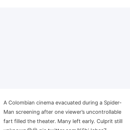
A Colombian cinema evacuated during a Spider-
Man screening after one viewer’s uncontrollable
fart filled the theater. Many left early. Culprit still
unknown😭💀
pic.twitter.com/K6hiJcbcs7