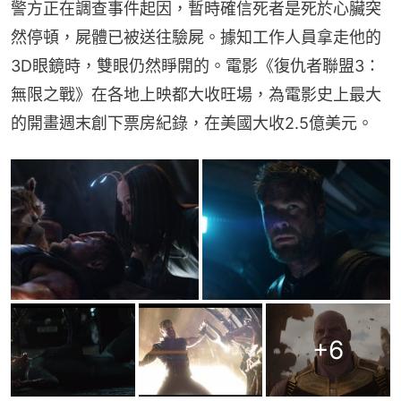
警方正在調查事件起因，暫時確信死者是死於心臟突
然停頓，屍體已被送往驗屍。據知工作人員拿走他的
3D眼鏡時，雙眼仍然睜開的。電影《復仇者聯盟3：
無限之戰》在各地上映都大收旺場，為電影史上最大
的開畫週末創下票房紀錄，在美國大收2.5億美元。
+
6