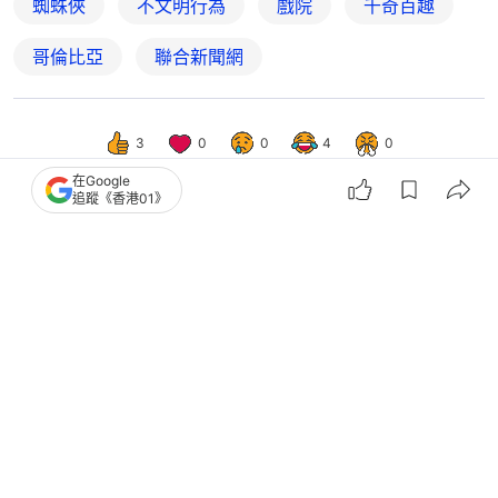
哥倫比亞
聯合新聞網
3
0
0
4
0
在Google
追蹤《香港01》
藝文格物
藝文
復仇者聯盟5預告片15大彩蛋解析 X-
men F4 616三大宇宙難逃滅亡？