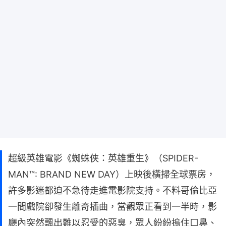
超級英雄電影《蜘蛛俠：英雄重生》（SPIDER-
MAN™: BRAND NEW DAY）上映後橫掃全球票房，
許多影迷都迫不急待走進電影院支持。不料哥倫比亞
一間戲院卻發生離奇插曲，當觀眾正看到一半時，影
廳內突然飄出難以忍受的惡臭，眾人紛紛摀住口鼻、