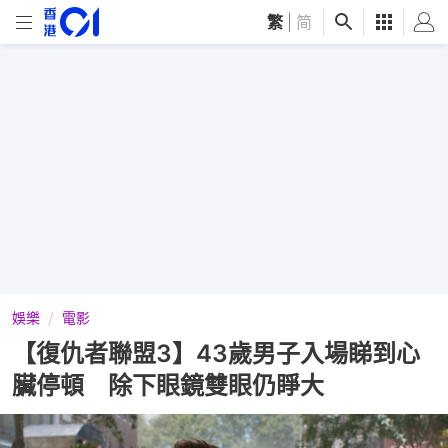
繁
|
简
娛樂
電影
【復仇者聯盟3】43歲男子入場睇到心
臟停頓 除下眼鏡雙眼仍睜大