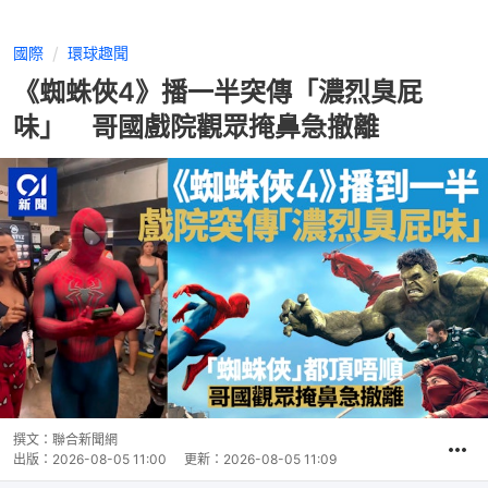
國際
環球趣聞
《蜘蛛俠4》播一半突傳「濃烈臭屁
味」 哥國戲院觀眾掩鼻急撤離
撰文：
聯合新聞網
出版：
2026-08-05 11:00
更新：
2026-08-05 11:09