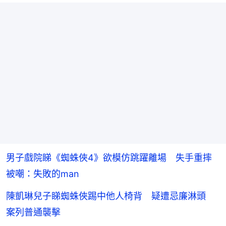
男子戲院睇《蜘蛛俠4》欲模仿跳躍離場 失手重摔
被嘲：失敗的man
陳凱琳兒子睇蜘蛛俠踢中他人椅背 疑遭忌廉淋頭
案列普通襲擊