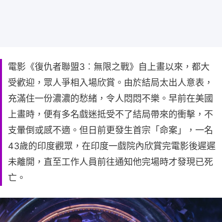
電影《復仇者聯盟3︰無限之戰》自上畫以來，都大
受歡迎，眾人爭相入場欣賞。由於結局太出人意表，
充滿住一份濃濃的愁緒，令人悶悶不樂。早前在美國
上畫時，便有多名戲迷抵受不了結局帶來的衝擊，不
支暈倒或感不適。但日前更發生首宗「命案」，一名
43歲的印度觀眾，在印度一戲院內欣賞完電影後遲遲
未離開，直至工作人員前往通知他完場時才發現已死
亡。