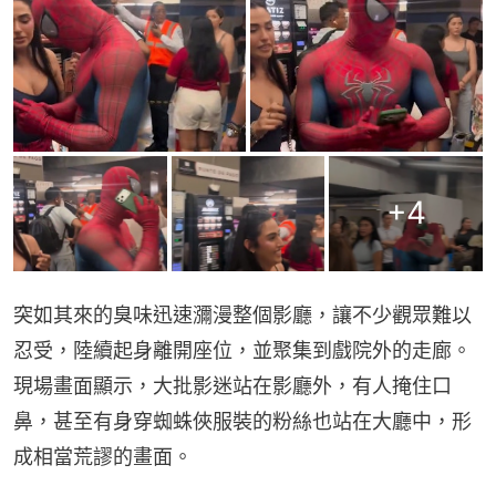
+
4
突如其來的臭味迅速瀰漫整個影廳，讓不少觀眾難以
忍受，陸續起身離開座位，並聚集到戲院外的走廊。
現場畫面顯示，大批影迷站在影廳外，有人掩住口
鼻，甚至有身穿蜘蛛俠服裝的粉絲也站在大廳中，形
成相當荒謬的畫面。