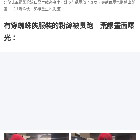
哥倫比亞電影院近日發生離奇事件，疑似有觀眾放了臭屁，導致群眾集體逃出影
廳。（《蜘蛛俠：英雄重生》劇照）
有穿蜘蛛俠服裝的粉絲被臭跑 荒謬畫面曝
光：