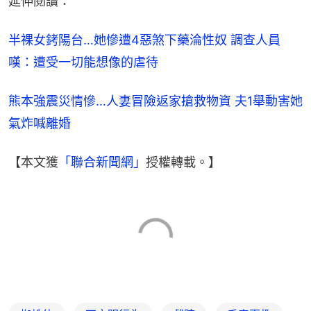
半裸女銬陽台…她慘遭4惡煞下藥淪性奴 調查人員
嘆：遭受一切能想像的虐待
熊本強震災情慘…人妻冒險返家搶救物資 夫1舉動害她
氣炸喊離婚
【本文獲
「聯合新聞網」
授權轉載。】
蜘蛛俠
不文明行為
戲院
千奇百趣