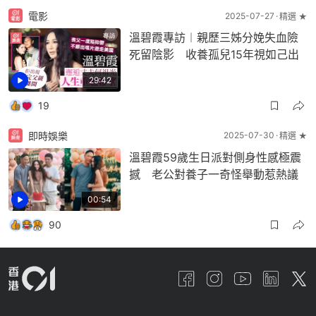
電影
2025-07-27
精選 ★
溫碧霞專訪︱親歷三姊分娩失血險
死留陰影 收養孤兒15年視如己出
29:42
19
即時娛樂
2025-07-30
精選 ★
溫碧霞59歲生日派對側身性感極震
撼 老公對養子一奇怪舉動惹熱議
00:54
90