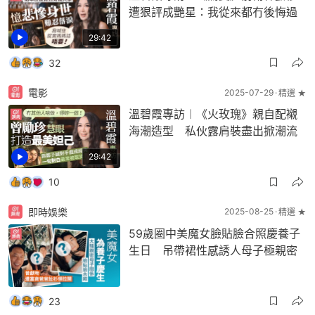
遭狠評成艷星：我從來都冇後悔過
29:42
32
電影
2025-07-29
精選 ★
溫碧霞專訪︱《火玫瑰》親自配襯
海潮造型 私伙露肩裝盡出掀潮流
29:42
10
即時娛樂
2025-08-25
精選 ★
59歲圈中美魔女臉貼臉合照慶養子
生日 吊帶裙性感誘人母子極親密
23