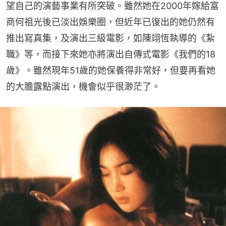
望自己的演藝事業有所突破。雖然她在2000年嫁給富
商何祖光後已淡出娛樂圈，但近年已復出的她仍然有
推出寫真集，及演出三級電影，如陳翊恆執導的《紮
職》等，而接下來她亦將演出自傳式電影《我們的18
歲》。雖然現年51歲的她保養得非常好，但要再看她
的大膽露點演出，機會似乎很渺茫了。