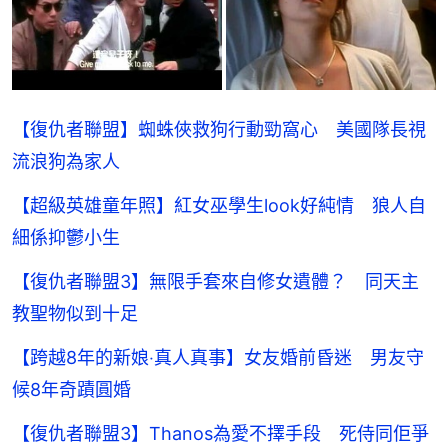
【復仇者聯盟】蜘蛛俠救狗行動勁窩心 美國隊長視
流浪狗為家人
【超級英雄童年照】紅女巫學生look好純情 狼人自
細係抑鬱小生
【復仇者聯盟3】無限手套來自修女遺體？ 同天主
教聖物似到十足
【跨越8年的新娘‧真人真事】女友婚前昏迷 男友守
候8年奇蹟圓婚
【復仇者聯盟3】Thanos為愛不擇手段 死侍同佢爭