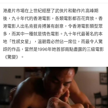
港產片市場在上世紀經歷了武俠片和動作片高峰期
後，九十年代的香港電影，各類電影都百花齊放。香
港電影人出名肯捱肯搏兼有創意，令香港電影類型眾
多，而其中一種就是情色電影。九十年代最著名的本
地「性感女星」，溫碧霞必然佔一席位，而最令人驚
訝的作品，當然是1996年她首部兩點盡露的三級電影
《驚變》。