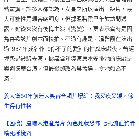
點盡露。許多人都認為，女星之所以演出三級片，最
大可能性是想谷底翻身，但據溫碧霞早年於訪問透
露，她從來沒有後悔主演《驚變》，更表示當時是因
為喜歡該片劇本而接拍。不過有趣是，溫碧霞在演出
過1984年成名作《停不了的愛》的性感床戲後，曾經
埋怨是被騙去演，據講當年導演原本安排她的床戲是
與劉德華合演，但最後卻改為吳孟達，令她頗為不
滿。
姜大衛50年前迷人笑容合輯片爆紅：我又瘦又矮，係
生得有性格
【凶榜】最嚇人港產鬼片 角色死狀恐怖 七孔流血狗骨
啃死樣樣齊