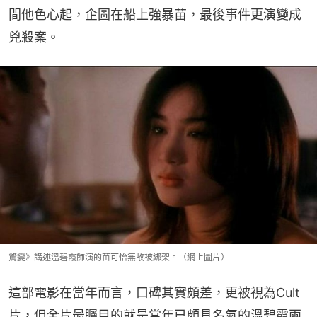
間他色心起，企圖在船上強暴苗，最後事件更演變成
兇殺案。
驚變》講述溫碧霞飾演的苗可怡無故被綁架。（網上圖片）
這部電影在當年而言，口碑其實頗差，更被視為Cult
片，但全片最矚目的就是當年已頗具名氣的溫碧霞兩