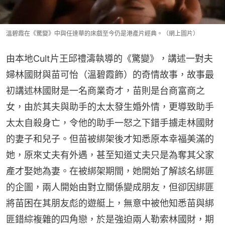
溫碧霞在《驚變》中與任達華的床戲至今仍是港產片經典。（網上圖片）
由本地Cult片王邱禮濤執導的《驚變》，講述一對夫
婦林國財與苗可怡（溫碧霞飾）的奇情故事，故事最
初講述林國財是一名商業奇才，苗則是台商富商之
女，由於其夫與助手的太太發生婚外情，更導致助手
太太自殺身亡，令他的助手一怒之下錯手擄走林國財
的妻子和兒子。但苗被綁架後才知悉原本幸福美滿的
她，原來丈夫有外遇，甚至知道丈夫只是為奪其父家
產才娶她為妻。在被綁架期間，她開始了解該名綁匪
的企圖，兩人開始由對立關係變成朋友，但卻因綁匪
將苗困在其朋友彪的遊艇上，無意中被他知悉苗與綁
匪錯綜複雜的四角戀，於是強迫兩人勒索林國財，期