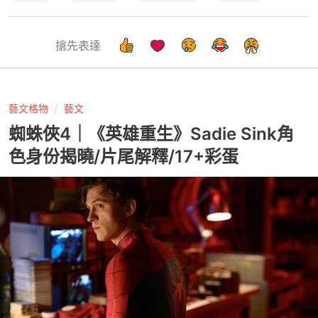
搶先表達
藝文格物
藝文
蜘蛛俠4｜《英雄重生》Sadie Sink角
色身份揭曉/片尾解釋/17+彩蛋