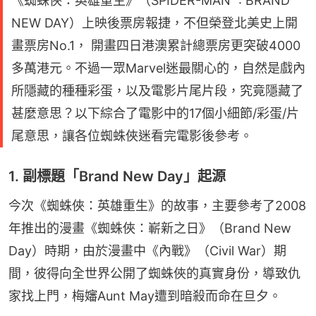
《蜘蛛俠：英雄重生》（SPIDER-MAN™: BRAND
NEW DAY）上映後票房報捷，不但榮登北美史上開
畫票房No.1， 開畫四日港澳累計總票房更突破4000
多萬港元。不過一眾Marvel迷最關心的，自然是戲內
所隱藏的種種彩蛋，以及電影片尾片段，究竟隱藏了
甚麼意思？以下綜合了電影中的17個小細節/彩蛋/片
尾意思，讓各位蜘蛛俠迷看完電影後參考。
1. 副標題「Brand New Day」起源
今次《蜘蛛俠：英雄重生》的故事，主要參考了2008
年推出的漫畫《蜘蛛俠：嶄新之日》（Brand New 
Day）時期，由於漫畫中《內戰》（Civil War）期
間，彼得向全世界公開了蜘蛛俠的真實身份，導致仇
家找上門，梅嬸Aunt May遭到暗殺而命在旦夕。