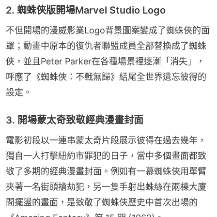
2. 蜘蛛俠版開場Marvel Studio Logo
不但開場的漫威影業Logo背景圖案變成了蜘蛛俠的面
罩；動畫中原本的復仇者聯盟成員全部替換成了蜘蛛
俠，並且Peter Parker在各種場景裡逐漸「消失」，
呼應了《蜘蛛俠：不戰無歸》結尾全世界遺忘彼得的
設定。
3. 開場蒙太奇致敬經典漫畫封面
電影初段以一連串蒙太奇片段展示彼得在過去幾年，
獨自一人打擊紐約市罪犯的日子，當中多個畫面都致
敬了多期的經典漫畫封面。例如有一幕蜘蛛俠用單臂
夾著一名街頭搶劫犯，另一隻手射出蛛絲在兩棟大廈
間擺盪的畫面，是致敬了蜘蛛俠歷史中首次出場的