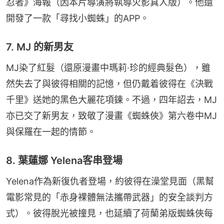
忍者》海報（因本片導演將執導火影真人版）。他還
開發了一款「尋找小蜘蛛」的APP。
7. MJ 的新男友
MJ染了紅髮（還原漫畫中瑪莉·珍的經典髮色），雖
然失去了與彼得相關的記憶，但仍戴着彼得在《決戰
千里》送她的黑色大麗花項鍊。不過，四年詔去，MJ
亦已交了新男友，致敬了漫畫《蜘蛛俠》第六卷中MJ
與保羅在一起的情節。
8. 葉蓮娜 Yelena客串登場
Yelena作為新復仇者登場，約彼得在澡堂見面（黑幫
電影常見的「赤身裸體無法攜帶武器」的安全談判方
式）。彼得脫光被撞見，也延續了荷蘭弟版蜘蛛俠每