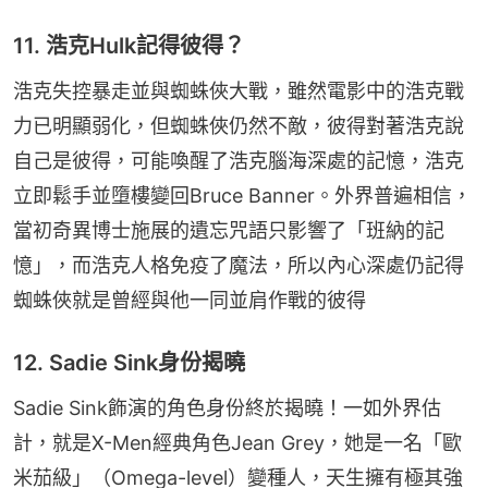
11. 浩克Hulk記得彼得？
浩克失控暴走並與蜘蛛俠大戰，雖然電影中的浩克戰
力已明顯弱化，但蜘蛛俠仍然不敵，彼得對著浩克說
自己是彼得，可能喚醒了浩克腦海深處的記憶，浩克
立即鬆手並墮樓變回Bruce Banner。外界普遍相信，
當初奇異博士施展的遺忘咒語只影響了「班納的記
憶」，而浩克人格免疫了魔法，所以內心深處仍記得
蜘蛛俠就是曾經與他一同並肩作戰的彼得
12. Sadie Sink身份揭曉
Sadie Sink飾演的角色身份終於揭曉！一如外界估
計，就是X-Men經典角色Jean Grey，她是一名「歐
米茄級」（Omega-level）變種人，天生擁有極其強