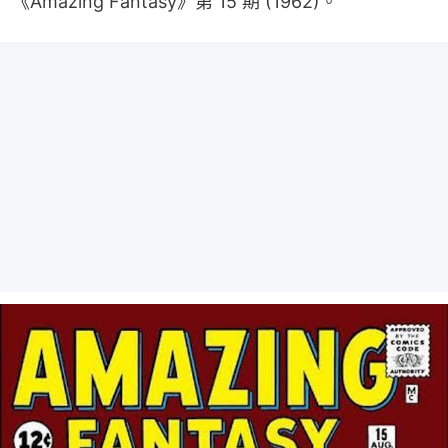
《Amazing Fantasy》第 15 期 (1962)。