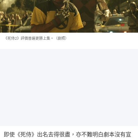
《死侍2》評價普遍更勝上集。（劇照）
即使《死侍》出名去得很盡，亦不難明白劇本沒有宣