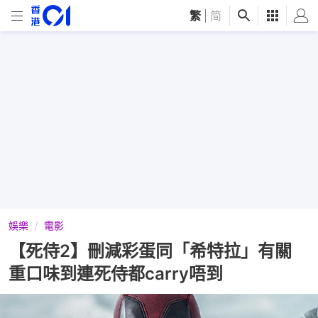
繁
|
简
娛樂
電影
【死侍2】刪減彩蛋同「希特拉」有關
重口味到連死侍都carry唔到