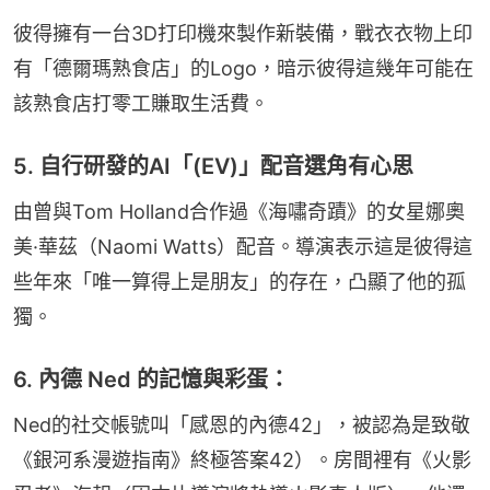
彼得擁有一台3D打印機來製作新裝備，戰衣衣物上印
有「德爾瑪熟食店」的Logo，暗示彼得這幾年可能在
該熟食店打零工賺取生活費。
5. 自行研發的AI「(EV)」配音選角有心思
由曾與Tom Holland合作過《海嘯奇蹟》的女星娜奧
美·華茲（Naomi Watts）配音。導演表示這是彼得這
些年來「唯一算得上是朋友」的存在，凸顯了他的孤
獨。
6. 內德 Ned 的記憶與彩蛋：
Ned的社交帳號叫「感恩的內德42」，被認為是致敬
《銀河系漫遊指南》終極答案42）。房間裡有《火影