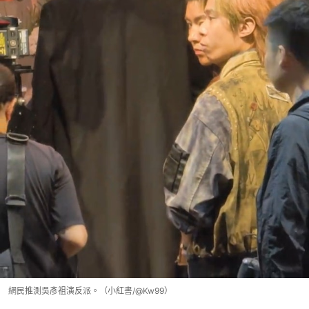
網民推測吳彥祖演反派。（小紅書/@Kw99）