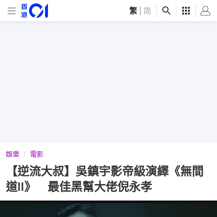
繁
|
简
娛樂
電影
【逆流大叔】吳鎮宇影帝級演繹《無間
道II》 最佳黑幫大佬倪永孝