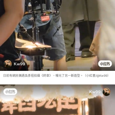
日前有網民偶遇吳彥祖拍攝《終章》，曝光了另一新造型。（小紅書/@Kw99）