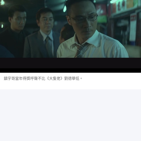
鎮宇哥當年得獎呼聲不比《大隻佬》劉德華低。