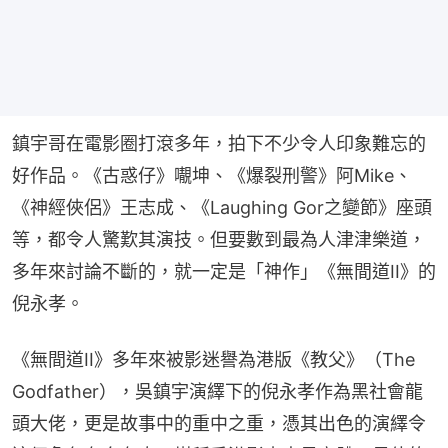
鎮宇哥在電影圈打滾多年，拍下不少令人印象難忘的
好作品。《古惑仔》𡃁坤、《爆裂刑警》阿Mike、
《神經俠侶》王志成、《Laughing Gor之變節》座頭
等，都令人驚歎其演技。但要數到最為人津津樂道，
多年來討論不斷的，就一定是「神作」《無間道II》的
倪永孝。
《無間道II》多年來被影迷譽為港版《教父》（The 
Godfather），吳鎮宇演繹下的倪永孝作為黑社會龍
頭大佬，更是故事中的重中之重，憑其出色的演繹令