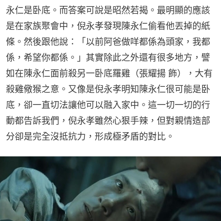
永仁是卧底。而答案可說是昭然若揭。最明顯的應該
是在家族聚會中，倪永孝發現陳永仁偷看他丟掉的紙
條。然後跟他說：「以前阿爸做咩都係為頭家，我都
係，希望你都係。」其實除此之外還有很多地方，譬
如在陳永仁面前殺另一卧底羅雞（張耀揚 飾），大有
殺雞儆猴之意。又像是倪永孝明知陳永仁很可能是卧
底，卻一直切法讓他可以融入家中。這一切一切的行
動都告訴我們，倪永孝雖然心狠手辣，但對親情造部
分卻是完全沒抵抗力，形成極矛盾的對比。