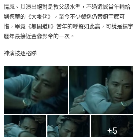
情感。其演出絕對是教父級水準，不過遺憾當年輸給
劉德華的《大隻佬》，至今不少戲迷仍替鎮宇感可
惜，畢竟《無間道II》當年的呼聲如此高，可說是鎮宇
歷年最接近金像影帝的一次。
神演技逐格睇
+
5