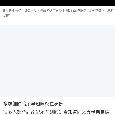
即使明知永仁可能是卧底，但永孝仍是無條件地接納這位細佬，給他機會。（影片
截圖）
多處細節暗示早知陳永仁身份
很多人都會討論倪永孝到底是否知道同父異母弟弟陳