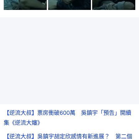
【逆流大叔】票房衝破600萬 吳鎮宇「預告」開續
集《逆流大嬸》
【逆流大叔】吳鎮宇胡定欣感情有新進展？ 第二個