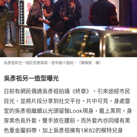
吳彥祖背住一個巨型側孭袋，途中被人搶劫。（陳順禎 攝）
吳彥祖另一造型曝光
日前有網民偶遇吳彥祖拍攝《終章》，引來途經市民
目光，並將片段分享到社交平台。片中可見，身處靈
堂的吳彥祖繼續以光頭留鬚Look現身，戴上黑照，身
穿黑色長外套，雙手放在腰前，而外套內亦同樣有黑
色重金屬斜帶，加上吳彥祖擁有1米82的模特兒身