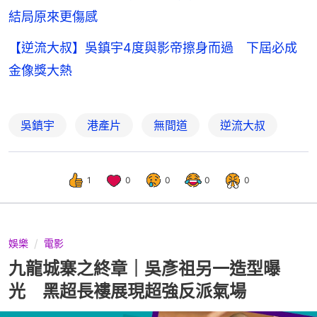
結局原來更傷感
【逆流大叔】吳鎮宇4度與影帝擦身而過 下屆必成
金像獎大熱
吳鎮宇
港產片
無間道
逆流大叔
1
0
0
0
0
娛樂
電影
九龍城寨之終章｜吳彥祖另一造型曝
光 黑超長褸展現超強反派氣場