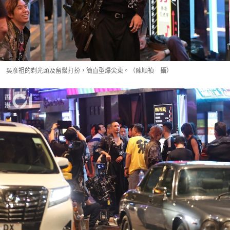
吳彥祖的剃光頭及留鬚打扮，簡直型爆尖東。（陳順禎 攝）