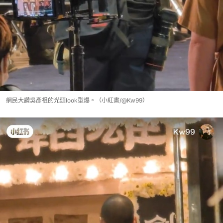
網民大讚吳彥祖的光頭look型爆。（小紅書/@Kw99）