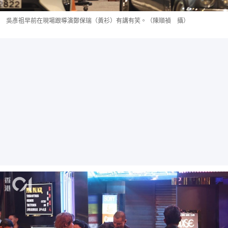
吳彥祖早前在現場跟導演鄭保瑞（黃衫）有講有笑。（陳順禎 攝）