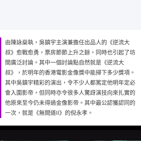
由陳詠燊執，吳鎮宇主演兼擔任出品人的《逆流大
叔》愈戰愈勇，票房節節上升之餘，同時也引起了坊
間廣泛討論。其中一個討論點自然就是《逆流大
叔》，於明年的香港電影金像獎中能掃下多少獎項。
其中吳鎮宇精彩的演出，令不少人都篤定他明年定必
會入圍影帝，但同時亦令很多人驚訝演技向來扎實的
他原來至今仍未得過金像影帝。其中最公認獲認同的
一次，就是《無間道II》的倪永孝。