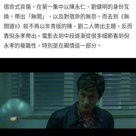
宿命式哀傷，在第一集中以陳永仁、劉健明的身份互
換，帶出「無間」，以及對宿命的無奈。而去到《無
間道II》就不再以年青版的陳、劉二人帶出主題，反而
靠倪永孝帶出。電影去到中段逐漸從很多細節看到倪
永孝的複雜性，特別是在親情這一部分。