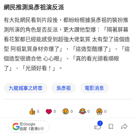
網民推測吳彥祖演反派
有大批網民看到片段後，都紛紛根據吳彥祖的裝扮推
測所演的角色是否反派，更大讚他型爆：「隔著屏幕 
看花絮都已經能感受到超強大佬氣質 太有型了這個造
型 阿祖氣質身材夯爆了」、「這造型酷爆了」、「這
個造型很適合他 心心眼」、「真的看光頭看順眼
了」、「光頭好看！」。
九龍城寨之終章
吳彥祖
電影消息
5
0
0
0
0
1
在Google
追蹤《香港01》