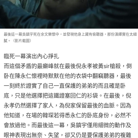
最後這一幕吳鎮宇死在余文樂懷中，並發現他身上藏有偷聽器，那份演繹實在太細
膩。（影片截圖）
臨死一幕演出內心掙扎
而這個矛盾的最癲峰就在最後倪永孝被黃sir槍殺，倒
卧在陳永仁懷裡時默默在他的衣袋中翻竊聽器，最後
一刻終於證實了自己一直保護的弟弟的而且確是卧
底，只是他選擇把這鐵證塞回仁的衫袋。在最後，倪
永孝仍然選擇了家人，為倪家保留最後的血脈。因為
他知道，在場的韓琛若得悉永仁的卧底身份，必然不
會放過他。而最後這一幕，吳鎮宇僅用細微的動作及
眼神表現出無奈、失望，卻又仍是要保護弟弟的複雜