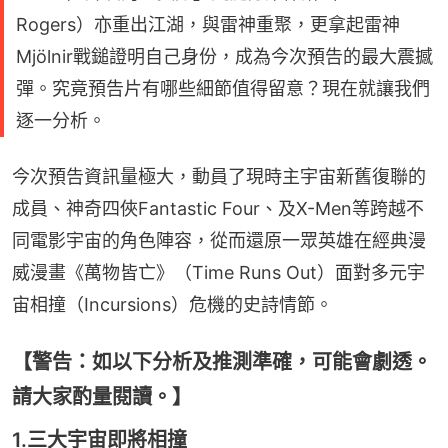
Rogers）亦重出江湖，與雷神重聚，更拿起雷神
Mjölnir戰鎚證明自己身份，成為今次預告的最大震撼
彈。究竟預告片有哪些細節值得留意？現在就讓我們
逐一分析。
今次預告資訊量極大，動員了現時主宇宙新舊復聯的
成員、神奇四俠Fantastic Four、及X-Men等跨越不
同電影宇宙的角色陣容，從而還原一眾英雄在經典漫
威漫畫《萬物皆亡》（Time Runs Out）面對多元宇
宙相撞（Incursions）危機的史詩情節。
【警告：如以下分析及推測準確，可能會劇透。
請大家酌量閱讀。】
1.三大宇宙即將相撞