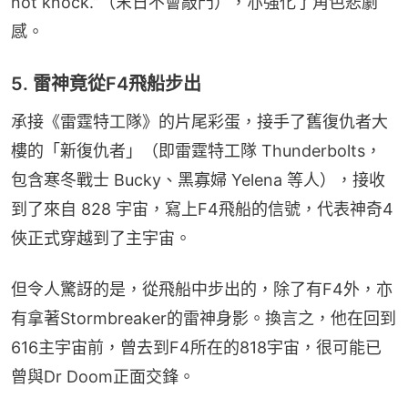
not knock.”（末日不會敲門），亦強化了角色悲劇
感。
5. 雷神竟從F4飛船步出
承接《雷霆特工隊》的片尾彩蛋，接手了舊復仇者大
樓的「新復仇者」（即雷霆特工隊 Thunderbolts，
包含寒冬戰士 Bucky、黑寡婦 Yelena 等人），接收
到了來自 828 宇宙，寫上F4飛船的信號，代表神奇4
俠正式穿越到了主宇宙。
但令人驚訝的是，從飛船中步出的，除了有F4外，亦
有拿著Stormbreaker的雷神身影。換言之，他在回到
616主宇宙前，曾去到F4所在的818宇宙，很可能已
曾與Dr Doom正面交鋒。