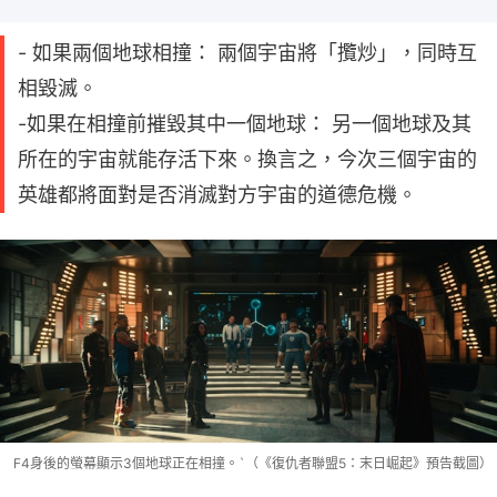
- 如果兩個地球相撞： 兩個宇宙將「攬炒」，同時互
相毀滅。
-如果在相撞前摧毀其中一個地球： 另一個地球及其
所在的宇宙就能存活下來。換言之，今次三個宇宙的
英雄都將面對是否消滅對方宇宙的道德危機。
F4身後的螢幕顯示3個地球正在相撞。`（《復仇者聯盟5：末日崛起》預告截圖）