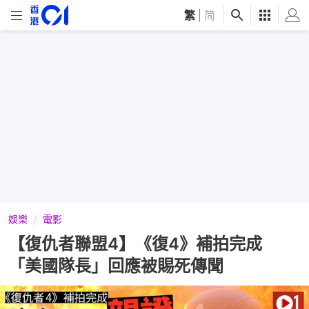
繁
|
简
娛樂
電影
【復仇者聯盟4】《復4》補拍完成
「美國隊長」回應被賜死傳聞