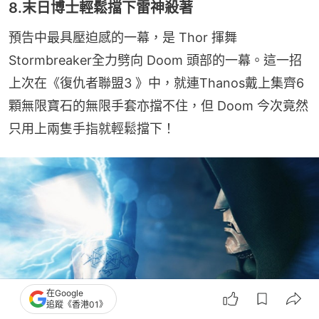
8.末日博士輕鬆擋下雷神殺著
預告中最具壓迫感的一幕，是 Thor 揮舞
Stormbreaker全力劈向 Doom 頭部的一幕。這一招
上次在《復仇者聯盟3 》中，就連Thanos戴上集齊6
顆無限寶石的無限手套亦擋不住，但 Doom 今次竟然
只用上兩隻手指就輕鬆擋下！
在Google
Dr Doom輕鬆擋下雷神絕招。（《復仇者聯盟5：末日崛起》預告截圖）
追蹤《香港01》