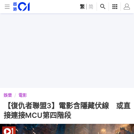
繁
|
简
娛樂
電影
【復仇者聯盟3】電影含隱藏伏線 或直
接連接MCU第四階段