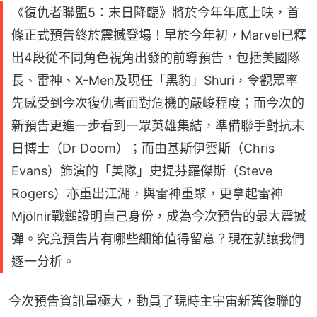
《復仇者聯盟5：末日降臨》將於今年年底上映，首
條正式預告終於震撼登場！早於今年初，Marvel已釋
出4段從不同角色視角出發的前導預告，包括美國隊
長、雷神、X-Men及現任「黑豹」Shuri，令觀眾率
先感受到今次復仇者面對危機的嚴峻程度；而今次的
新預告更進一步看到一眾英雄集結，準備聯手對抗末
日博士（Dr Doom）；而由基斯伊雲斯（Chris
Evans）飾演的「美隊」史提芬羅傑斯（Steve
Rogers）亦重出江湖，與雷神重聚，更拿起雷神
Mjölnir戰鎚證明自己身份，成為今次預告的最大震撼
彈。究竟預告片有哪些細節值得留意？現在就讓我們
逐一分析。
今次預告資訊量極大，動員了現時主宇宙新舊復聯的