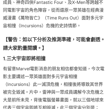
成員、神奇四俠Fantastic Four、及X-Men等跨越不
同電影宇宙的角色陣容，從而還原一眾英雄在經典漫
威漫畫《萬物皆亡》（Time Runs Out）面對多元宇
宙相撞（Incursions）危機的史詩情節。
【警告：如以下分析及推測準確，可能會劇透。
請大家酌量閱讀。】
1.三大宇宙即將相撞
有留意Marvel電影消息的朋友相信都會知道，今次電
影主要講述一眾英雄面對多元宇宙相撞
（Incursions）此一滅頂危機，相撞後將導致其世界
被完全毀滅。片中，雷神與一眾成員講解今次危機之
大是前所未見，背後電腦螢幕畫面，就以三個地球來
代表三個宇宙即將互相毀滅，此三個宇宙分別是：