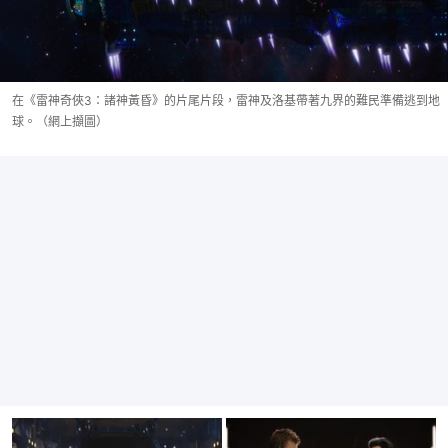
在《雷神奇俠3：諸神黃昏》的片尾片段，雷神及洛基帶著九界的難民準備逃到地
球。（網上擷圖）