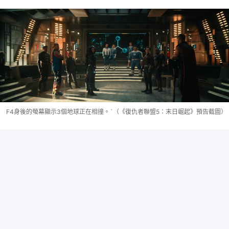
F4身後的螢幕顯示3個地球正在相撞。`（《復仇者聯盟5：末日崛起》預告截圖）