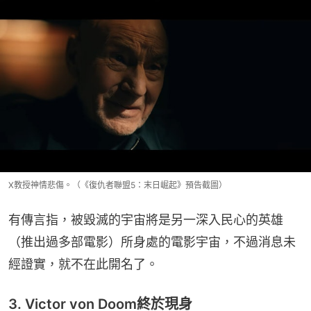
X教授神情悲傷。（《復仇者聯盟5：末日崛起》預告截圖）
有傳言指，被毀滅的宇宙將是另一深入民心的英雄
（推出過多部電影）所身處的電影宇宙，不過消息未
經證實，就不在此開名了。
3. Victor von Doom終於現身