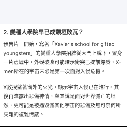
2. 變種人學院早已成頹垣敗瓦？
預告片一開始，寫著「Xavier's school for gifted 
youngsters」的變重人學院招牌從大門上脫下，置身
一片虛墟中，外觀破敗可能暗示衝突已提前爆發，X-
men所在的宇宙未必是第一次面對入侵危機。
X教授望著窗外的火光，顯示宇宙入侵已在進行。其
後再流露出悲傷神情，與其說是面對世界滅亡的坦
然，更可能是被逼毀滅其他宇宙的悲傷及無可奈何所
夾雜的複雜情感。