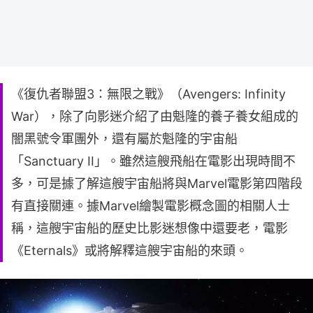
《復仇者聯盟3：無限之戰》（Avengers: Infinity
War），除了向影迷介紹了由魁隆的養子養女組成的
闇黑號令軍團外，還有屬於魁隆的宇宙船
「Sanctuary II」。雖然這艘飛船在電影出現時間不
多，可是據了解這艘宇宙船將與Marvel電影第四階段
有直接關連。據Marvel繪製電影概念圖的相關人士
稱，這艘宇宙船的歷史比影迷想像中還要老，電影
《Eternals》或將解釋這艘宇宙船的來頭。