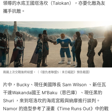
領導的水底王國塔洛坎（Talokan），亦要化敵為友
攜手抗敵。
兩國上次交戰後終結盟。（《復仇者聯盟5：末日崛起》預告截圖）
片中，Bucky、現任美國隊長 Sam Wilson 、新任瓦
干達Wakanda國王 M'Baku（恩巴庫）、現任黑豹
Shuri ，來到塔洛坎的海底宮殿與納摩進行談判。
Namor 的造型參考了漫畫《Time Runs Out》中的戰