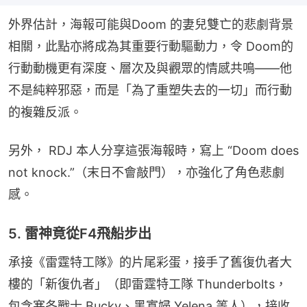
外界估計，海報可能與Doom 的妻兒雙亡的悲劇背景
相關，此點亦將成為其重要行動驅動力，令 Doom的
行動動機更有深度、層次及與觀眾的情感共鳴——他
不是純粹邪惡，而是「為了重塑失去的一切」而行動
的複雜反派。
另外， RDJ 本人分享這張海報時，寫上 “Doom does 
not knock.”（末日不會敲門），亦強化了角色悲劇
感。
5. 雷神竟從F4飛船步出
承接《雷霆特工隊》的片尾彩蛋，接手了舊復仇者大
樓的「新復仇者」（即雷霆特工隊 Thunderbolts，
包含寒冬戰士 Bucky、黑寡婦 Yelena 等人），接收