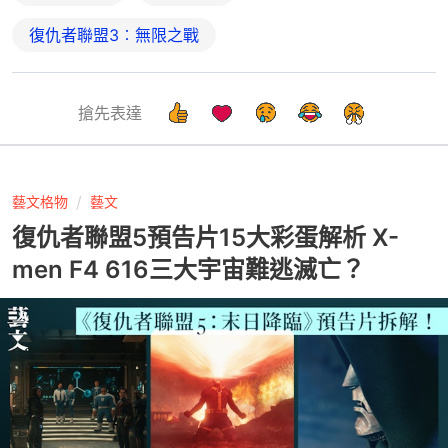
復仇者聯盟3︰無限之戰
搶先表達
藝文格物
藝文
復仇者聯盟5預告片15大彩蛋解析 X-
men F4 616三大宇宙難逃滅亡？