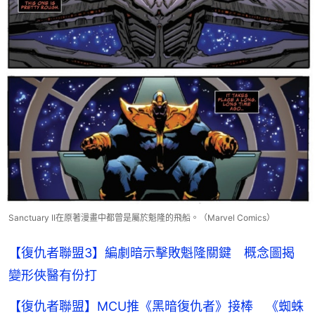
Sanctuary II在原著漫畫中都曾是屬於魁隆的飛船。（Marvel Comics）
【復仇者聯盟3】編劇暗示擊敗魁隆關鍵 概念圖揭
變形俠醫有份打
【復仇者聯盟】MCU推《黑暗復仇者》接棒 《蜘蛛