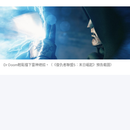
Dr Doom輕鬆擋下雷神絕招。（《復仇者聯盟5：末日崛起》預告截圖）