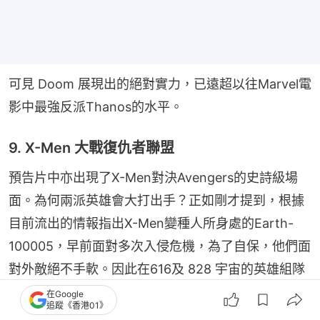
可見 Doom 展現出的絕對實力，已遠超以往Marvel電
影中最強反派Thanos的水平。
9. X-Men 大戰復仇者聯盟
預告片中亦出現了X-Men對決Avengers的史詩級場
面。為何兩派英雄會大打出手？正如剛才提到，根據
目前流出的情報指出X-Men變種人所身處的Earth-
100005，早前面對多次入侵危機，為了自保，他們面
對外敵絕不手軟。因此在616及 828 宇宙的英雄組隊
前往了 X-Men 宇宙後，他們誤以為對方是來毀滅世
在Google
追蹤《香港01》
界的敵人，雙方二話不說直接開戰。