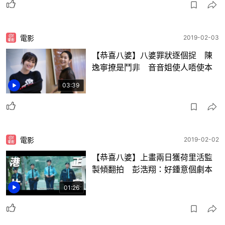
電影
2019-02-03
【恭喜八婆】八婆罪狀逐個捉 陳
逸寧撩是鬥非 音音姐使人唔使本
03:39
電影
2019-02-02
【恭喜八婆】上畫兩日獲荷里活監
製傾翻拍 彭浩翔：好鍾意個劇本
01:26