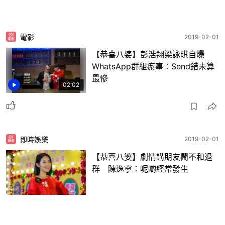
電影
2019-02-01
【恭喜八婆】彭浩翔梁詠琪自爆
WhatsApp群組瘀事︰Send錯未算
最慘
02:02
即時娛樂
2019-02-01
【恭喜八婆】劇情講朋友鬧不和退
群 陳逸寧：呢啲經常發生
1