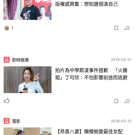
版權感興奮：想知邊個演自己
1
即時娛樂
2019-02-21
拍片為中學欺凌事件道歉 「火雞
姐」丁可欣：不怕影響前途而逃避
電影
2019-02-12
【恭喜八婆】𡃁模蛻變最佳女配