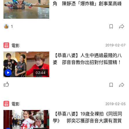
角 陳靜憑「爆炸糖」創事業高峰
1
電影
2019-02-07
【恭喜八婆】人生中遇過最賤的八
婆 邵音音教你出招對付狐狸精！
02:44
電影
2019-02-05
【恭喜八婆】19歲全裸拍《同班同
學》 郭奕芯獲邵音音大讚有潛質