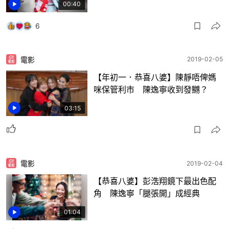
00:40
6
電影
2019-02-05
【年初一．恭喜八婆】陳靜唔俾媽
咪保管利市 陳逸寧收到發嬲？
03:15
電影
2019-02-04
【恭喜八婆】彭浩翔鏡下最出色配
角 陳逸寧「腿張開」成經典
01:04