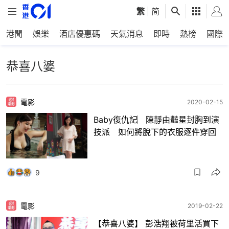
繁
|
简
港聞
娛樂
酒店優惠碼
天氣消息
即時
熱榜
國際
恭喜八婆
電影
2020-02-15
Baby復仇記︳陳靜由豔星封胸到演
技派 如何將脫下的衣服逐件穿回
9
電影
2019-02-22
【恭喜八婆】 彭浩翔被荷里活買下