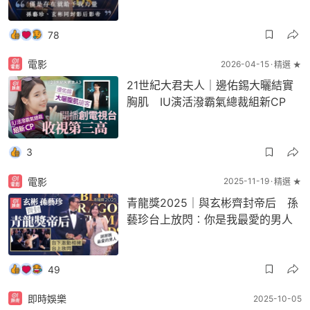
78
電影
2026-04-15
精選 ★
21世紀大君夫人｜邊佑錫大曬結實
胸肌 IU演活潑霸氣總裁組新CP
3
電影
2025-11-19
精選 ★
青龍獎2025｜與玄彬齊封帝后 孫
藝珍台上放閃︰你是我最愛的男人
49
即時娛樂
2025-10-05