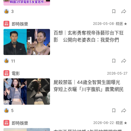
3
即時娛樂
2026-05-08
精選 ★
百想｜玄彬勇奪視帝孫藝珍台下狂
影 公開向老婆表白：我愛你們
11
電影
2026-05-27
屍殺禁區｜44歲全智賢生圖曝光
穿短上衣曬「川字腹肌」震驚網民
5
即時娛樂
2026-06-22
精選 ★