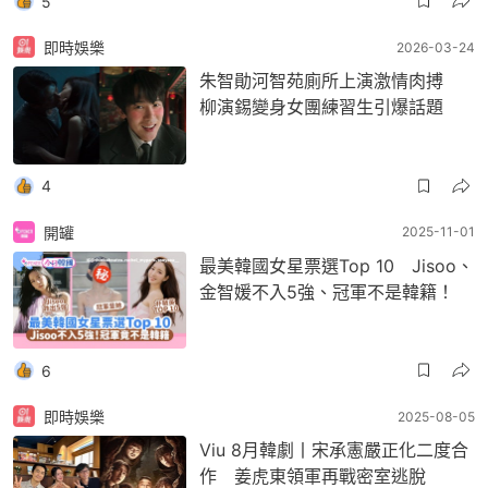
5
即時娛樂
2026-03-24
朱智勛河智苑廁所上演激情肉搏
柳演錫變身女團練習生引爆話題
4
開罐
2025-11-01
最美韓國女星票選Top 10 Jisoo、
金智媛不入5強、冠軍不是韓籍！
6
即時娛樂
2025-08-05
Viu 8月韓劇丨宋承憲嚴正化二度合
作 姜虎東領軍再戰密室逃脫