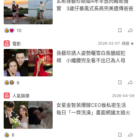
玄彬孫藝珍結婚4年罕放閃親密攬
實 3歲仔暴風式長高完美遺傳爸爸
10
電影
2026-02-07
精選 ★
孫藝珍誘人姿勢曬雪白長腿超犯
規 小纖腰完全看不出已為人母
9
人氣娛樂
2026-04-09
女星金智英爆嫁CEO後私密生活
每日「一齊洗澡」畫面網議太過火
6