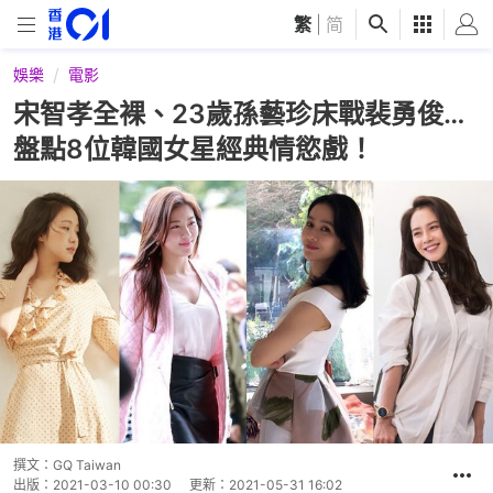
繁
|
简
娛樂
電影
宋智孝全裸、23歲孫藝珍床戰裴勇俊…
盤點8位韓國女星經典情慾戲！
撰文：
GQ Taiwan
出版：
2021-03-10 00:30
更新：
2021-05-31 16:02