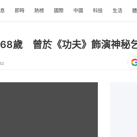
息
即時
熱榜
國際
中國
科技
生活
體
68歲 曾於《功夫》飾演神秘
32