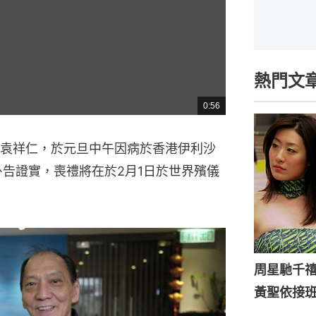
熱門文
0:56
總
共
時
間
袁祥仁，於元旦中午因病於香港伊利沙
訃告證實，喪禮將在於2月1日於世界殯儀
周星馳千
黃聖依接班