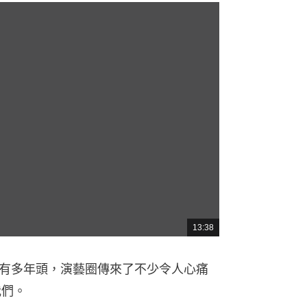
13:38
總
共
時
間
個有多年頭，演藝圈傳來了不少令人心痛
我們。