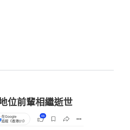
具地位前輩相繼逝世
66
在Google
追蹤《香港01》