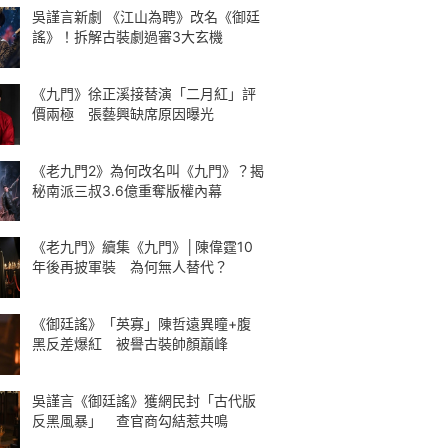
吳謹言新劇 《江山為聘》改名《御廷
謠》！拆解古裝劇過審3大玄機
《九門》徐正溪接替演「二月紅」評
價兩極 張藝興缺席原因曝光
《老九門2》為何改名叫《九門》？揭
秘南派三叔3.6億重奪版權內幕
《老九門》續集《九門》│陳偉霆10
年後再披軍裝 為何無人替代？
《御廷謠》「英寡」陳哲遠異瞳+腹
黑反差爆紅 被譽古裝帥顏巔峰
吳謹言《御廷謠》獲網民封「古代版
反黑風暴」 查官商勾結惹共鳴