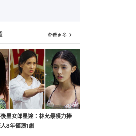
章
查看更多
禧後星女郎星途：林允最獲力捧
人8年僅演1劇