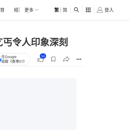
育
經濟
更多
01深圳
繁
觀點
|
简
健康
好食玩飛
登入
女
乞丐令人印象深刻
54
在Google
追蹤《香港01》