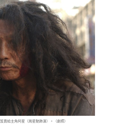
笈賣給主角阿星（周星馳飾演）。（劇照）