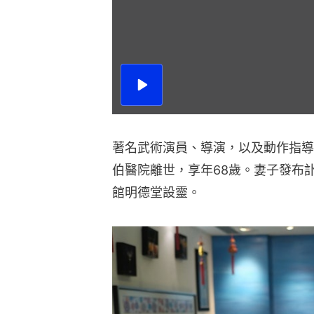
播
放
影
片
著名武術演員、導演，以及動作指導
伯醫院離世，享年68歲。妻子發布
館明德堂設靈。