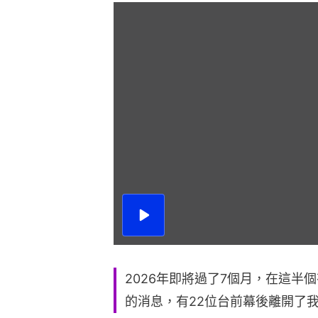
播
放
影
片
2026年即將過了7個月，在這半
的消息，有22位台前幕後離開了