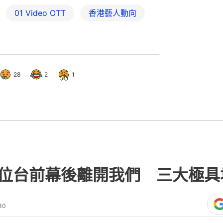
01‌ ‌Video‌ ‌OTT
香港藝人動向
28
2
1
22位台前幕後離開我們 三大極
30