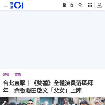
繁
|
简
娛樂
電影
台北直擊｜《雙囍》全體演員落區拜
年 余香凝田啟文「父女」上陣