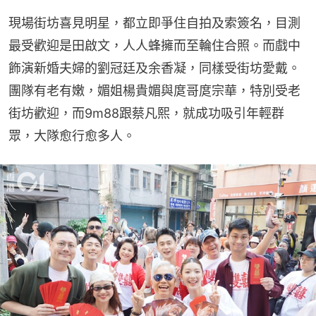
現場街坊喜見明星，都立即爭住自拍及索簽名，目測
最受歡迎是田啟文，人人蜂擁而至輪住合照。而戲中
飾演新婚夫婦的劉冠廷及余香凝，同樣受街坊愛戴。
團隊有老有嫩，媚姐楊貴媚與庹哥庹宗華，特別受老
街坊歡迎，而9m88跟蔡凡熙，就成功吸引年輕群
眾，大隊愈行愈多人。