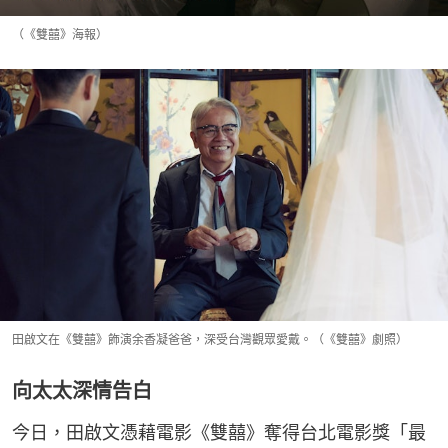
（《雙囍》海報）
田啟文在《雙囍》飾演余香凝爸爸，深受台灣觀眾愛戴。（《雙囍》劇照）
向太太深情告白
今日，田啟文憑藉電影《雙囍》奪得台北電影獎「最