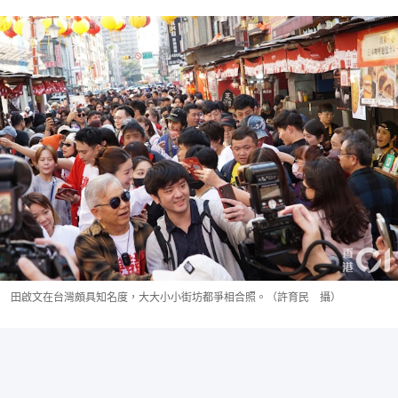
田啟文在台灣頗具知名度，大大小小街坊都爭相合照。（許育民 攝）