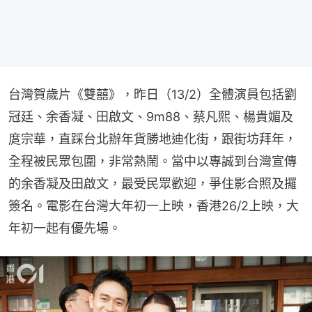
台灣賀歲片《雙囍》，昨日（13/2）全體演員包括劉
冠廷、余香凝、田啟文、9m88、蔡凡熙、楊貴媚及
庹宗華，直踩台北辦年貨勝地迪化街，跟街坊拜年，
全程被民眾包圍，非常熱鬧。當中以專誠到台灣宣傳
的余香凝及田啟文，最受民眾歡迎，爭住影合照及攞
簽名。電影在台灣大年初一上映，香港26/2上映，大
年初一起有優先場。