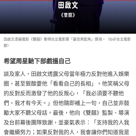
田啟文憑藉電影《雙囍》奪得台北電影獎「最佳男配角」獎項。（fb＠台北電影
節）
希望周星馳下部戲搵自己
談及家人，田啟文透露父母當年極力反對他進入娛樂
圈，甚至狠酸要他「看看自己的長相」。他笑稱父母
的反對反而激發了他的反叛心，「我必須要不聽他
們，我才有今天。」但他隨即補上一句，自己並非鼓
勵大家不聽父母話。最後，他向《雙囍》監製、導演
及台前幕後團隊致謝，並豪氣表示：「支持我的人我
會繼續努力；如果反對我的人，我會讓你們知道我是