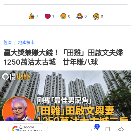
7
1
0
0
0
經濟
地產樓市
贏大獎兼賺大錢！「田雞」田啟文夫婦
1250萬沽太古城 廿年賺八球
2
在Google