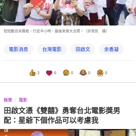
短短數百米路程，行足半小時，最後來張大合照。（許育民 攝）
電影消息
台灣電影
田啟文
余香凝
2
0
0
0
0
娛樂
電影
田啟文憑《雙囍》勇奪台北電影獎男
配：星爺下個作品可以考慮我