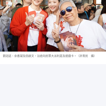
劉冠廷、余香凝及田啟文，沿途向民眾大派利是及遊戲卡。（許育民 攝）