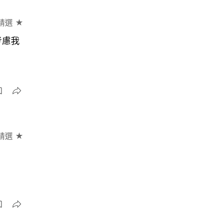
精選 ★
考慮我
精選 ★