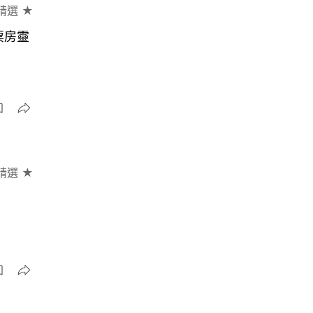
精選 ★
票房靈
精選 ★