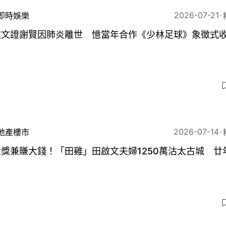
2026-07-21
即時娛樂
啟文證謝賢因肺炎離世 憶當年合作《少林足球》象徵式
2026-07-14
地產樓市
獎兼賺大錢！「田雞」田啟文夫婦1250萬沽太古城 廿
6