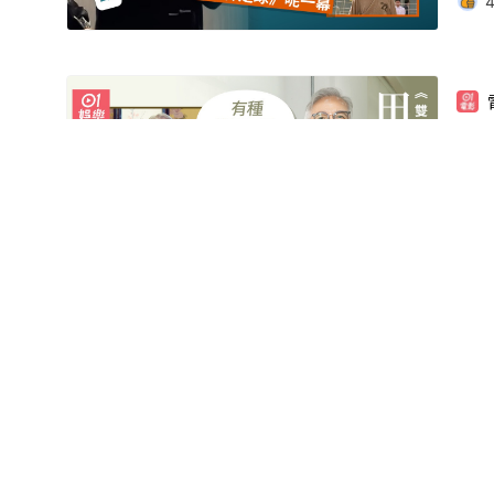
雙
員
雙
房