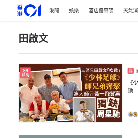
港聞
娛樂
酒店優惠碼
天氣消
田啟文
《
馳