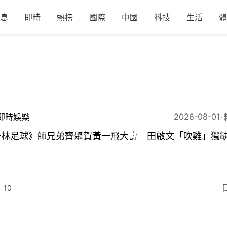
息
即時
熱榜
國際
中國
科技
生活
體
2026-08-01
即時娛樂
少林足球》師兄弟齊聚賀黃一飛大壽 田啟文「吹雞」獨
10