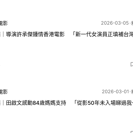
2026-03-05
電影
囍｜導演許承傑鍾情香港電影 「新一代女演員正填補台
」
4
2026-03-01
電影
｜田啟文感動84歲媽媽支持 「從影50年未入場睇過我
」