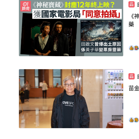
《
藥
苗