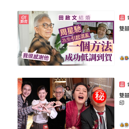
雙
雙
印