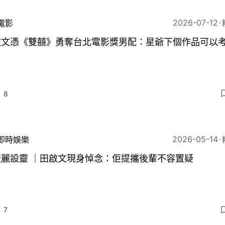
2026-07-12
電影
啟文憑《雙囍》勇奪台北電影獎男配：星爺下個作品可以
8
2026-05-14
即時娛樂
薇麗設靈 ｜田啟文現身悼念：佢提攜後輩不容置疑
7