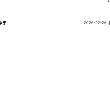
4
2026-02-26
電影
囍專訪｜田啟文感性演繹攻陷台灣觀眾 「唔可以失禮香
」
7
2026
電影
囍︱劉冠廷余香凝趁田啟文片場瞓覺狂打卡：快啲公開嚟
！