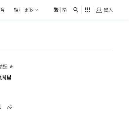
育
經濟
更多
01深圳
繁
觀點
|
简
健康
好食玩飛
登入
女
精選 ★
缺周星