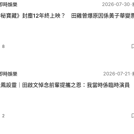
2026-07-30
即時娛樂
神秘寶藏》封塵12年終上映？ 田雞曾爆原因係黃子華變
8
2026-07-21
即時娛樂
金鳳設靈｜田啟文悼念前輩提攜之恩：我當時係臨時演員
2