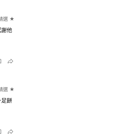
精選 ★
感謝他
精選 ★
十足餅