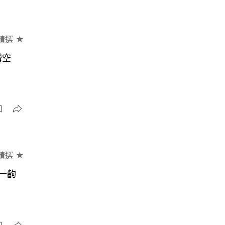
精選 ★
灣空
精選 ★
一齣