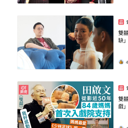
雙
缺
雙囍
戲