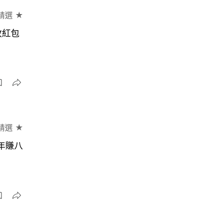
精選 ★
收紅包
精選 ★
年賺八