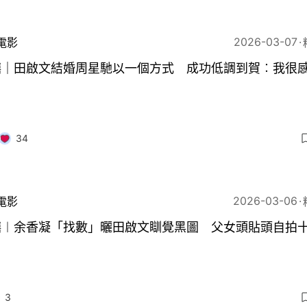
2026-03-07
電影
囍｜田啟文結婚周星馳以一個方式 成功低調到賀︰我很
34
2026-03-06
電影
囍︱余香凝「找數」曬田啟文瞓覺黑圖 父女頭貼頭自拍
3