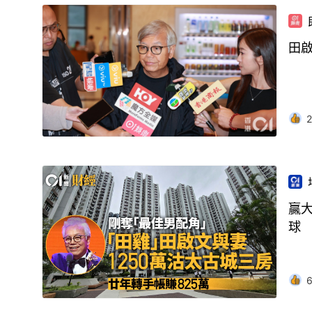
田
2
贏大
球