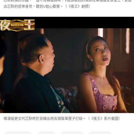
芯駖飾演的水晶，一直不肯轉做媽咪，V姐游說她的情節在導演版足本呈上。更道
出芯駖的悲慘身世，聽到V姐心都實。（《夜王》劇照）
導演版更交代芯駖終於苦練出用舌頭幫車厘子打結。（《夜王》影片截圖）