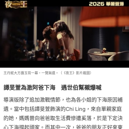
王丹妮大方露玉背一幕，一覽無遺。（《夜王》影片截圖）
譚旻萱為激阿爸下海 遇世伯幫襯爆喊
導演版除了追加激戰情節，也為各小姐的下海原因補
遺。當中包括譚旻萱飾演的Chi Ling，來自單親家庭
的她，媽媽曾向爸爸取生活費慘遭奚落，於是下定決
心下海撐起頭家。而其中一次，爸爸的朋友正好來東