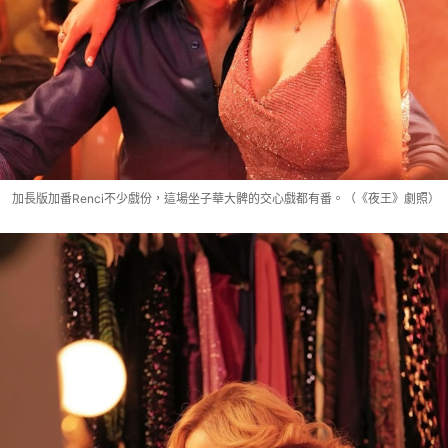
加長版加番Renci不少戲份，這場坐子華大髀的交心戲都有番。（《夜王》劇照）