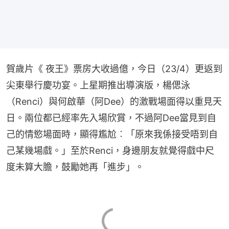
賀歲片《 夜王》票房大收過億，今日（23/4）更返到
尖東舉行慶功宴。上星期推出導演版，楊偲泳
（Renci）與何啟華（阿Dee）的激戰場面得以重見天
日。兩位都已經率先入場欣賞，不過阿Dee當見到自
己的情慾場面時，顯得尷尬︰「原來我係接受唔到自
己某幾場戲。」至於Renci，身邊朋友就覺得戲中尺
度未算大膽，鼓勵她再「進步」。