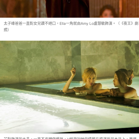
太子峰爸爸一直對女兒讚不絕口，Ella一角就由Amy Lo盧慧敏飾演。（《夜王》劇
照）