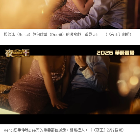
楊偲泳（Renci）與何啟華（Dee哥）的激吻戲，重見天日。（《夜王》劇照）
Renci隻手仲喺Dee哥的重要部位遊走，相當撩人。（《夜王》影片截圖）