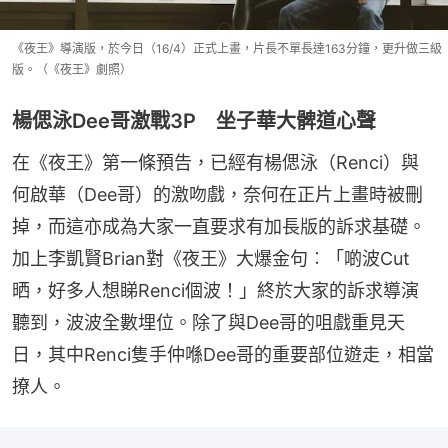
《夜王》導演版，於今日（16/4）正式上畫，片長不單長達163分鐘，更升做三級
版。（《夜王》劇照）
楊偲泳Dee哥激戰3P 坐子華大髀道心聲
在《夜王》第一條預告，已經有楊偲泳（Renci）與
何啟華（Dee哥）的激吻戲，奈何在正片上畫時被刪
掉，而這亦成為大家一直要求有加長版的訴求基礎。
加上李凱賢Brian對《夜王》大爆金句︰「啲波Cut
晒，好多人想睇Renci個波！」終於大家的訴求導演
聽到，波波全數埋位。除了與Dee哥的咀戲重見天
日，其中Renci隻手仲喺Dee哥的重要部位遊走，相當
撩人。