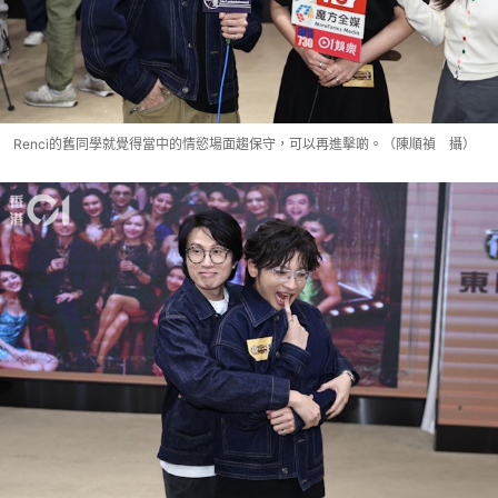
Renci的舊同學就覺得當中的情慾場面趨保守，可以再進擊啲。（陳順禎 攝）