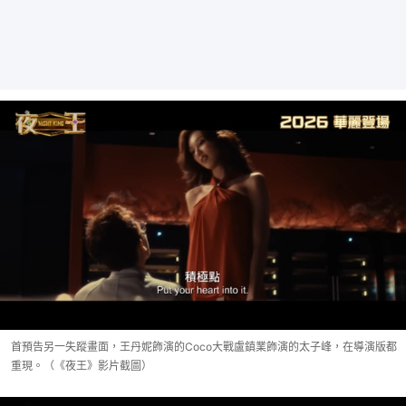
首預告另一失蹤畫面，王丹妮飾演的Coco大戰盧鎮業飾演的太子峰，在導演版都
重現。（《夜王》影片截圖）