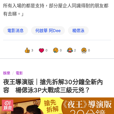
所有入場的都是支持，部分屋企人同識得耐的朋友都
有去睇。」
電影消息
何啟華 阿Dee
楊偲泳
3
0
0
2
0
娛樂
電影
夜王導演版｜搶先拆解30分鐘全新內
容 楊偲泳3P大戰成三級元兇？