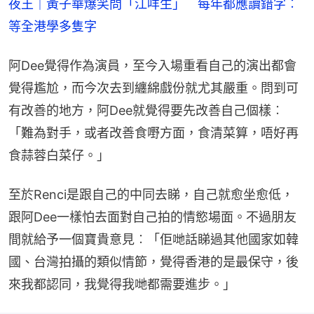
夜王｜黃子華爆笑問「江咩生」　每年都應讀錯字︰
等全港學多隻字
阿Dee覺得作為演員，至今入場重看自己的演出都會
覺得尷尬，而今次去到纏綿戲份就尤其嚴重。問到可
有改善的地方，阿Dee就覺得要先改善自己個樣︰
「難為對手，或者改善食嘢方面，食清菜算，唔好再
食蒜蓉白菜仔。」
至於Renci是跟自己的中同去睇，自己就愈坐愈低，
跟阿Dee一樣怕去面對自己拍的情慾場面。不過朋友
間就給予一個寶貴意見︰「佢哋話睇過其他國家如韓
國、台灣拍攝的類似情節，覺得香港的是最保守，後
來我都認同，我覺得我哋都需要進步。」