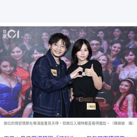
兩位的情慾情節在導演版重見天得，但兩位入場時都是看得尷尬。（陳順禎 攝）