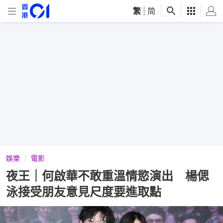
繁
|
简
娛樂
電影
夜王｜何啟華不敢重溫情慾演出 楊偲
泳接受朋友意見尺度要進取點