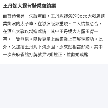
王丹妮大露背騎乘盧鎮業
而首預告另一失蹤畫面，王丹妮飾演的Coco大戰盧鎮
業飾演的太子峰，在導演版都重現。二人情投意合，
在酒店大戰以增進感情。其中王丹妮大方露玉背一
幕，一覽無遺。隨後更坐上盧鎮業上面展現騎功。此
外，又加插王丹妮下海原因，原來她相當好賭，其中
一次去麻雀館打牌就畀V姐撞正，並勸她戒賭。