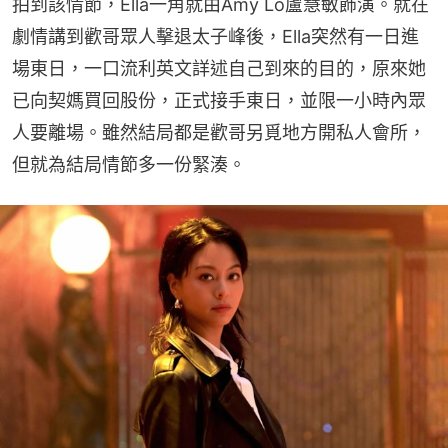
拍到該情節，Ella一角就由Amy Lo盧慧敏飾演。就在
劇情講到歡哥眾人擊退太子峰後，Ella突然有一日進
場東日，一口流利英文詳述自己到來的目的，原來她
已向契媽買回股份，正式接手東日，並限一小時內眾
人要離場。雖然結局都是歡哥另覓地方開私人會所，
但就為結局情節多一份緊湊。