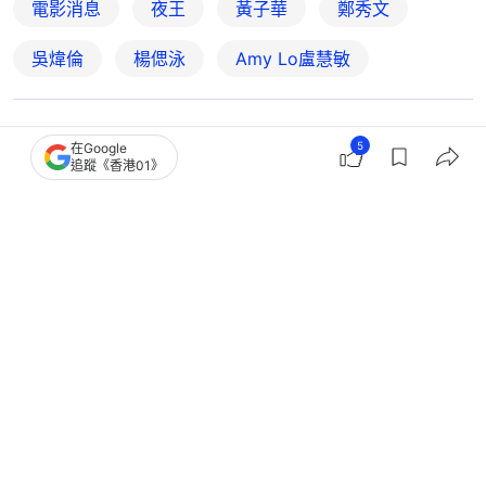
電影消息
夜王
黃子華
鄭秀文
吳煒倫
楊偲泳
Amy Lo盧慧敏
10
0
1
1
0
5
在Google
追蹤《香港01》
娛樂
電影
夜王｜Renci阿Dee蒜蓉白菜吻解封 芯
駖：導演版開場以為入錯戲院