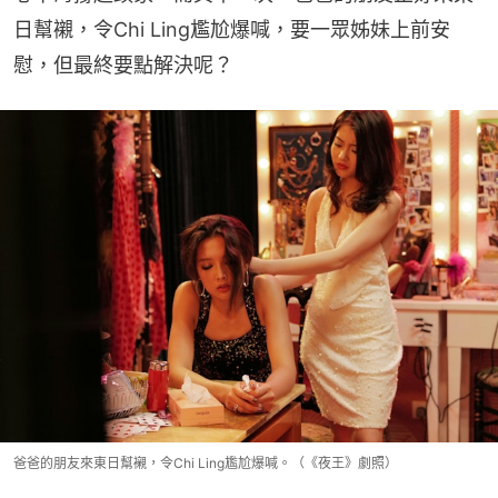
日幫襯，令Chi Ling尷尬爆喊，要一眾姊妹上前安
慰，但最終要點解決呢？
爸爸的朋友來東日幫襯，令Chi Ling尷尬爆喊。（《夜王》劇照）