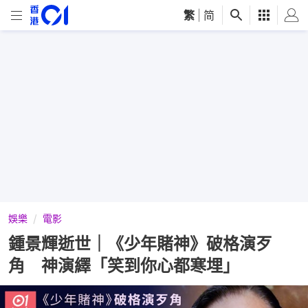
繁
|
简
娛樂
電影
鍾景輝逝世｜《少年賭神》破格演歹
角 神演繹「笑到你心都寒埋」