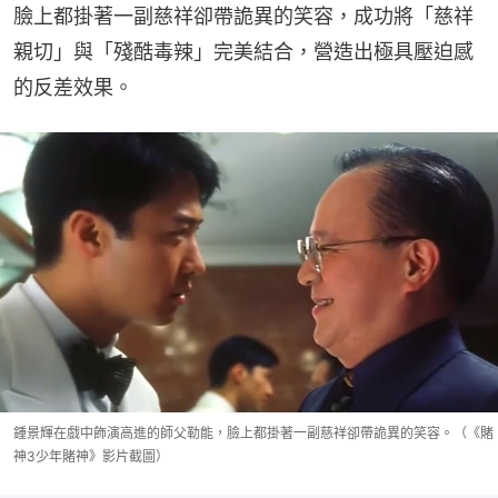
臉上都掛著一副慈祥卻帶詭異的笑容，成功將「慈祥
親切」與「殘酷毒辣」完美結合，營造出極具壓迫感
的反差效果。
鍾景輝在戲中飾演高進的師父勒能，臉上都掛著一副慈祥卻帶詭異的笑容。（《賭
神3少年賭神》影片截圖）