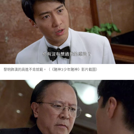
黎明飾演的高進不肯就範。（《賭神3少年賭神》影片截圖）