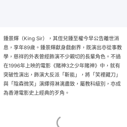
鍾景輝（King Sir），其侄兒鍾至權今早公告離世消
息，享年89歲。鍾景輝獻身戲劇界，既演出亦從事教
學，慈祥的外表曾經飾演不少親切的長輩角色。不過
在1996年上映的電影《賭神3之少年賭神》中，就有
突破性演出，飾演大反派「靳能」，將「笑裡藏刀」
與「陰森微笑」演繹得淋漓盡致，屬教科級別，亦成
為香港電影史上經典的歹角。