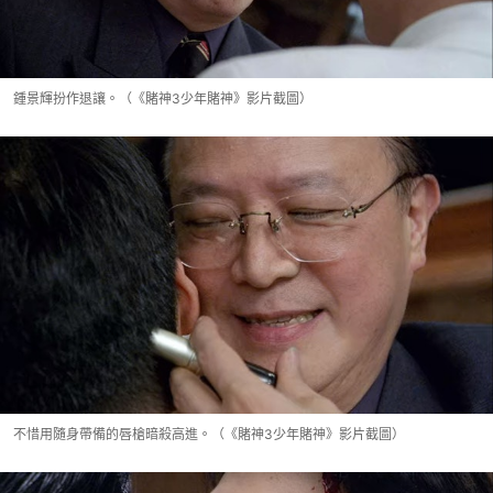
鍾景輝扮作退讓。（《賭神3少年賭神》影片截圖）
不惜用隨身帶備的唇槍暗殺高進。（《賭神3少年賭神》影片截圖）