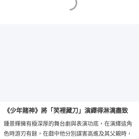
《少年賭神》將「笑裡藏刀」演繹得淋漓盡致
鍾景輝擁有極深厚的舞台劇與表演功底，在演繹這角
色時游刃有餘，在戲中他分別謀害高進及其父親時，