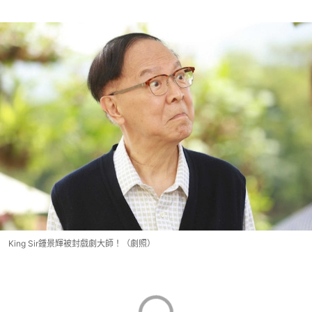
King Sir鍾景輝被封戲劇大師！（劇照）