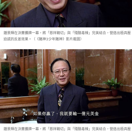
鍾景輝在決賽攤牌一幕，將「慈祥親切」與「殘酷毒辣」完美結合，營造出極具壓
迫感的反差效果。（《賭神3少年賭神》影片截圖）
鍾景輝在決賽攤牌一幕，將「慈祥親切」與「殘酷毒辣」完美結合，營造出極具壓