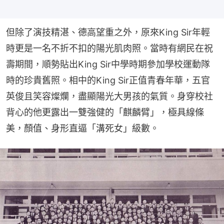
但除了演技精湛、德高望重之外，原來King Sir年輕
時更是一名不折不扣的陽光肌肉照。當時有網民在祝
壽期間，順勢貼出King Sir中學時期參加學校運動隊
時的珍貴舊照。相中的King Sir正值青春年華，五官
英俊且笑容燦爛，盡顯陽光大男孩的氣質。身穿校社
背心的他更露出一雙強健的「麒麟臂」，極具線條
美，顏值、身形直逼「溝死女」級數。