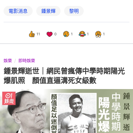
電影消息
鍾景輝
黎明
11
0
1
1
1
娛樂
即時娛樂
鍾景輝逝世｜網民曾瘋傳中學時期陽光
爆肌照 顏值直逼溝死女級數