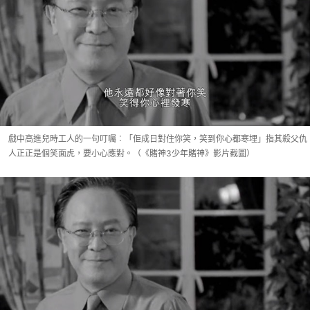
戲中高進兒時工人的一句叮囑︰「佢成日對住你笑，笑到你心都寒埋」指其殺父仇
人正正是個笑面虎，要小心應對。（《賭神3少年賭神》影片截圖）