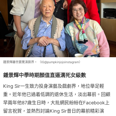
鍾景輝離世震驚演藝界。 （IG@pumpkinjojoinstagram）
鍾景輝中學時期顏值直逼溝死女級數
King Sir一生致力投身演藝及戲劇界，地位舉足輕
重。近年他已過着低調的退休生活，淡出幕前。回顧
早兩年他87歲生日時，大批網民紛紛在Facebook上
留言祝賀，並熱烈討論King Sir昔日的幕前精彩演