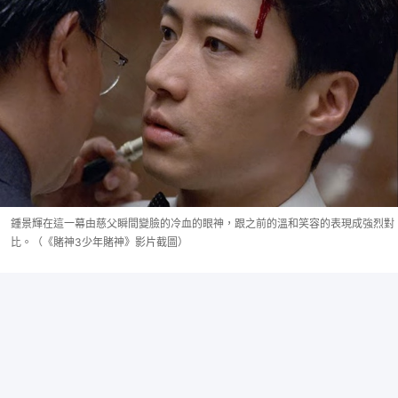
鍾景輝在這一幕由慈父瞬間變臉的冷血的眼神，跟之前的溫和笑容的表現成強烈對
比。（《賭神3少年賭神》影片截圖）