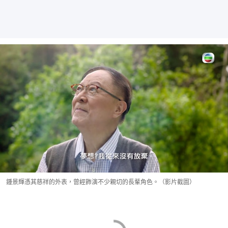
鍾景輝憑其慈祥的外表，曾經飾演不少親切的長輩角色。（影片截圖）