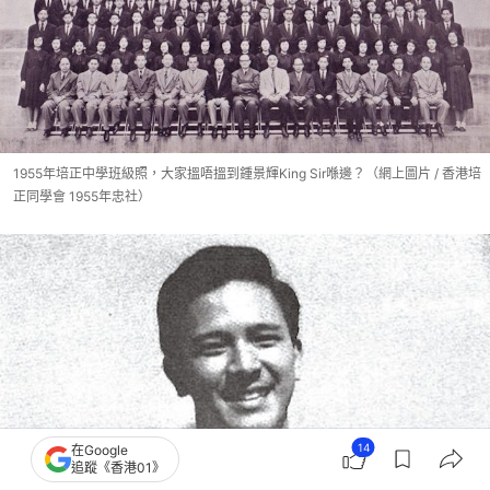
1955年培正中學班級照，大家搵唔搵到鍾景輝King Sir喺邊？（網上圖片 / 香港培
正同學會 1955年忠社）
14
在Google
追蹤《香港01》