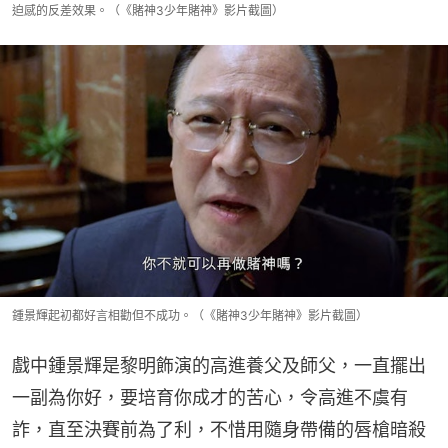
迫感的反差效果。（《賭神3少年賭神》影片截圖）
鍾景輝起初都好言相勸但不成功。（《賭神3少年賭神》影片截圖）
戲中鍾景輝是黎明飾演的高進養父及師父，一直擺出
一副為你好，要培育你成才的苦心，令高進不虞有
詐，直至決賽前為了利，不惜用隨身帶備的唇槍暗殺