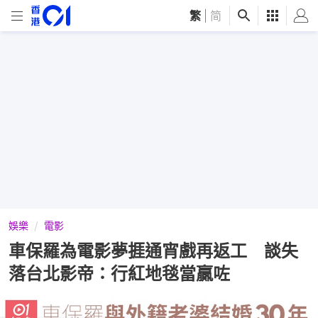
繁
|
简
娛樂
電影
車保羅為電影夢捱通宵戲再返工 談失
落台北影帝：行紅地毯當贏咗