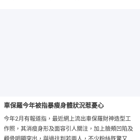
車保羅今年被指暴瘦身體狀況惹憂心
今年2月有報道指，最近網上流出車保羅財神造型工
作照，其消瘦身形及面容引人關注，加上臉頰凹陷及
顴骨明顯突出，與過往判若兩人，不少粉絲既驚又