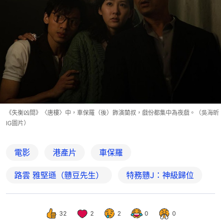
《失衡凶間》〈唐樓〉中，車保羅（後）飾演蘭叔，戲份都集中為夜戲。（吳海昕
IG圖片）
電影
港產片
車保羅
路雲 雅堅遜（戇豆先生）
特務戇J：神級歸位
32
2
2
0
0