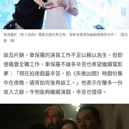
車保羅於《老人與狗》裡首次擔任男主角，與新晉導演及編劇陳瀚恩合作。（葉兆
康 攝）
談及片酬，車保羅的演員工作不足以賴以為生，但即
使需要全職工作，車保羅不論多辛苦也希望繼續電影
夢：「現在拍夜戲最辛苦，拍《失衡凶間》時戲份集
中在夜晚，通宵拍完後再返工。」他表示在賺多一份
收入之餘，令他能夠繼續演戲，辛苦也值得。