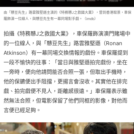
由「戇豆先生」路雲雅堅遜主演的《特務戇J之救國大業》，曾到香港取景，車保
羅飾演一位線人，與戇豆先生有一幕同場對手戲。（imdb）
拍攝《特務戇J之救國大業》，車保羅飾演澳門賭場中
的一位線人，與「戇豆先生」路雲雅堅遜（Ronan 
Atkinson）有一幕同場交換情報的戲份。車保羅提到
一段不愉快的往事：「當日與雅堅遜拍完戲份，坐在
一旁時，便向他請問能否合照一張，但取出手機時，
他的保鑣便出手阻擋，更揚言會沒收。其實他在排完
戲、拍完戲便不見人，距離感很遠。」車保羅表示雖
然無法合照，但電影保留了他們同框的影像，對他而
言便已經足夠。