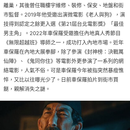
離巢，其後曾任職樓宇維修、裝修、保安、地盤和街
市監督。2019年他受邀出演微電影《老人與狗》，演
技得到認定之餘更入選《第21屆台北電影獎》「最佳
男主角」。2022年車保羅受邀擔任內地真人秀節目
《無限超越班》導師之一，成功打入內地市場。近年
車保羅在內地大展拳腳，除了參演《封神榜：決戰萬
仙陣》、《鬼同你住》等電影外更參演了一系列的網
絡電影，人氣不俗。可是車保羅今年被指突然暴瘦憔
悴，又比以往曝光少了。日前車保羅拍片到街市買
餸，親解消失之謎。