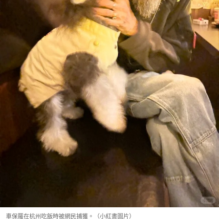
車保羅在杭州吃飯時被網民捕獲。（小紅書圖片）