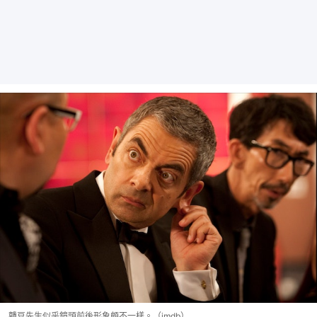
戇豆先生似乎鏡頭前後形象頗不一樣。（imdb）