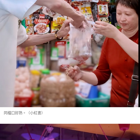
同檔口好熟。（小紅書）