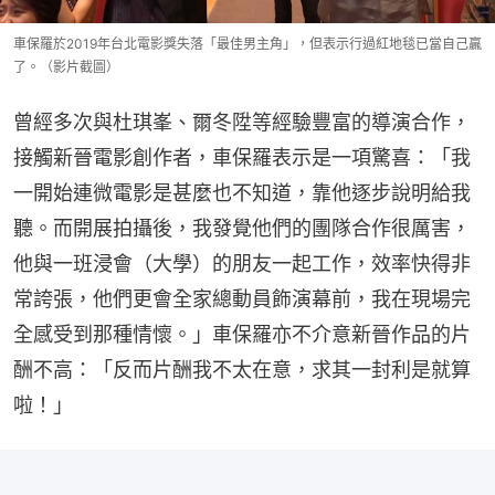
車保羅於2019年台北電影獎失落「最佳男主角」，但表示行過紅地毯已當自己贏
了。（影片截圖）
曾經多次與杜琪峯、爾冬陞等經驗豐富的導演合作，
接觸新晉電影創作者，車保羅表示是一項驚喜：「我
一開始連微電影是甚麼也不知道，靠他逐步說明給我
聽。而開展拍攝後，我發覺他們的團隊合作很厲害，
他與一班浸會（大學）的朋友一起工作，效率快得非
常誇張，他們更會全家總動員飾演幕前，我在現場完
全感受到那種情懷。」車保羅亦不介意新晉作品的片
酬不高：「反而片酬我不太在意，求其一封利是就算
啦！」