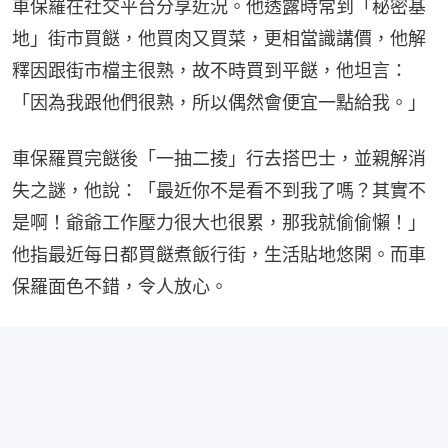
車保羅在社交平台分享近況。他透露時常到「秘密基
地」街市買餸，他買肉又買菜，更相當識講價，他解
釋因跟街市檔主很熟，故不時買到平餸，他坦言：
「因為我跟他們很熟，所以偶然會便宜一點給我。」
車保羅買完餸後「一抽二掕」行去搭巴士，並親解消
失之謎，他說：「最近你不是看不到我了嗎？其實不
是啊！爺爺工作壓力很大也很累，那我就偷偷懶！」
他指最近每日都買餸煮飯行街，生活貼地悠閑。而車
保羅面色不錯，令人放心。