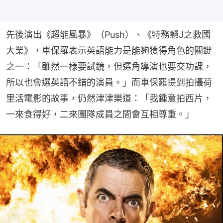
先後演出《超能風暴》（Push）、《特務戇J之救國
大業》，車保羅表示英語能力是能夠獲得角色的關鍵
之一：「雖然一樣要試鏡，但選角導演也要交功課，
所以也會選英語不錯的演員。」而車保羅提到拍攝荷
里活電影的故事，仍然津津樂道：「我鍾意拍西片，
一來食得好，二來團隊成員之間會互相尊重。」