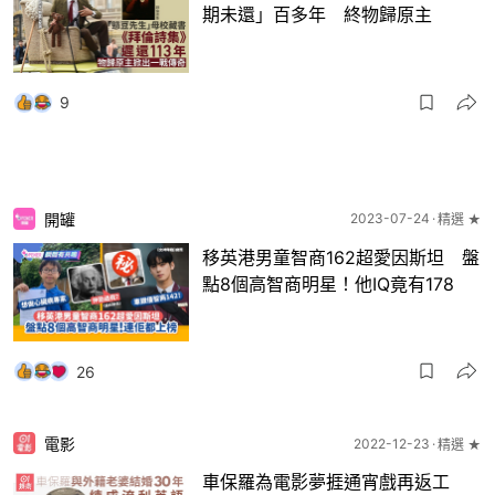
期未還」百多年 終物歸原主
9
開罐
2023-07-24
精選 ★
移英港男童智商162超愛因斯坦 盤
點8個高智商明星！他IQ竟有178
26
電影
2022-12-23
精選 ★
車保羅為電影夢捱通宵戲再返工