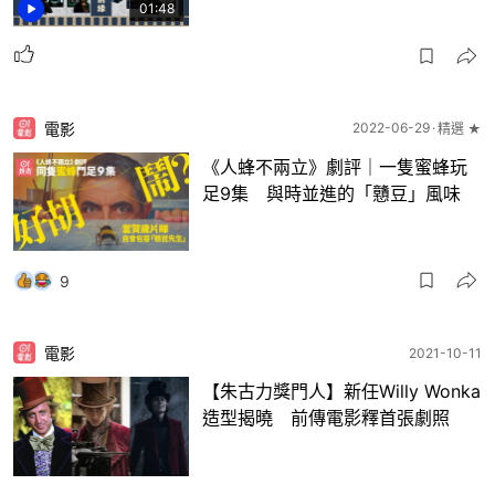
01:48
電影
2022-06-29
精選 ★
《人蜂不兩立》劇評｜一隻蜜蜂玩
足9集 與時並進的「戇豆」風味
9
電影
2021-10-11
【朱古力獎門人】新任Willy Wonka
造型揭曉 前傳電影釋首張劇照