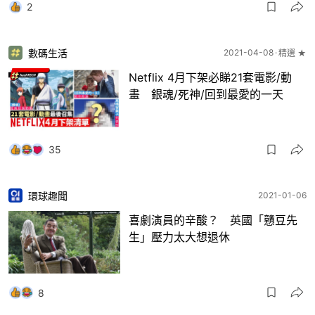
2
數碼生活
2021-04-08
精選 ★
Netflix 4月下架必睇21套電影/動
畫 銀魂/死神/回到最愛的一天
35
環球趣聞
2021-01-06
喜劇演員的辛酸？ 英國「戇豆先
生」壓力太大想退休
8