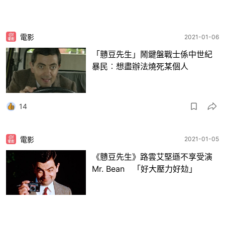
電影
2021-01-06
「戇豆先生」鬧鍵盤戰士係中世紀
暴民︰想盡辦法燒死某個人
14
電影
2021-01-05
《戇豆先生》路雲艾堅遜不享受演
Mr. Bean 「好大壓力好攰」
3