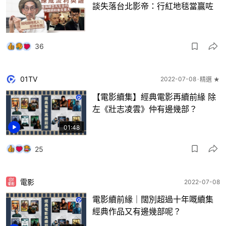
談失落台北影帝：行紅地毯當贏咗
36
01TV
2022-07-08
精選 ★
【電影續集】經典電影再續前緣 除
左《壯志凌雲》仲有邊幾部？
01:48
25
電影
2022-07-08
電影續前緣｜闊別超過十年嘅續集
經典作品又有邊幾部呢？