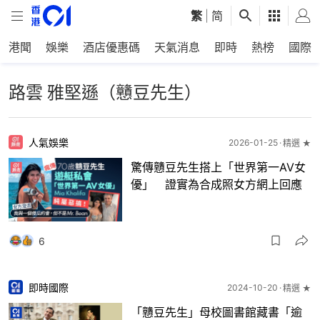
繁
|
简
港聞
娛樂
酒店優惠碼
天氣消息
即時
熱榜
國際
路雲 雅堅遜（戇豆先生）
人氣娛樂
2026-01-25
精選 ★
驚傳戇豆先生搭上「世界第一AV女
優」 證實為合成照女方網上回應
6
即時國際
2024-10-20
精選 ★
「戇豆先生」母校圖書館藏書「逾