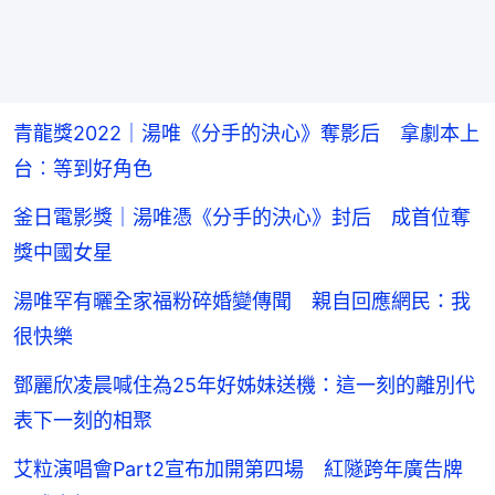
青龍獎2022｜湯唯《分手的決心》奪影后 拿劇本上
台︰等到好角色
釜日電影獎｜湯唯憑《分手的決心》封后 成首位奪
獎中國女星
湯唯罕有曬全家福粉碎婚變傳聞 親自回應網民：我
很快樂
鄧麗欣凌晨喊住為25年好姊妹送機：這一刻的離別代
表下一刻的相聚
艾粒演唱會Part2宣布加開第四場 紅隧跨年廣告牌