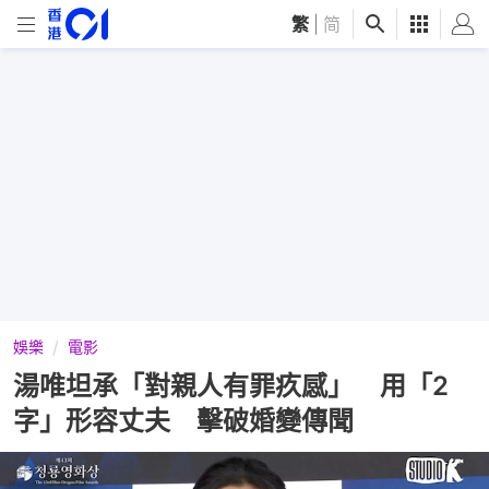
繁
|
简
娛樂
電影
湯唯坦承「對親人有罪疚感」 用「2
字」形容丈夫 擊破婚變傳聞