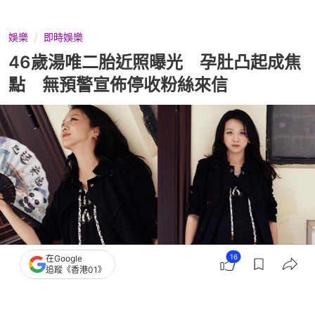
娛樂
即時娛樂
46歲湯唯二胎近照曝光 孕肚凸起成焦
點 無預警宣佈停收粉絲來信
16
在Google
追蹤《香港01》
撰文：
聯合新聞網
出版：
2026-06-04 16:15
更新：
2026-06-05 12:44