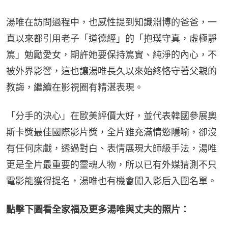
湯唯在訪問過程中，也感性提到知識淵博的爸爸，一
直以來都引用老子「道德經」的「抱璞守真，虛極靜
篤」勉勵愛女，期許她要保持篤實、純淨的內心，不
被外界影響，這也讓湯唯長久以來始終恪守著父親的
教誨，繼續在影視圈有精湛表現。
「分手的決心」在歐美評價大好，並代表韓國參展奧
斯卡獎最佳國際影片獎，全片雖充滿情慾隱喻，卻沒
有任何床戲，透過對白、表情展現大師級手法，湯唯
更是全片最重要的靈魂人物，所以已有外媒猜測不只
電影能獲得提名，湯唯也有機會闖入影后入圍名單。
點擊下圖看全家福及更多湯唯與丈夫的照片：