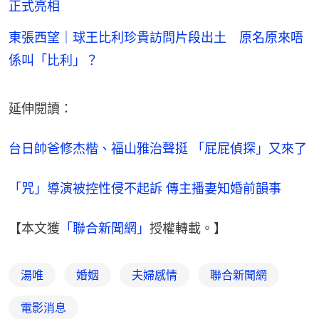
正式亮相
東張西望｜球王比利珍貴訪問片段出土 原名原來唔
係叫「比利」？
延伸閱讀：
台日帥爸修杰楷、福山雅治聲挺 「屁屁偵探」又來了
「咒」導演被控性侵不起訴 傳主播妻知婚前韻事
【本文獲
「聯合新聞網」
授權轉載。】
湯唯
婚姻
夫婦感情
聯合新聞網
電影消息