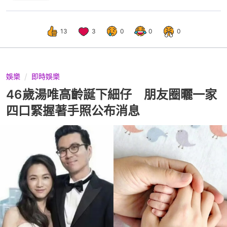
13
3
0
0
0
娛樂
即時娛樂
46歲湯唯高齡誕下細仔 朋友圈曬一家
四口緊握著手照公布消息