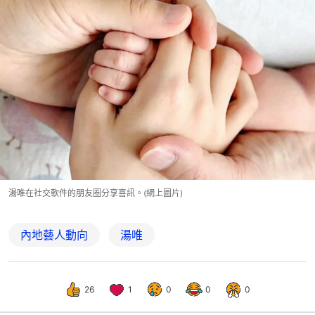
湯唯在社交軟件的朋友圈分享喜訊。(網上圖片)
內地藝人動向
湯唯
26
1
0
0
0