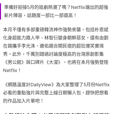
準備好迎接5月的追劇熱潮了嗎？Netflix端出的超強
新片陣容，話題度一部比一部還高！
本月不僅有多部重磅韓流神作強勢來襲，包括朴恩斌
化身超能力路人甲、林智衍變身朝鮮惡女，還有由劉
在錫攜手李光洙、邊佑錫合開民宿的超狂爆笑實境
秀。此外，千萬別錯過討論度極高的台灣原創影集
《男公館》與口碑片《大濛》，也將在本月強勢登陸
Netflix！
《網路溫度計DailyView》為大家整理了5月份Netflix
必看的重點強片與完整上線日期懶人包，趕快把想看
的作品加入片單吧！