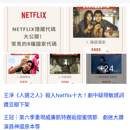
+
24
王淨《人選之人》殺入Netflix十大！劇中疑現敏感詞
遭豆瓣下架
王冠｜第六季重現威廉凱特邂逅甜蜜情節 劇迷大讚
演員神還原本尊