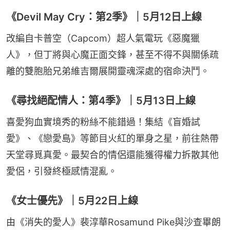
《Devil May Cry：第2季》｜5月12日上線
改編自卡普空（Capcom）超人氣電玩《惡魔獵
人》，但丁將與心魔正面交鋒，甚至不得不與關係疏
離的雙胞胎兄弟維吉爾展開靈魂深處的宿命決鬥。
《尋找絕配情人：第4季》｜5月13日上線
喜愛狗血實境秀的粉絲不能錯過！集結《盲婚試
愛》、《戀愛島》等節目火紅的單身之星，前往熱帶
天堂尋覓真愛。最契合的情侶還能獲得權力拆散其他
愛侶，引發終極感情混亂。
《女士優先》｜5月22日上線
由《消失的愛人》裴淳華Rosamund Pike與沙查畢朗