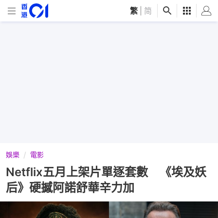
繁
|
简
娛樂
電影
Netflix五月上架片單逐套數 《埃及妖
后》硬撼阿諾舒華辛力加