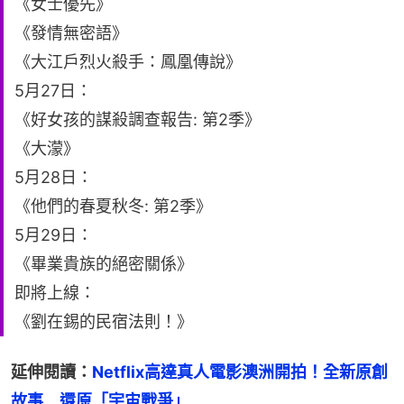
《女士優先》
《發情無密語》
《大江戶烈火殺手：鳳凰傳說》
5月27日：
《好女孩的謀殺調查報告: 第2季》
《大濛》
5月28日：
《他們的春夏秋冬: 第2季》
5月29日：
《畢業貴族的絕密關係》
即將上線：
《劉在錫的民宿法則！》
延伸閱讀：
Netflix高達真人電影澳洲開拍！全新原創
故事　還原「宇宙戰爭」