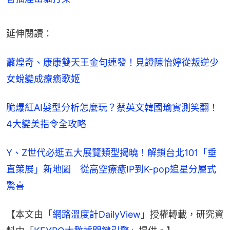
延伸閱讀：
蕭煌奇、康康雙天王金句連發！見證陳怡婷從叛逆少
女蛻變成療癒歌姬
脆爆紅AI髮型分析怎麼玩？蔡英文韓國瑜實測笑翻！
4大變美指令全攻略
Y、Z世代必逛五大展覽類型揭曉！解鎖台北101「垂
直策展」新地圖　從高空療癒IP到K-pop追星分層式
驚喜
【本文由「
網路溫度計DailyView
」授權轉載，研究資