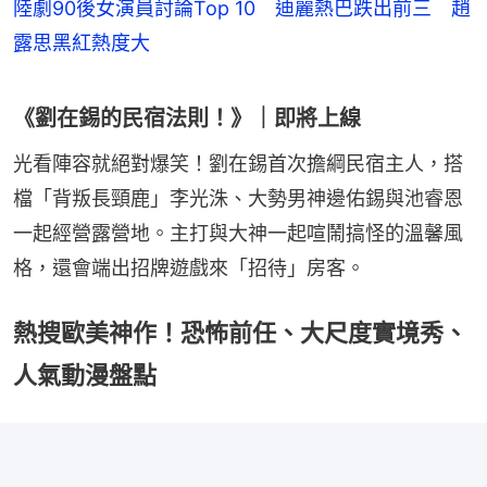
陸劇90後女演員討論Top 10 迪麗熱巴跌出前三 趙
露思黑紅熱度大
《劉在錫的民宿法則！》｜即將上線
光看陣容就絕對爆笑！劉在錫首次擔綱民宿主人，搭
檔「背叛長頸鹿」李光洙、大勢男神邊佑錫與池睿恩
一起經營露營地。主打與大神一起喧鬧搞怪的溫馨風
格，還會端出招牌遊戲來「招待」房客。
熱搜歐美神作！恐怖前任、大尺度實境秀、
人氣動漫盤點