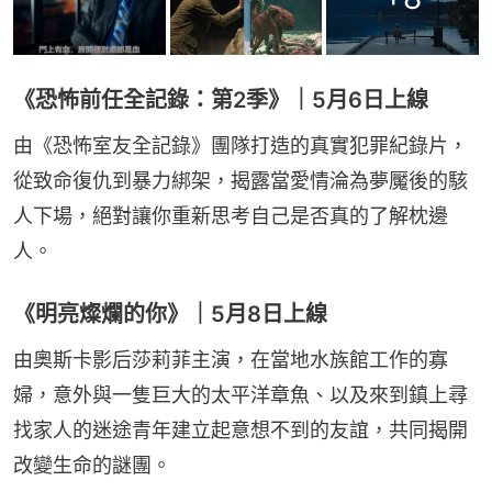
《恐怖前任全記錄：第2季》｜5月6日上線
由《恐怖室友全記錄》團隊打造的真實犯罪紀錄片，
從致命復仇到暴力綁架，揭露當愛情淪為夢魘後的駭
人下場，絕對讓你重新思考自己是否真的了解枕邊
人。
《明亮燦爛的你》｜5月8日上線
由奧斯卡影后莎莉菲主演，在當地水族館工作的寡
婦，意外與一隻巨大的太平洋章魚、以及來到鎮上尋
找家人的迷途青年建立起意想不到的友誼，共同揭開
改變生命的謎團。