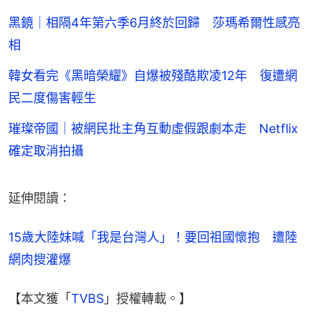
黑鏡｜相隔4年第六季6月終於回歸 莎瑪希爾性感亮
相
韓女看完《黑暗榮耀》自爆被殘酷欺凌12年 復遭網
民二度傷害輕生
璀璨帝國｜被網民批主角互動虛假跟劇本走 Netflix
確定取消拍攝
延伸閱讀：
15歲大陸妹喊「我是台灣人」！要回祖國懷抱　遭陸
網肉搜灌爆
【本文獲「
TVBS
」授權轉載。】