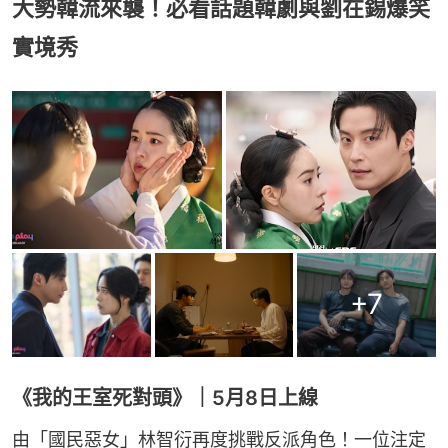
大勢韓流來襲！必看話題韓劇與劉在錫爆笑
實境秀
+
7
《我的王室死對頭》｜5月8日上線
由「國民惡女」林智衍再度挑戰反派角色！一位注定