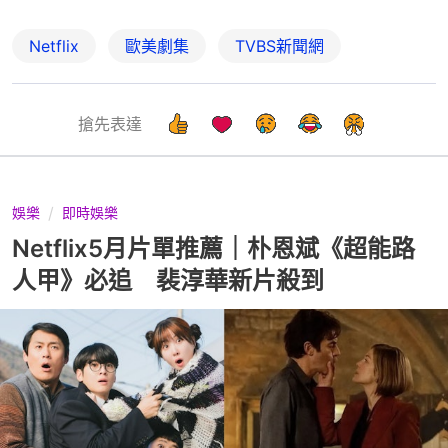
Netflix
歐美劇集
TVBS新聞網
搶先表達
娛樂
即時娛樂
Netflix5月片單推薦｜朴恩斌《超能路
人甲》必追 裴淳華新片殺到