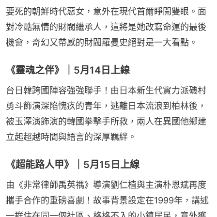
要死的朝鮮時代惡女，意外在現代首爾睜開雙眼。面
對冷酷無情的財閥繼承人，這將是她改寫命運的最後
機會，奇幻又帶感的財閥羅曼史絕對是一大看點。
《靈魂之伴》｜5月14日上線
台日韓跨國陣容強強聯手！由日本新生代實力派磯村
勇斗飾演深陷愧疚的青年，逃離日本流浪到柏林後，
被玉澤演飾演的韓國拳擊手所救，兩人在異國他鄉建
立起超越時間與語言的深厚羈絆。
《超能路人甲》｜5月15日上線
由《非常律師禹英禑》導演劉仁植與主演朴恩斌再度
攜手合作的重磅喜劇！故事背景設定在1999年，講述
一群住在同一個社區、格格不入的小鎮居民，意外獲