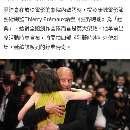
雲迪素在放映電影的劇院內致詞時，提及康城電影節
藝術總監Thierry Frémaux讚譽《狂野時速》為「經
典」，這對全體創作團隊而言是莫大榮耀。他早前出
席活動時亦宣布，將開拍四部《狂野時速》外傳劇
集，延續該系列的經典傳奇。