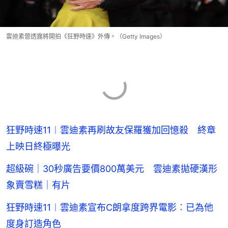
雲迪素曾透露將開拍《狂野時速》外傳。（Getty Images）
狂野時速11︱雲迪素再刷故友保羅獲加回憶殺 終章
上映日終極曝光
超級碗｜30秒廣告要價800萬美元 雲迪素拋硬漢形
象賣雪糕｜有片
狂野時速11︱雲迪素宣布C朗拿度跨界電影︰已為他
度身訂造角色