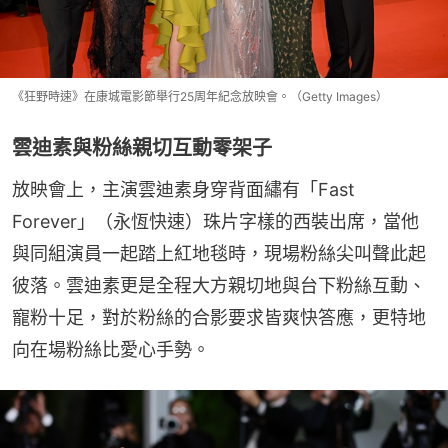
《狂野時速》在康城電影節舉行25周年紀念放映會。（Getty Images）
雲迪素與粉絲親切互動零架子
放映會上，主演雲迪素身穿背面繡有「Fast 
Forever」（永恆快速）珠片字樣的西裝出席，當他
與同組演員一起踏上紅地毯時，現場粉絲尖叫聲此起
彼落。雲迪素更是全程大方親切地與台下粉絲互動、
寵粉十足，對於粉絲的合影要求皆爽快答應，更特地
向在場粉絲比愛心手勢。