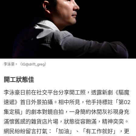
李泳豪。（IG@drift_greg）
開工狀態佳
李泳豪日前在社交平台分享開工照，透露新劇《驅魔
速遞》首日外景拍攝。相中所見，他手持標註「第02
集定稿」的劇本對鏡自拍，一身簡約休閒灰衫現身充
滿懷舊感的雜貨店片場，狀態從容飽滿，精神奕奕。
網民紛紛留言打氣：「加油」、「有工作就好」，更