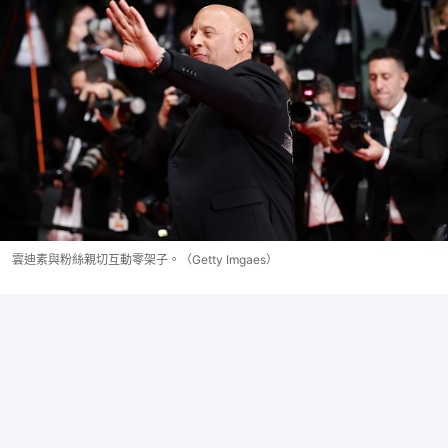
雲迪素與粉絲親切互動零架子。（Getty Imgaes）