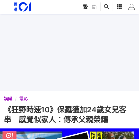
繁
|
简
娛樂
電影
《狂野時速10》保羅獲加24歲女兒客
串 感覺似家人︰傳承父親榮耀