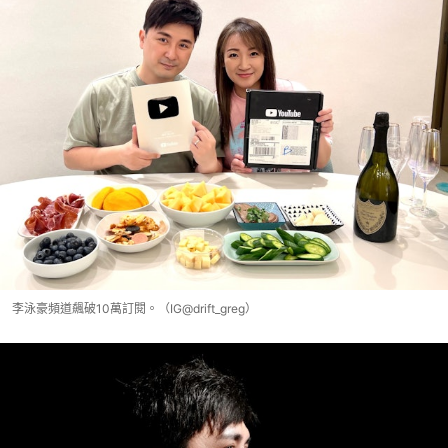
李泳豪頻道飆破10萬訂閱。（IG@drift_greg）