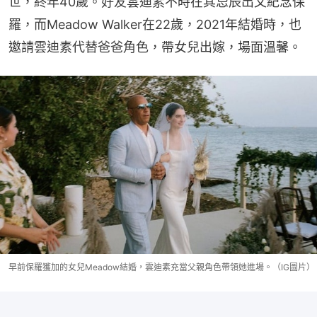
世，終年40歲。好友雲迪素不時在其忌辰出文紀念保
羅，而Meadow Walker在22歲，2021年結婚時，也
邀請雲迪素代替爸爸角色，帶女兒出嫁，場面溫馨。
早前保羅獲加的女兒Meadow結婚，雲迪素充當父親角色帶領她進場。（IG圖片）