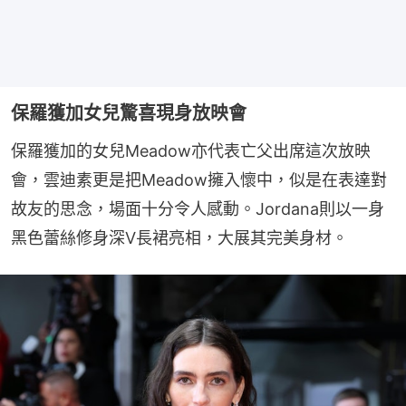
保羅獲加女兒驚喜現身放映會
保羅獲加的女兒Meadow亦代表亡父出席這次放映
會，雲迪素更是把Meadow擁入懷中，似是在表達對
故友的思念，場面十分令人感動。Jordana則以一身
黑色蕾絲修身深V長裙亮相，大展其完美身材。