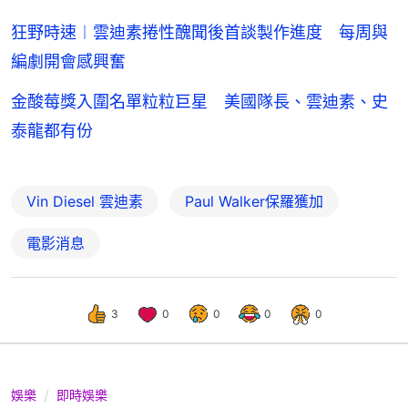
狂野時速︱雲迪素捲性醜聞後首談製作進度 每周與
編劇開會感興奮
金酸莓獎入圍名單粒粒巨星 美國隊長、雲迪素、史
泰龍都有份
Vin Diesel 雲迪素
Paul Walker保羅獲加
電影消息
3
0
0
0
0
娛樂
即時娛樂