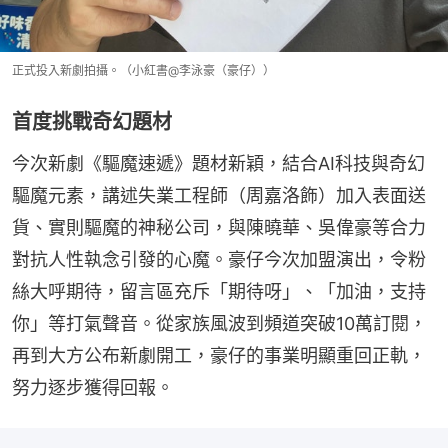
正式投入新劇拍攝。（小紅書@李泳豪（豪仔））
首度挑戰奇幻題材
今次新劇《驅魔速遞》題材新穎，結合AI科技與奇幻
驅魔元素，講述失業工程師（周嘉洛飾）加入表面送
貨、實則驅魔的神秘公司，與陳曉華、吳偉豪等合力
對抗人性執念引發的心魔。豪仔今次加盟演出，令粉
絲大呼期待，留言區充斥「期待呀」、「加油，支持
你」等打氣聲音。從家族風波到頻道突破10萬訂閱，
再到大方公布新劇開工，豪仔的事業明顯重回正軌，
努力逐步獲得回報。