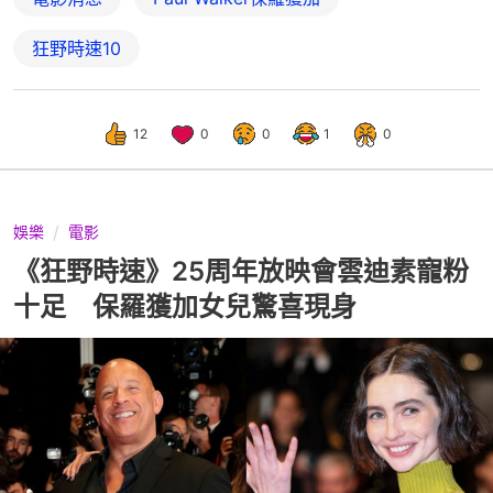
狂野時速10
12
0
0
1
0
娛樂
電影
《狂野時速》25周年放映會雲迪素寵粉
十足 保羅獲加女兒驚喜現身