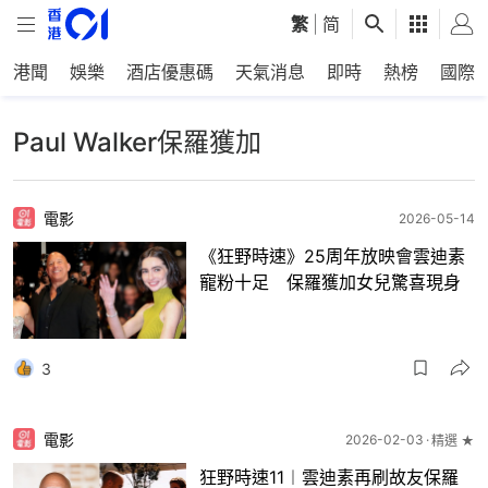
繁
|
简
港聞
娛樂
酒店優惠碼
天氣消息
即時
熱榜
國際
Paul Walker保羅獲加
電影
2026-05-14
《狂野時速》25周年放映會雲迪素
寵粉十足 保羅獲加女兒驚喜現身
3
電影
2026-02-03
精選 ★
狂野時速11︱雲迪素再刷故友保羅