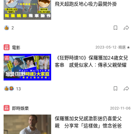
飛天超跑反地心吸力最開外掛
2
電影
2023-05-12
精選 ★
《狂野時速10》保羅獲加24歲女兒
客串 感覺似家人︰傳承父親榮耀
13
即時娛樂
2022-11-06
保羅獲加女兒感激影迷仍喜愛父
親 分享常「這樣做」懷念爸爸