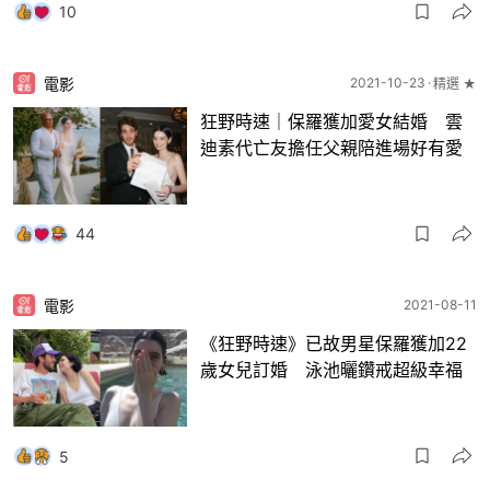
10
電影
2021-10-23
精選 ★
狂野時速｜保羅獲加愛女結婚 雲
迪素代亡友擔任父親陪進場好有愛
44
電影
2021-08-11
《狂野時速》已故男星保羅獲加22
歲女兒訂婚 泳池曬鑽戒超級幸福
5