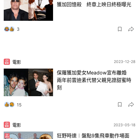
獲加回憶殺 終章上映日終極曝光
3
電影
2023-12-28
保羅獲加愛女Meadow宣布離婚
兩年前雲迪素代替父親見證甜蜜時
刻
15
電影
2023-05-18
狂野時速︱盤點9集飛車動作場面