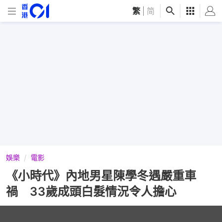
繁
|
简
娛樂
電影
《小時代》內地男星陳學冬遇嚴重車
禍 33歲成頭白髮情況令人擔心