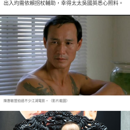
出入均需依賴拐杖輔助，幸得太太吳國英悉心照料。
陳惠敏曾拍過不少江湖電影。（影片截圖）