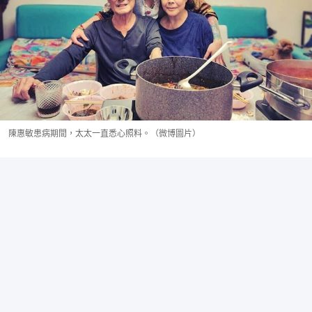
陳惠敏患病期間，太太一直悉心照料。（微博圖片）