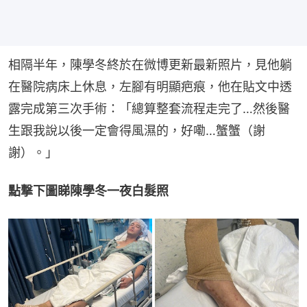
相隔半年，陳學冬終於在微博更新最新照片，見他躺
在醫院病床上休息，左腳有明顯疤痕，他在貼文中透
露完成第三次手術：「總算整套流程走完了…然後醫
生跟我說以後一定會得風濕的，好嘞…蟹蟹（謝
謝）。」
點撃下圖睇陳學冬一夜白髮照