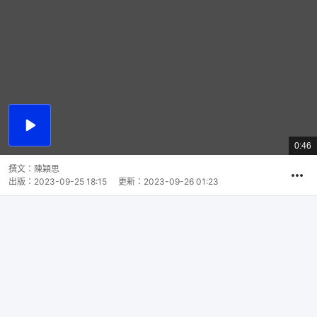
播
放
0:46
總
影
共
片
時
撰文：
陳穎思
間
出版：
2023-09-25 18:15
更新：
2023-09-26 01:23