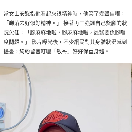
當女士安慰指他看起來很精神時，他笑了幾聲自嘲：
「睇落去好似好精神。」 接著再三強調自己雙腳的狀
況欠佳：「腳麻麻地啦，腳麻麻地啦，最緊要係腳嗰
度問題。」 影片曝光後，不少網民對其身體狀況感到
擔憂，紛紛留言叮囑「敏哥」好好保重身體。