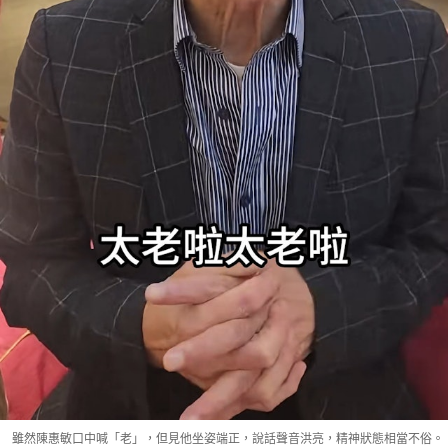
雖然陳惠敏口中喊「老」，但見他坐姿端正，說話聲音洪亮，精神狀態相當不俗。