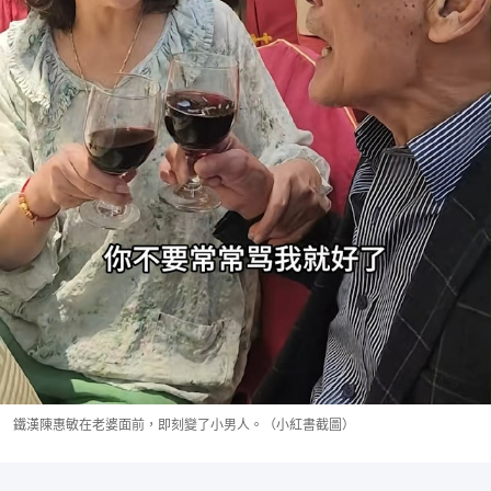
鐵漢陳惠敏在老婆面前，即刻變了小男人。（小紅書截圖）