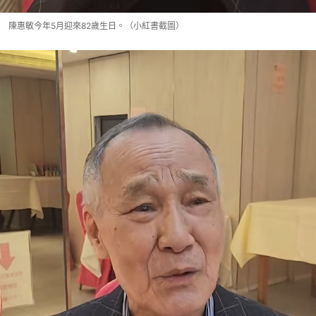
陳惠敏今年5月迎來82歲生日。（小紅書截圖）