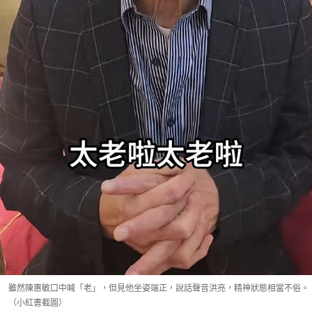
雖然陳惠敏口中喊「老」，但見他坐姿端正，說話聲音洪亮，精神狀態相當不俗。
（小紅書截圖）