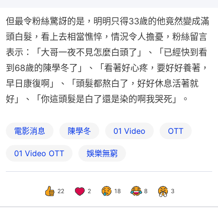
但最令粉絲驚訝的是，明明只得33歲的他竟然變成滿
頭白髮，看上去相當憔悴，情況令人擔憂，粉絲留言
表示：「大哥一夜不見怎麼白頭了」、「已經快到看
到68歲的陳學冬了」、「看著好心疼，要好好養著，
早日康復啊」、「頭髮都熬白了，好好休息活著就
好」、「你這頭髮是白了還是染的啊我哭死」。
電影消息
陳學冬
01 Video
OTT
01‌ ‌Video‌ ‌OTT
娛樂無窮
22
2
18
8
3