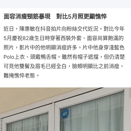
面容消瘦頸筋暴現 對比5月照更顯憔悴
近日，陳惠敏在抖音拍片向粉絲交代近況。對比今年
5月慶祝82歲生日時穿著西裝外套、面容尚算飽滿的
照片，影片中的他明顯消瘦許多。片中他身穿淺藍色
Polo上衣、頭戴鴨舌帽。雖然有帽子遮擋，但仍清楚
可見他雙鬢及眉毛已經全白，臉頰明顯比之前消瘦，
難掩憔悴老態。