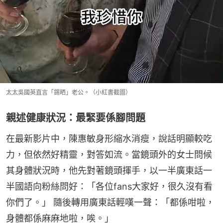
太太吳國英直言「錫晒」老公。（小紅書截圖）
親述健康狀況：最緊要係腳問題
在最新影片中，陳惠敏身形縮水消瘦，說話明顯較吃
力，但依然好精靈，對答如流。當鏡頭外的女士問候
其身體狀況時，他先對著鏡頭揮手，以一半廣東話一
半國語向粉絲問好：「各位fans大家好，很久沒有看
你們了。」 隨後轉用廣東話輕嘆一聲：「都係咁啦，
身體都係麻麻地啦，唉。」