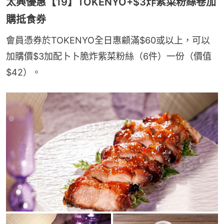
太興優惠【19】TOKENYO+$3炸紫菜粉絲卷加
購抵食券
會員憑券於TOKENYO全日惠顧滿$60或以上，可以
加購價$3加配卜卜脆炸紫菜粉絲（6件）一份（價值
$42）。