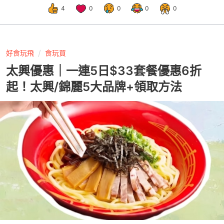
4
0
0
0
0
好食玩飛
食玩買
太興優惠｜一連5日$33套餐優惠6折
起！太興/錦麗5大品牌+領取方法