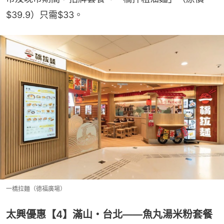
$39.9）只需$33。
一橋拉麵（德福廣場）
太興優惠【4】滿山・台北——魚丸湯米粉套餐