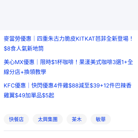
麥當勞優惠｜四重朱古力脆皮KITKAT芭菲全新登場！
$8食人氣新地筒
美心MX優惠｜限時$1杯咖啡！果漾美式咖啡3選1+全
線分店+換領教學
KFC優惠｜快閃優惠4件雞$88減至$39+12件巴辣香
雞翼$49加單品$5起
快餐店
太興集團
茶木
敏華