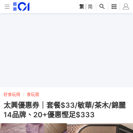
繁
|
简
好食玩飛
食玩買
太興優惠券｜套餐$33/敏華/茶木/錦麗
14品牌、20+優惠慳足$333