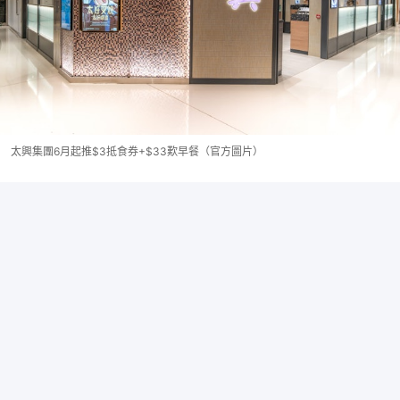
太興集團6月起推$3抵食券+$33歎早餐（官方圖片）