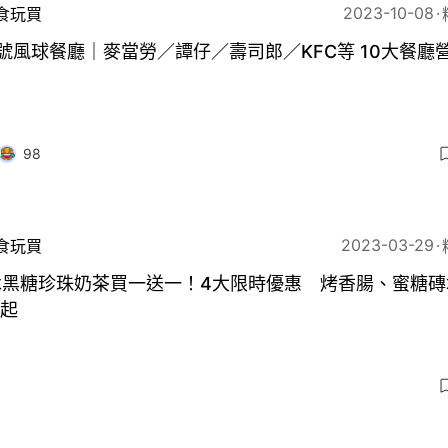
2023-10-08
食玩買
號風球餐廳｜麥當勞／譚仔／壽司郎／KFC等 10大餐廳
98
2023-03-29
食玩買
木黑糖珍珠奶茶買一送一！4大限時優惠 烤香腸、蜜糖磚
8起