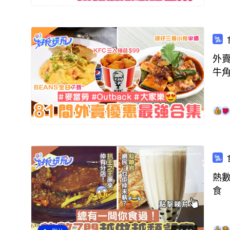
外賣
牛角
熱
食