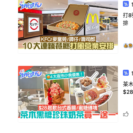
打8
排
茶
$2