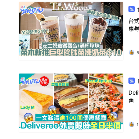
台式
惠
De
角
1