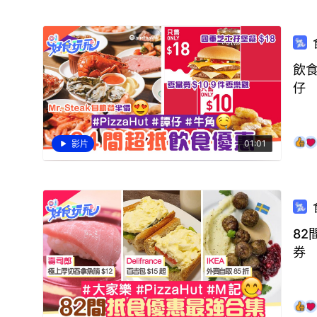
飲食
仔
01:01
影片
82
券