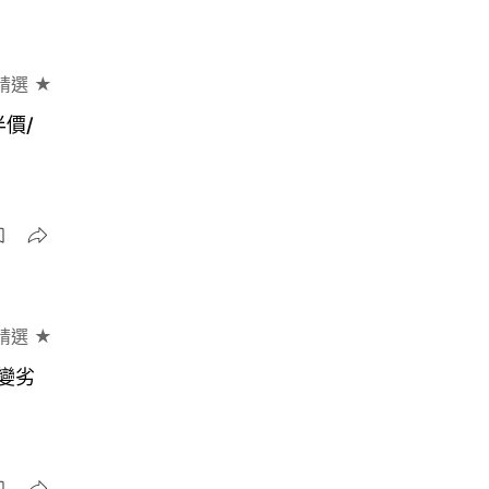
精選 ★
半價/
精選 ★
變劣