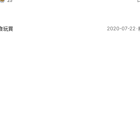
25
2020-07-22
食玩買
優惠48間最強合集 麥當勞/KFC/HABITU 43折/稻香7
折
9
2020-04-24
食玩買
食優惠｜6款買一送一著數 東海堂沙冰、茶木鹽酥雞餐全