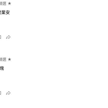
精選 ★
營業安
精選 ★
塊