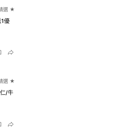
精選 ★
1優
精選 ★
仁/牛