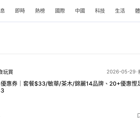
息
即時
熱榜
國際
中國
科技
生活
體
2026-05-29
食玩買
優惠券｜套餐$33/敏華/茶木/錦麗14品牌、20+優惠慳
33
4