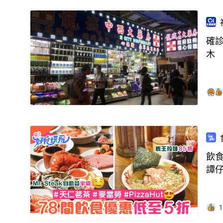
確
木
飲食
譚
1