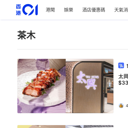
港聞
娛樂
酒店優惠碼
天氣消
茶木
太興
$3