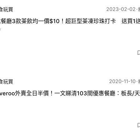
2023-02-02
食玩買
餐廳3款茶飲均一價$10！超巨型茶凍珍珠打卡 送買1送
券
5
2020-11-10
食玩買
liveroo外賣全日半價！一文睇清103間優惠餐廳：板長/天