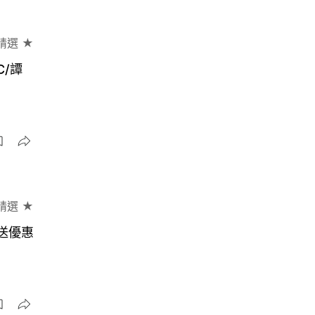
精選 ★
C/譚
精選 ★
樂送優惠