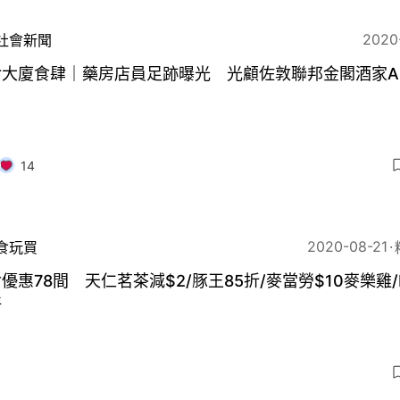
2020
社會新聞
診大廈食肆｜藥房店員足跡曝光 光顧佐敦聯邦金閣酒家A
14
2020-08-21
食玩買
優惠78間 天仁茗茶減$2/豚王85折/麥當勞$10麥樂雞/K
仔