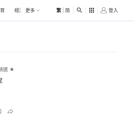
育
經濟
更多
01深圳
繁
觀點
|
简
健康
好食玩飛
登入
女
精選 ★
足