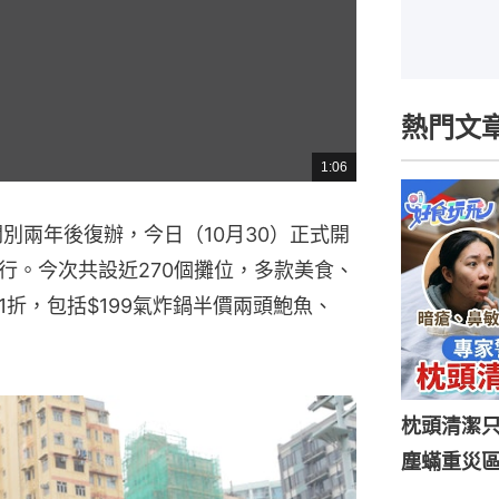
熱門文
1:06
總
共
時
間
闊別兩年後復辦，今日（10月30）正式開
行。今次共設近270個攤位，多款美食、
折，包括$199氣炸鍋半價兩頭鮑魚、
枕頭清潔
塵蟎重災區