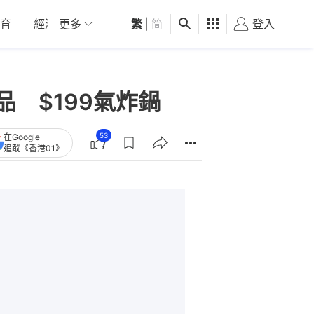
育
經濟
更多
01深圳
繁
觀點
|
简
健康
好食玩飛
登入
女
品 $199氣炸鍋
53
在Google
追蹤《香港01》