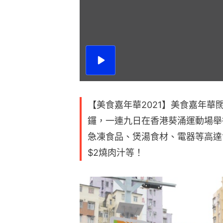
播
放
影
片
【美食嘉年華2021】美食嘉年華
鑼，一連九日在香港葵涌運動場舉
急凍食品、煲湯食材、電器等高達1
$2燒肉汁等！