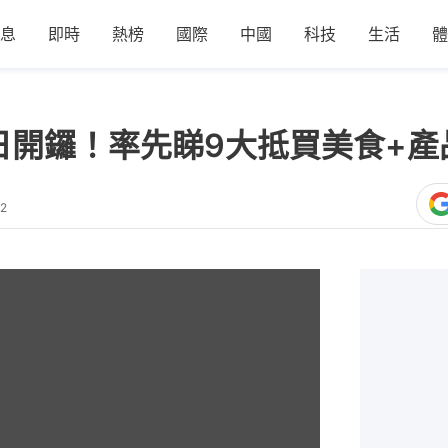
息
即時
熱榜
國際
中國
科技
生活
體
日開鑼！率先睇9大抵買美食+產
42