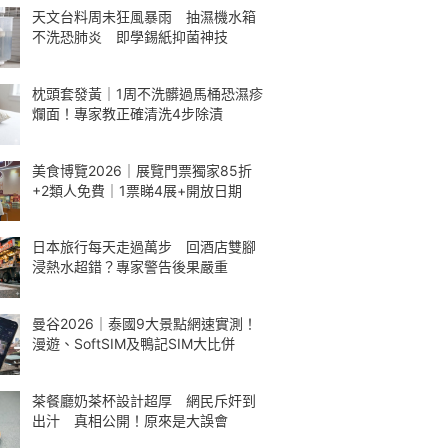
天文台料周未狂風暴雨 抽濕機水箱
不洗恐肺炎 即學錫紙抑菌神技
枕頭套發黃｜1周不洗髒過馬桶恐濕疹
爛面！專家教正確清洗4步除漬
美食博覽2026｜展覽門票獨家85折
+2類人免費｜1票睇4展+開放日期
日本旅行每天走過萬步 回酒店雙腳
浸熱水超錯？專家警告後果嚴重
曼谷2026｜泰國9大景點網速實測！
漫遊、SoftSIM及鴨記SIM大比併
茶餐廳奶茶杯設計超厚 網民斥奸到
出汁 真相公開！原來是大誤會