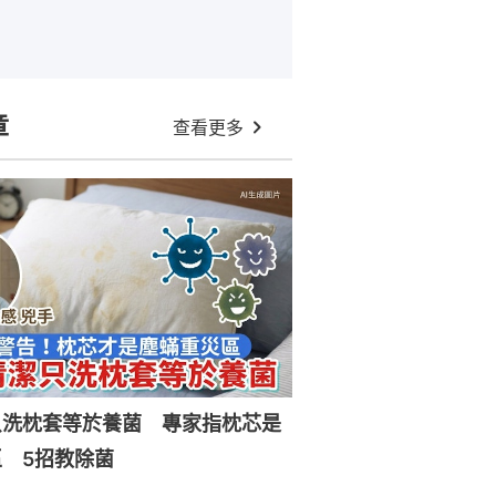
章
查看更多
只洗枕套等於養菌 專家指枕芯是
 5招教除菌