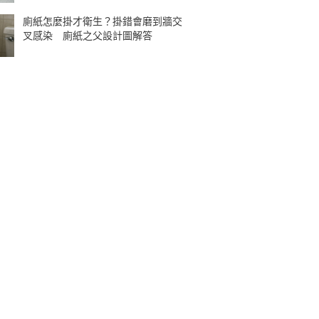
廁紙怎麼掛才衛生？掛錯會磨到牆交
叉感染 廁紙之父設計圖解答