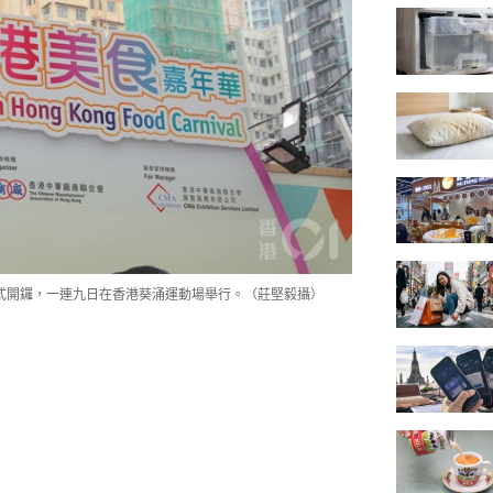
正式開鑼，一連九日在香港葵涌運動場舉行。（莊堅毅攝）