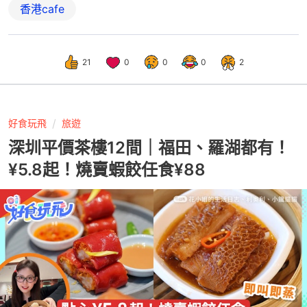
香港cafe
21
0
0
0
2
好食玩飛
旅遊
深圳平價茶樓12間｜福田、羅湖都有！
¥5.8起！燒賣蝦餃任食¥88