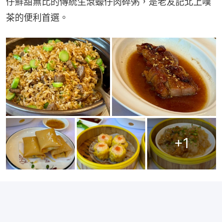
仔鮮甜無比的傳統生滾蠔仔肉碎粥，是老友記北上嘆
茶的便利首選。
+
1