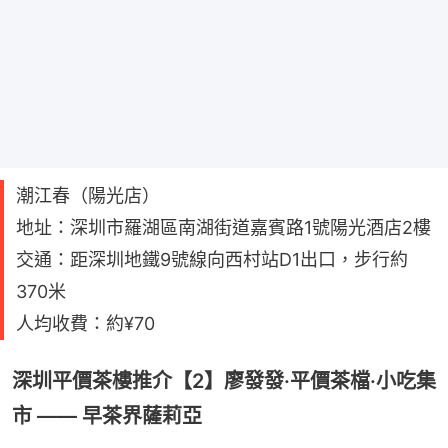
潮江春（陽光店）
地址：深圳市羅湖區南湖街道嘉賓路1號陽光酒店2樓
交通：距深圳地鐵9號線向西村站D1出口，步行約
370米
人均收費：約¥70
深圳平價茶樓推介【2】廖發發·平價茶檔·小吃集
市 —— 早茶界薩莉亞