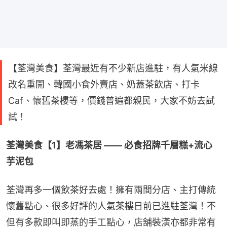
【荃灣美食】荃灣最近有不少新店進駐，有人氣米線
改名重開、韓國小食外賣店、奶蓋茶飲店、打卡
Caf、懷舊茶樓等，價錢普遍都親民，大家不妨去試
試！
荃灣美食【1】老馮茶居 —— 必食招牌千層糕+流心
芋泥包
荃灣再多一個飲茶好去處！擁有兩間分店、主打傳統
懷舊點心、很多好評的人氣茶樓日前已進駐荃灣！不
但有多款即叫即蒸的手工點心，店舖裝潢亦都非常有