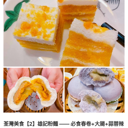
荃灣美食【2】雄記粉麵 —— 必食春卷+大腸+蒜蓉辣