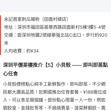
永記首家刺瓜腸粉（田面村總店）
地址：深圳市福田區振華西路田面新村5棟1樓5-4號
交通：距深圳地鐵2號線華強北站C出口，步行約920
米
人均收費：約¥34
深圳平價茶樓推介【5】小貝殼 —— 即叫即蒸點
心任食
小貝殼標榜點心純手工新鮮製作、即叫即蒸，不少網
民都大讚高品質！近期還推出任食套餐，¥188兩位成
人，可以食足兩個鐘。部份點心限量一人一份，例如
蝦餃皇、金錢肚等等，不過燒賣皇、菠菜鮮蝦餃、鳳