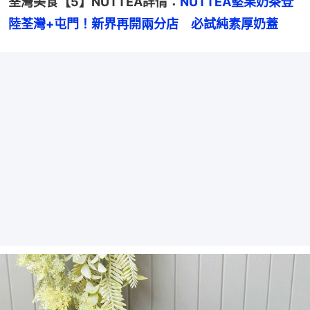
荃灣美食【5】NUTTEA詳情：
NUTTEA堅果奶茶登
陸荃灣+屯門！新界再開兩分店　必試純素厚奶蓋