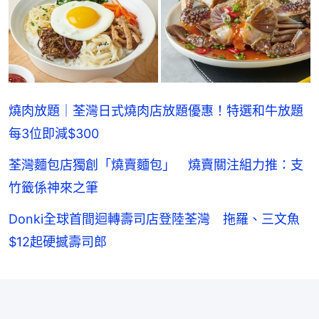
燒肉放題｜荃灣日式燒肉店放題優惠！特選和牛放題
每3位即減$300
荃灣麵包店獨創「燒賣麵包」 燒賣關注組力推：支
竹籤係神來之筆
Donki全球首間迴轉壽司店登陸荃灣 拖羅、三文魚
$12起硬撼壽司郎