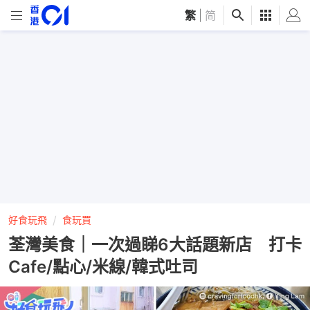
繁
|
简
好食玩飛
食玩買
荃灣美食｜一次過睇6大話題新店 打卡
Cafe/點心/米線/韓式吐司