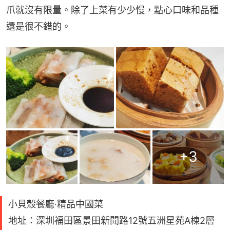
爪就沒有限量。除了上菜有少少慢，點心口味和品種
還是很不錯的。
+
3
小貝殼餐廳‧精品中國菜
地址：深圳福田區景田新聞路12號五洲星苑A棟2層