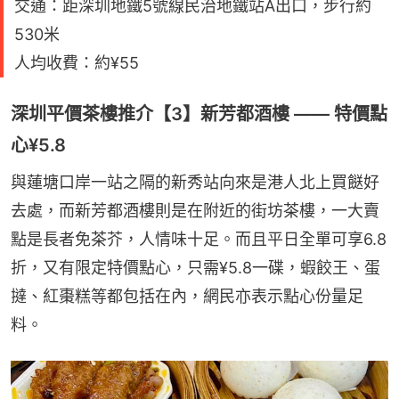
交通：距深圳地鐵5號線民治地鐵站A出口，步行約
530米
人均收費：約¥55
深圳平價茶樓推介【3】新芳都酒樓 —— 特價點
心¥5.8
與蓮塘口岸一站之隔的新秀站向來是港人北上買餸好
去處，而新芳都酒樓則是在附近的街坊茶樓，一大賣
點是長者免茶芥，人情味十足。而且平日全單可享6.8
折，又有限定特價點心，只需¥5.8一碟，蝦餃王、蛋
撻、紅棗糕等都包括在內，網民亦表示點心份量足
料。