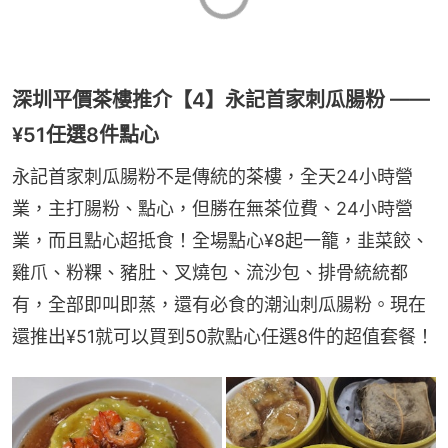
深圳平價茶樓推介【4】永記首家刺瓜腸粉 ——
¥51任選8件點心
永記首家刺瓜腸粉不是傳統的茶樓，全天24小時營
業，主打腸粉、點心，但勝在無茶位費、24小時營
業，而且點心超抵食！全場點心¥8起一籠，韭菜餃、
雞爪、粉粿、豬肚、叉燒包、流沙包、排骨統統都
有，全部即叫即蒸，還有必食的潮汕刺瓜腸粉。現在
還推出¥51就可以買到50款點心任選8件的超值套餐！