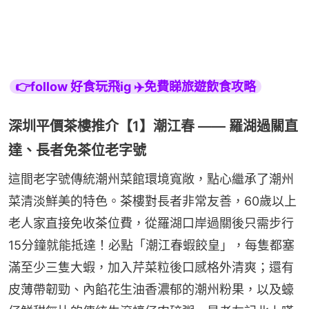
👉follow 好食玩飛ig ✈️免費睇旅遊飲食攻略
深圳平價茶樓推介【1】潮江春 —— 羅湖過關直
達、長者免茶位老字號
這間老字號傳統潮州菜館環境寬敞，點心繼承了潮州
菜清淡鮮美的特色。茶樓對長者非常友善，60歲以上
老人家直接免收茶位費，從羅湖口岸過關後只需步行
15分鐘就能抵達！必點「潮江春蝦餃皇」，每隻都塞
滿至少三隻大蝦，加入芹菜粒後口感格外清爽；還有
皮薄帶韌勁、內餡花生油香濃郁的潮州粉果，以及蠔