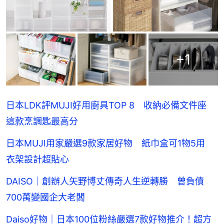
+
1
日本LDK評MUJI好用廚具TOP 8 收納必備文件座
這款烹調匙最高分
日本MUJI用家嚴選9款家居好物 紙巾盒可1物5用
衣架設計超貼心
DAISO｜創辦人矢野博丈傳奇人生逆轉勝 曾負債
700萬變國企大老闆
Daiso好物｜日本100位粉絲嚴選7款好物推介！超方