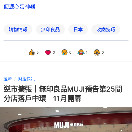
便溏心蛋神器
購物情報
無印良品
日本
收納技巧
5
0
0
1
0
經濟
財經快訊
逆市擴張｜無印良品MUJI預告第25間
分店落戶中環 11月開幕