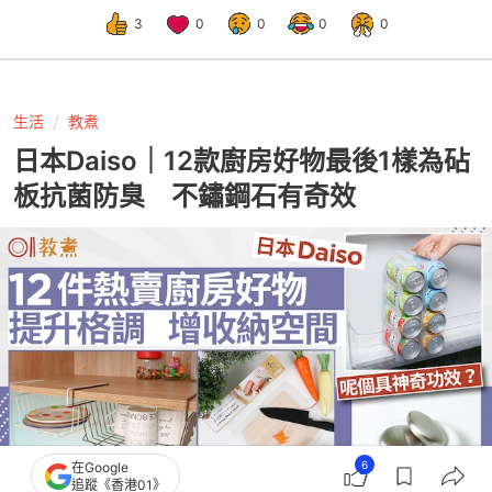
3
0
0
0
0
生活
教煮
日本Daiso｜12款廚房好物最後1樣為砧
板抗菌防臭 不鏽鋼石有奇效
6
在Google
追蹤《香港01》