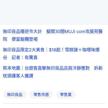
無印良品曝逆市大計 擬開30間MUJI com攻屋苑醫
院 便當飯糰登場
無印良品限定2大美食｜$18起！雪糕撻＋咖哩味爆
谷 記者：有驚喜
熊本地震｜台遊客直擊無印良品店員冷靜應對 拆新
枕頭護客人獲讚
無印良品
零售市道
零售業