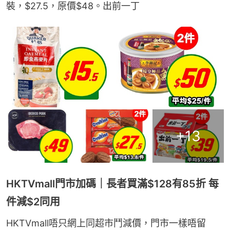
裝，$27.5，原價$48。出前一丁
+
13
HKTVmall門市加碼｜長者買滿$128有85折 每
件減$2同用
HKTVmall唔只網上同超市鬥減價，門市一樣唔留