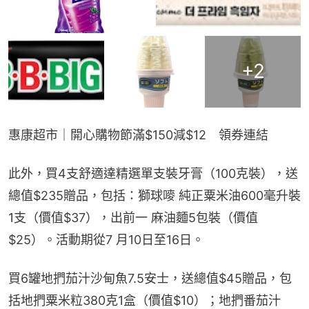
+
2
惠康超市｜開心購物節滿$150減$12　領券連結
此外，買4支舒適達精選單支裝牙膏（100克裝），送
總值$235贈品，包括：獅球嘜 純正粟米油600毫升裝
1支（價值$37），出前一 麻油麵5包裝（價值
$25）。活動期從7 月10日至16日。
買6罐地捫茄汁沙甸魚7.5安士，送總值$45贈品，包
括地捫粟米粒380克1盒（價值$10）；地捫番茄汁