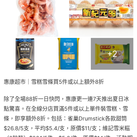
+
2
惠康超市｜雪糕雪條買5件或以上額外8折
除了全場88折一日快閃，惠康更一連7天推出夏日冰
點驚喜。在全線分店買滿5件或以上單件裝雪糕、雪
條，即享額外8折。包括：雀巢Drumstick各款甜筒
$26.8/5支，平均$5.4/支，原價$11/支；維記雪米糍