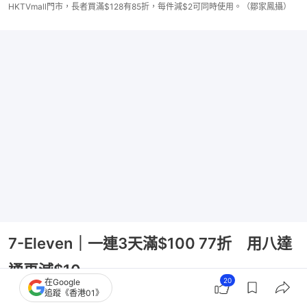
HKTVmall門市，長者買滿$128有85折，每件減$2可同時使用。（鄒家鳳攝）
7-Eleven｜一連3天滿$100 77折 用八達
通再減$10
20
在Google
追蹤《香港01》
7-Eleven推出「711大折日」，優惠期在7月10日早上