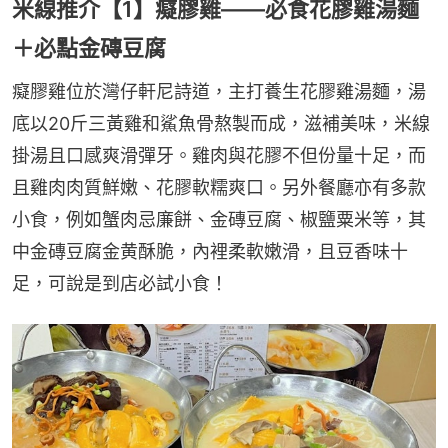
米線推介【1】癡膠雞——必食花膠雞湯麵
＋必點金磚豆腐
癡膠雞位於灣仔軒尼詩道，主打養生花膠雞湯麵，湯
底以20斤三黃雞和鯊魚骨熬製而成，滋補美味，米線
掛湯且口感爽滑彈牙。雞肉與花膠不但份量十足，而
且雞肉肉質鮮嫩、花膠軟糯爽口。另外餐廳亦有多款
小食，例如蟹肉忌廉餅、金磚豆腐、椒鹽粟米等，其
中金磚豆腐金黄酥脆，內裡柔軟嫩滑，且豆香味十
足，可說是到店必試小食！