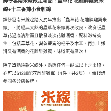
譚仔雲南米線限定新品！蟲草花‧花雕醉雞翼米
線+十三香辣小食雜錦
譚仔雲南米線趁踏入虎年推出「蟲草花‧花雕醉雞翼米
線」，將經典大熱的蟲草花米線再次改良，改良版蟲
草花湯底清甜而且散發淡淡花雕酒香，配料滋補養
生，包括蟲草花、營養豐富的杞子及木耳，再加上嫩
滑又有酒香的花雕醉雞翼，味道更有層次！
除了單點這款米線外，點選任何一餸或以上之米線，
亦可以$12加配花雕醉雞翼（4件，共2隻），價錢請
參閱各分店餐牌。