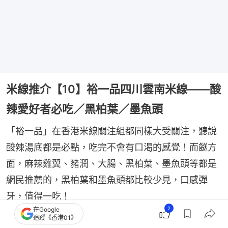
米線推介【10】裕一品四川雲南米線——酸
辣愛好者必吃／黑柏葉／墨魚頭
「裕一品」在香港米線關注組都同樣大受關注，聽說
酸辣湯底都是必點，吃完不會有口渇的感覺！而餸方
面，麻辣雞翼、豬潤、大腸、黑柏葉、墨魚頭等都是
網民推薦的，黑柏葉和墨魚頭都比較少見，口感彈
牙，值得一吃！
2
在Google
追蹤《香港01》