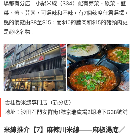
場都有分店！小鍋米線（$34）配有芽菜、酸菜、韮
菜、葱、芫茜，可選辣和不辣，有7個辣度任君選擇，
餸的價錢由$8至$15，而$10的腩肉和$15的豬頸肉更
是必吃名物！
雲桂香米線專門店（新分店）
地址：沙田石門安群街1號京瑞廣場2期地下G38號舖
米線推介【7】麻辣川米線——麻椒湯底／