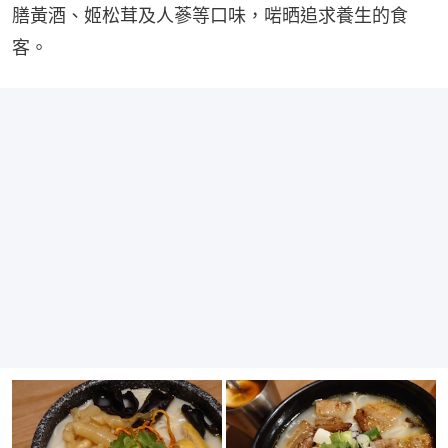
膳黃酒、姬松茸及人蔘等口味，啱晒追求養生的食
客。