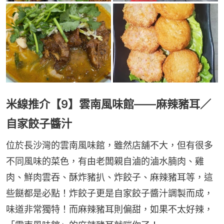
米線推介【9】雲南風味館——麻辣豬耳／
自家餃子醬汁
位於長沙灣的雲南風味館，雖然店舖不大，但有很多
不同風味的菜色，有由老闆親自滷的滷水腩肉、雞
肉、鮮肉雲吞、酥炸豬扒、炸餃子、麻辣豬耳等，這
些餸都是必點！炸餃子更是自家餃子醬汁調製而成，
味道非常獨特！而麻辣豬耳則偏甜，如果不太好辣，