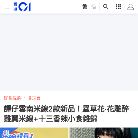
繁
|
简
好食玩飛
食玩買
譚仔雲南米線2款新品！蟲草花‧花雕醉
雞翼米線+十三香辣小食雜錦