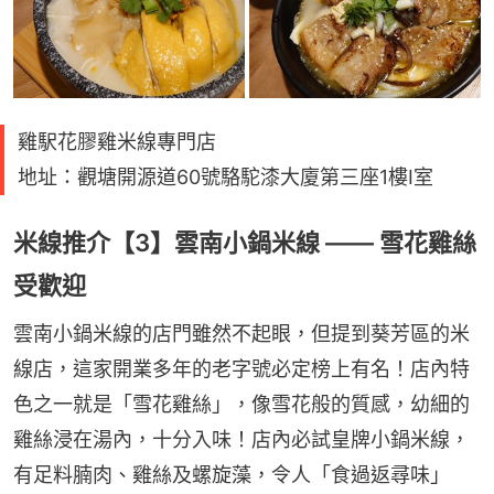
雞駅花膠雞米線專門店
地址：觀塘開源道60號駱駝漆大廈第三座1樓I室
米線推介【3】雲南小鍋米線 —— 雪花雞絲
受歡迎
雲南小鍋米線的店門雖然不起眼，但提到葵芳區的米
線店，這家開業多年的老字號必定榜上有名！店內特
色之一就是「雪花雞絲」，像雪花般的質感，幼細的
雞絲浸在湯內，十分入味！店內必試皇牌小鍋米線，
有足料腩肉、雞絲及螺旋藻，令人「食過返尋味」