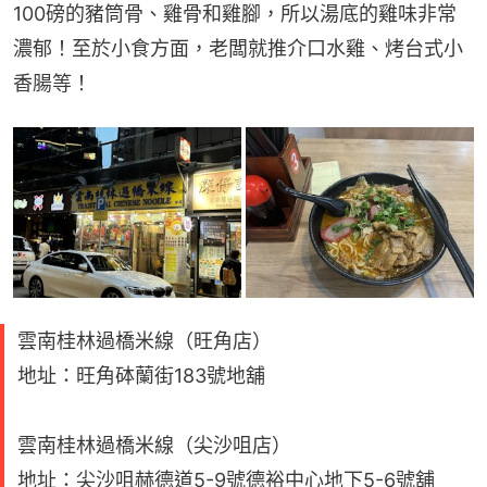
100磅的豬筒骨、雞骨和雞腳，所以湯底的雞味非常
濃郁！至於小食方面，老闆就推介口水雞、烤台式小
香腸等！
雲南桂林過橋米線（旺角店）
地址：旺角砵蘭街183號地舖
雲南桂林過橋米線（尖沙咀店）
地址：尖沙咀赫德道5-9號德裕中心地下5-6號舖