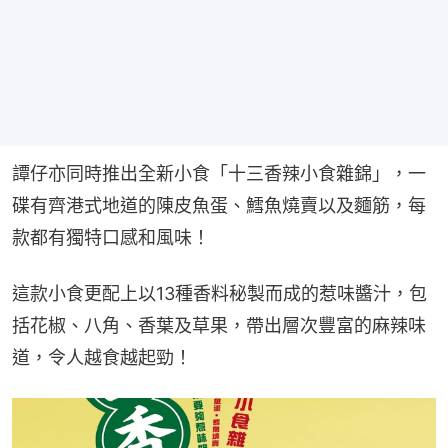
譚仔亦同時推出全新小食「十三香辣小食雜錦」，一
碟有齊港式地道的陳皮魚蛋、鱈魚燒賣以及麵筋，每
款都有獨特口感和風味！
這款小食更配上以13種香料秘製而成的惹味醬汁，包
括花椒、八角、香葉及草果，帶出層次豐富的麻辣味
道，令人越食越起勁！