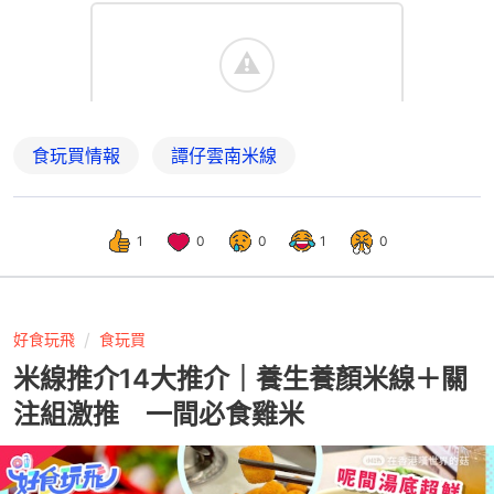
食玩買情報
譚仔雲南米線
1
0
0
1
0
好食玩飛
食玩買
米線推介14大推介｜養生養顏米線＋關
注組激推 一間必食雞米