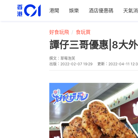
港聞
娛樂
酒店優惠碼
天氣消
好食玩飛
食玩買
譚仔三哥優惠|8大外
撰文：
草莓泡芙
出版：
2022-02-07 19:29
更新：
2022-04-11 12: