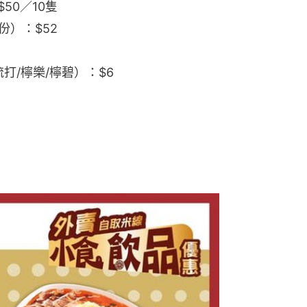
50／10隻
份）：$52
打/檸樂/檸碧）：$6