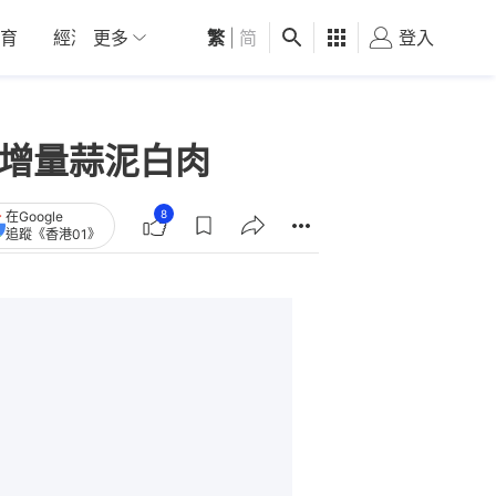
育
經濟
更多
01深圳
繁
觀點
|
简
健康
好食玩飛
登入
女
 增量蒜泥白肉
8
在Google
追蹤《香港01》