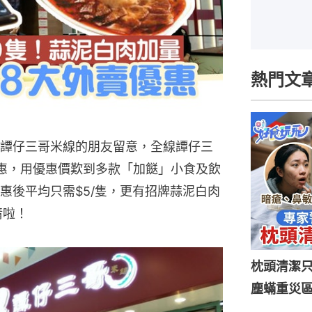
熱門文
譚仔三哥米線的朋友留意，全線譚仔三
惠，用優惠價歎到多款「加餸」小食及飲
惠後平均只需$5/隻，更有招牌蒜泥白肉
情啦！
枕頭清潔
塵蟎重災區