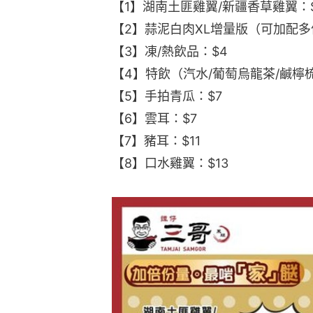
【1】湖南土匪雞翼/新疆香草雞翼：$
【2】蒜泥白肉XL增量版（可加配多
【3】凍/熱飲品：$4
【4】特飲（汽水/葡萄烏龍茶/鹹檸梳
【5】手拍青瓜：$7
【6】雲耳：$7
【7】豬耳：$11
【8】口水雞翼：$13