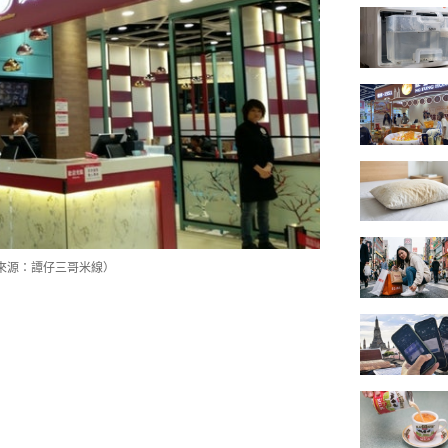
來源：譚仔三哥米線）