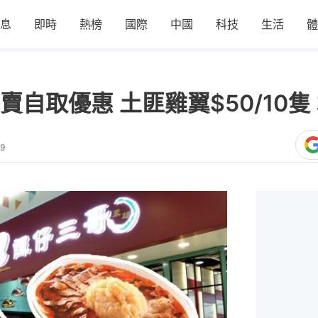
息
即時
熱榜
國際
中國
科技
生活
體
賣自取優惠 土匪雞翼$50/10隻
39