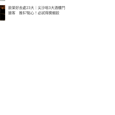
飲茶好去處23大｜尖沙咀3大酒樓鬥
搶客 推$7點心！必試得獎蝦餃