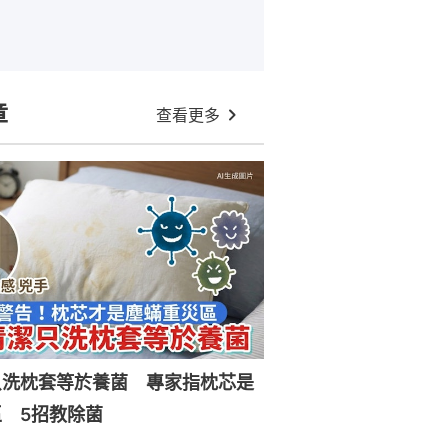
章
查看更多
只洗枕套等於養菌 專家指枕芯是
 5招教除菌