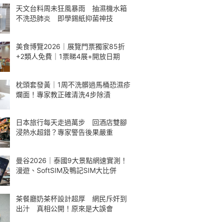
天文台料周未狂風暴雨 抽濕機水箱
不洗恐肺炎 即學錫紙抑菌神技
美食博覽2026｜展覽門票獨家85折
+2類人免費｜1票睇4展+開放日期
枕頭套發黃｜1周不洗髒過馬桶恐濕疹
爛面！專家教正確清洗4步除漬
日本旅行每天走過萬步 回酒店雙腳
浸熱水超錯？專家警告後果嚴重
曼谷2026｜泰國9大景點網速實測！
漫遊、SoftSIM及鴨記SIM大比併
茶餐廳奶茶杯設計超厚 網民斥奸到
出汁 真相公開！原來是大誤會