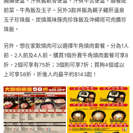
胸脯便當、汁煮豬軟骨便當、汁煮牛舌便當，隨餐配
前菜、牛角飯及玉子。另外3款丼飯為親子雞肝溫泉
玉子珍珠飯、炭燒風味豚肉珍珠飯及沖繩塔可肉醬珍
珠飯。
另外，想在家歎燒肉可以選擇牛角燒肉套餐，分為1人
前、2人前及4人前。購買1個外賣牛角燒肉套餐可享8
折，2個可享有75折；3個則可享7折；買夠4個或以
上可享58折，折後人均最平約$143起！