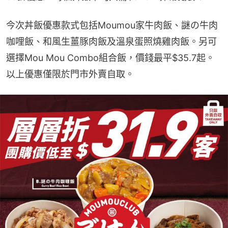
今次丼飯優惠款式包括Moumou家牛肉飯、謎の牛肉
咖哩飯、和風生薑豚肉飯及溫泉蛋照燒雞肉飯。另可
選擇Mou Mou Combo組合飯，價錢最平$35.7起。
以上優惠僅限於門市外賣自取。