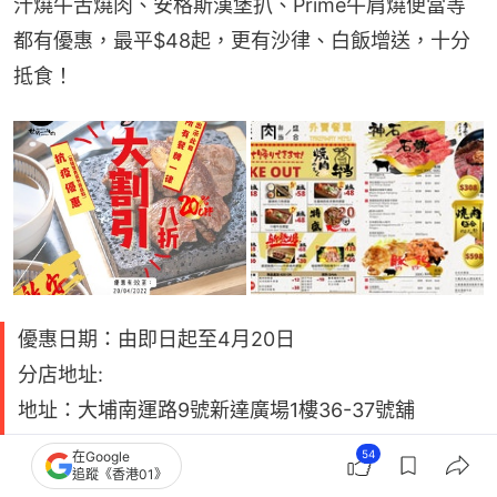
汁燒牛舌燒肉、安格斯漢堡扒、Prime牛肩燒便當等
都有優惠，最平$48起，更有沙律、白飯增送，十分
抵食！
優惠日期：由即日起至4月20日
分店地址:
地址：大埔南運路9號新達廣場1樓36-37號舖
地址： 油麻地碧街35號地舖
54
在Google
追蹤《香港01》
地址：荃灣大河道98號如心廣場商場二期2樓206號