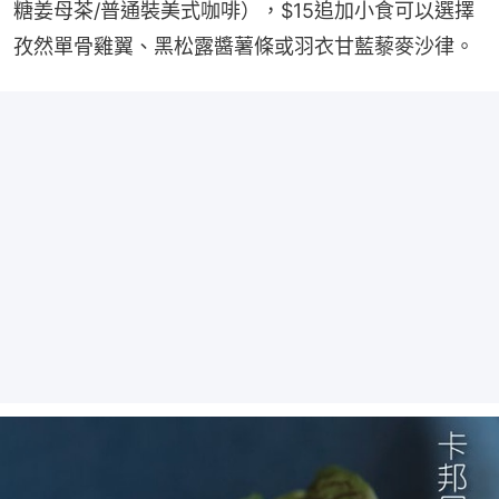
糖姜母茶/普通裝美式咖啡），$15追加小食可以選擇
孜然單骨雞翼、黑松露醬薯條或羽衣甘藍藜麥沙律。