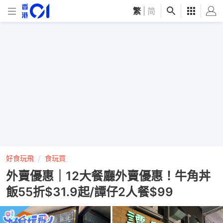
繁
|
简
好食玩飛
食玩買
外賣優惠｜12大餐廳外賣優惠！牛角丼
飯55折$31.9起/譚仔2人餐$99