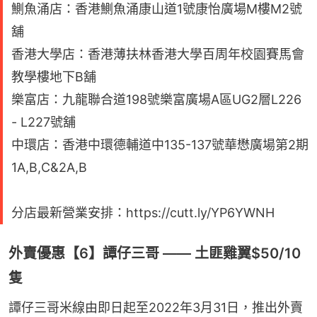
鰂魚涌店：香港鰂魚涌康山道1號康怡廣場M樓M2號
舖
香港大學店：香港薄扶林香港大學百周年校園賽馬會
教學樓地下B舖
樂富店：九龍聯合道198號樂富廣場A區UG2層L226
- L227號舖
中環店：香港中環德輔道中135-137號華懋廣場第2期
1A,B,C&2A,B
分店最新營業安排：https://cutt.ly/YP6YWNH
外賣優惠【6】譚仔三哥 —— 土匪雞翼$50/10
隻
譚仔三哥米線由即日起至2022年3月31日，推出外賣