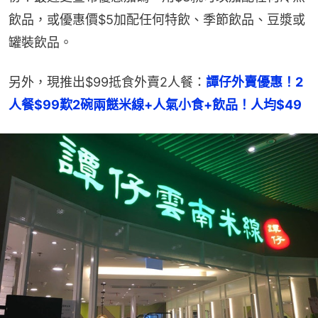
飲品，或優惠價$5加配任何特飲、季節飲品、豆漿或
罐裝飲品。
另外，現推出$99抵食外賣2人餐：
譚仔外賣優惠！2
人餐$99歎2碗兩餸米線+人氣小食+飲品！人均$49