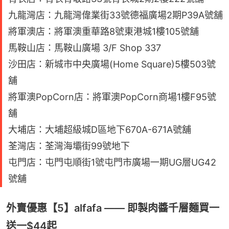
九龍灣店：九龍灣偉業街33號德福廣場2期P39A號舖
將軍澳店：將軍澳重華路8號東港城1樓105號舖
馬鞍山店：馬鞍山廣場 3/F Shop 337
沙田店：新城市中央廣場(Home Square)5樓503號
舖
將軍澳PopCorn店：將軍澳PopCorn商場1樓F95號
舖
大埔店：大埔超級城D區地下670A-671A號舖
荃灣店：荃灣海壩街99號地下
屯門店：屯門屯順街1號屯門市廣場一期UG層UG42
號舖
外賣優惠【5】alfafa —— 即製肉醬千層麵買一
送一$44起