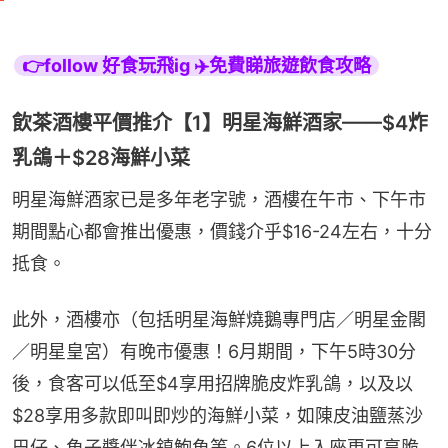
👉follow 好食玩飛ig ✈️免費睇旅遊飲食攻略
飲茶酒樓平價推介【1】明星海鮮酒家——$4炸
乳鴿＋$28海鮮小菜
明星海鮮酒家已是多年老字號，酒樓在午市、下午市
期間點心都會推出優惠，價錢介乎$16-24左右，十分
抵食。
此外，酒樓亦（包括明星海鮮燒鵝專門店／明星金閣
／明星皇宮）有晚市優惠！6月期間，下午5時30分
後，食客可以低至$4享用招牌脆皮炸乳鴿，以及以
$28享用多款即叫即炒的海鮮小菜，如陳皮油鹽蒸沙
巴仔、魚子醬伴冰鎮鮑魚等。6位以上入座更可享脆