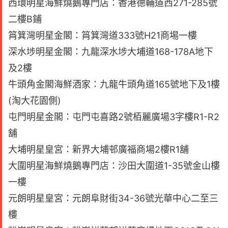
西環明星海鮮燒鵝專門店：香港德輔道西271-285號
二樓B鋪
筲箕灣明星金閣：筲箕灣道333號H21商埸一樓
深水埗明星金閣：九龍深水埗大埔道168-178A地下
及2樓
牛頭角金閣海鮮酒家：九龍牛頭角道165號地下及1樓
(淘大花園側)
屯門明星金閣：屯門屯喜路2號栢麗廣場3字樓R1-R2
舖
大埔明星皇宮：新界大埔邨廣福商場2樓R1舖
大圍明星海鮮燒鵝專門店：沙田大圍道1-35號金山樓
一樓
元朗明星皇宮：元朗阜財街34-36號光華中心二至三
樓