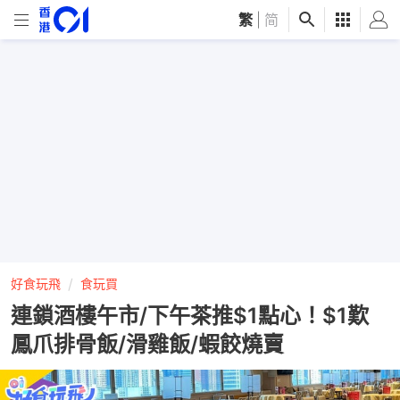
繁
|
简
好食玩飛
食玩買
連鎖酒樓午市/下午茶推$1點心！$1歎
鳳爪排骨飯/滑雞飯/蝦餃燒賣