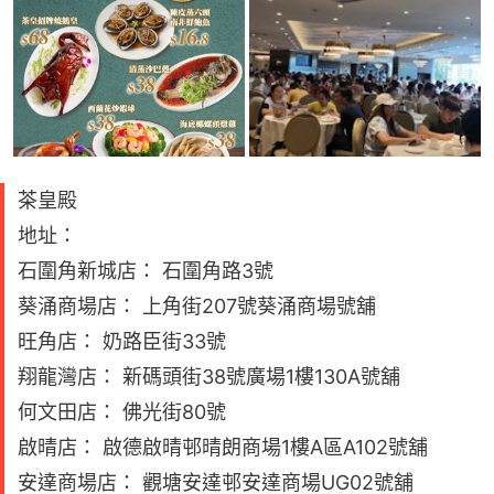
茶皇殿
地址：
石圍角新城店： 石圍角路3號
葵涌商場店： 上角街207號葵涌商場號舖
旺角店： 奶路臣街33號
翔龍灣店： 新碼頭街38號廣場1樓130A號舖
何文田店： 佛光街80號
啟晴店： 啟德啟晴邨晴朗商場1樓A區A102號舖
安達商場店： 觀塘安達邨安達商場UG02號舖