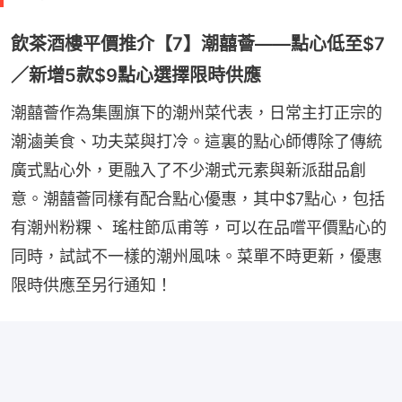
飲茶酒樓平價推介【7】潮囍薈——點心低至$7
／新增5款$9點心選擇限時供應
潮囍薈作為集團旗下的潮州菜代表，日常主打正宗的
潮滷美食、功夫菜與打冷。這裏的點心師傅除了傳統
廣式點心外，更融入了不少潮式元素與新派甜品創
意。潮囍薈同樣有配合點心優惠，其中$7點心，包括
有潮州粉粿、 瑤柱節瓜甫等，可以在品嚐平價點心的
同時，試試不一樣的潮州風味。菜單不時更新，優惠
限時供應至另行通知！