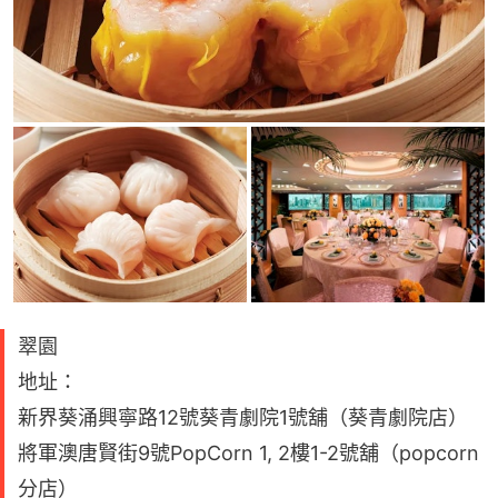
翠園
地址：
新界葵涌興寧路12號葵青劇院1號舖（葵青劇院店）
將軍澳唐賢街9號PopCorn 1, 2樓1-2號舖（popcorn
分店）