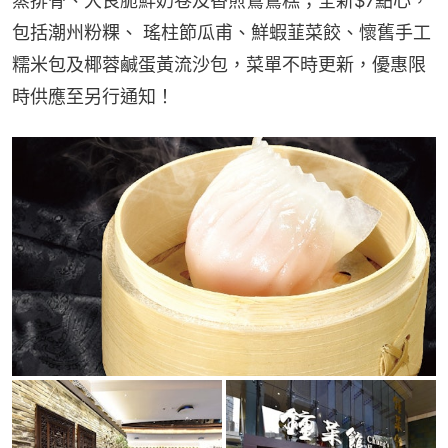
蒸排骨、大良脆鮮奶卷及香煎鴛鴦糕；全新$7點心，
包括潮州粉粿、 瑤柱節瓜甫、鮮蝦韮菜餃、懷舊手工
糯米包及椰蓉鹹蛋黃流沙包，菜單不時更新，優惠限
時供應至另行通知！