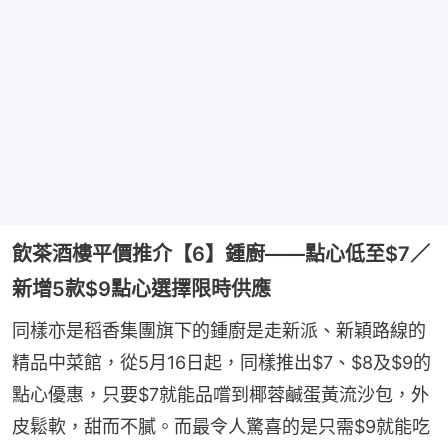
飲茶酒樓平價推介【6】鍾廚——點心低至$7／
新增5款$9點心選擇限時供應
同樣亦是稻香集團旗下的鍾廚是走新派、新穎路線的
精品中菜館，從5月16日起，同樣推出$7、$8及$9的
點心優惠，只要$7就能品嚐到椰蓉鹹蛋黃流沙包，外
皮鬆軟，甜而不膩。而最令人驚喜的是只需$9就能吃