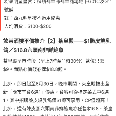
粉嶺明星皇宮：粉嶺祥華邨祥華商場地下G01C及G11
號舖
註：西九明星樓不適用優惠
人均消費：$100-$200
飲茶酒樓平價推介【2】茶皇殿——$1脆皮燒乳
鴿／$16.8六頭南非鮮鮑魚
茶皇殿早市時段（早上7時至11時30分）茶位只需
$9。而點心價錢亦僅$18.8起。
此外，即日起至6月30日，晚市期間，茶皇殿推出全
新「晚市堂食6選1」優惠，食客可從指定菜式中6選
1，其中招牌脆皮燒乳鴿僅$1即可享用，CP值超高！
此外，還有陳皮蒸六頭南非鮮鮑魚亦僅售$16.8、茶皇