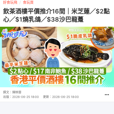
好食玩飛
食玩買
飲茶酒樓平價推介16間｜米芝蓮／$2點
心／$1燒乳鴿／$38沙巴龍躉
撰文：
陳映蓉
出版：
2026-06-25 18:00
更新：
2026-06-25 18:00