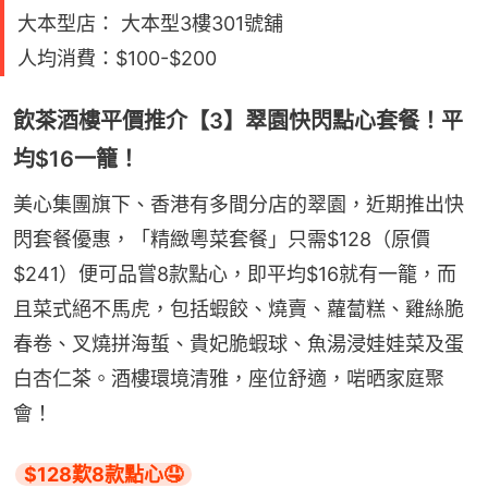
大本型店： 大本型3樓301號舖
人均消費：$100-$200
飲茶酒樓平價推介【3】翠園快閃點心套餐！平
均$16一籠！
美心集團旗下、香港有多間分店的翠園，近期推出快
閃套餐優惠，「精緻粵菜套餐」只需$128（原價
$241）便可品嘗8款點心，即平均$16就有一籠，而
且菜式絕不馬虎，包括蝦餃、燒賣、蘿蔔糕、雞絲脆
春卷、叉燒拼海蜇、貴妃脆蝦球、魚湯浸娃娃菜及蛋
白杏仁茶。酒樓環境清雅，座位舒適，啱晒家庭聚
會！
$128歎8款點心🤤