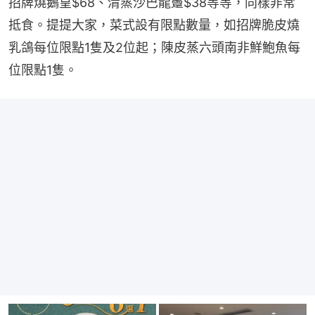
招牌燒鵝皇$68、清蒸沙巴龍躉$38等等，同樣非常
抵食。提提大家，菜式設有限點數量，如招牌脆皮燒
乳鴿每位限點1隻及2位起；陳皮蒸六頭南非鮮鮑魚每
位限點1隻。