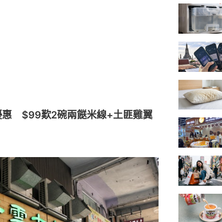
惠 $99歎2碗兩餸米線+土匪雞翼