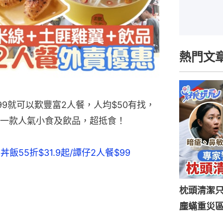
熱門文
9就可以歎豐富2人餐，人均$50有找，
一款人氣小食及飲品，超抵食！
55折$31.9起/譚仔2人餐$99
枕頭清潔
塵蟎重災區