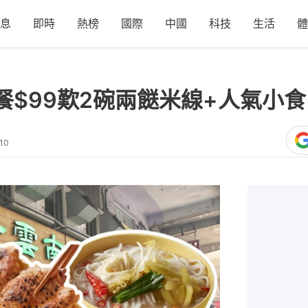
息
即時
熱榜
國際
中國
科技
生活
體
$99歎2碗兩餸米線+人氣小食
10