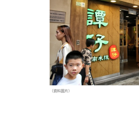
（資料圖片）
譚仔雲南米線一向都有推出多款譚仔
抵2人餐外賣優惠，大家以譚仔外賣優