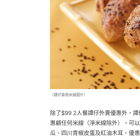
（譚仔雲南米線圖片）
除了$99 2人餐譚仔外賣優惠外，
惠顧任何米線（淨米線除外），可以
瓜、四川青椒皮蛋及紅油木耳，優惠價
用$15就可以加夠三份！