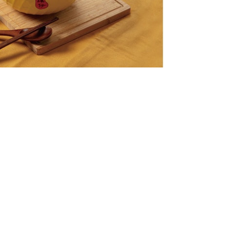
餸米線、細款土匪雞翼、2杯冷熱飲品或
底或補差價升級配餸，兩個人食超豐