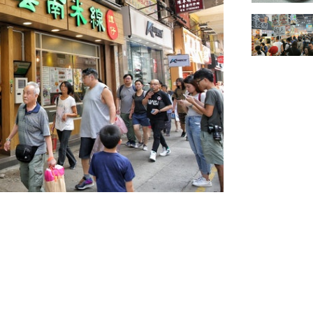
外賣優惠，最近宣布優惠加碼，新推超
惠價$99就可歎到外賣2人餐！