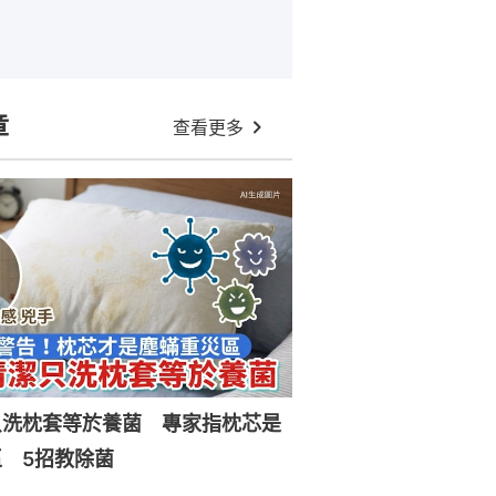
章
查看更多
只洗枕套等於養菌 專家指枕芯是
 5招教除菌