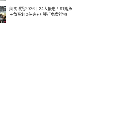
美食博覽2026｜24大優惠！$1鮑魚
＋魚蛋$10任夾+五豐行免費禮物