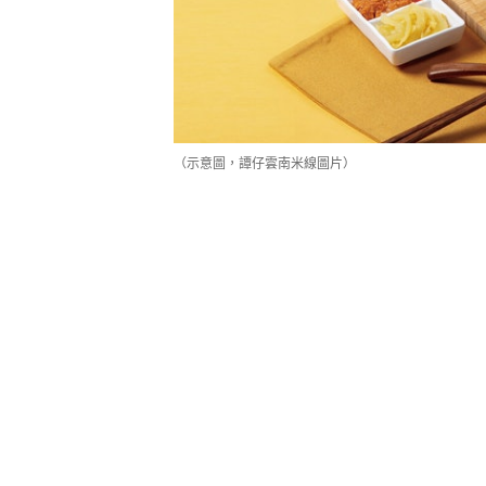
2人餐譚仔外賣優惠包括2碗自選兩
罐裝汽水，兩餸米線更可轉配其他湯