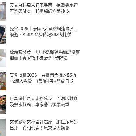
天文台料周未狂風暴雨 抽濕機水箱
不洗恐肺炎 即學錫紙抑菌神技
曼谷2026｜泰國9大景點網速實測！
漫遊、SoftSIM及鴨記SIM大比併
枕頭套發黃｜1周不洗髒過馬桶恐濕疹
爛面！專家教正確清洗4步除漬
美食博覽2026｜展覽門票獨家85折
+2類人免費｜1票睇4展+開放日期
日本旅行每天走過萬步 回酒店雙腳
浸熱水超錯？專家警告後果嚴重
茶餐廳奶茶杯設計超厚 網民斥奸到
出汁 真相公開！原來是大誤會