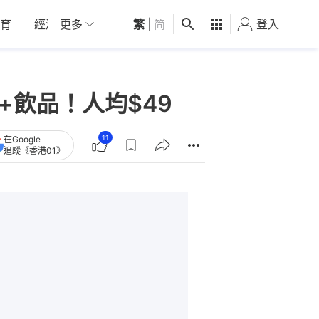
育
經濟
更多
01深圳
繁
觀點
|
简
健康
好食玩飛
登入
女
+飲品！人均$49
11
在Google
追蹤《香港01》