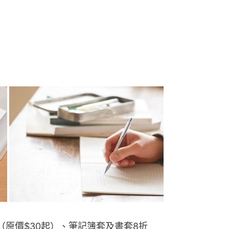
（原價$30起）、筆記簿套及書套8折