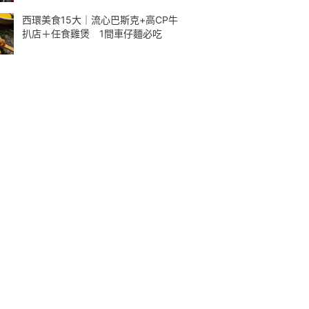
西環美食15大｜流心巴斯克+高CP牛
扒店＋任食雞煲 1間車仔麵必吃