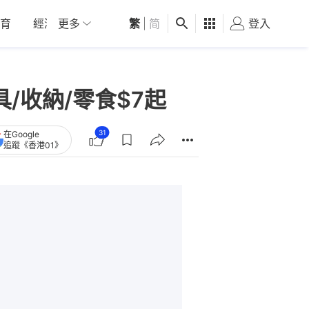
育
經濟
更多
01深圳
繁
觀點
|
简
健康
好食玩飛
登入
女
具/收納/零食$7起
31
在Google
追蹤《香港01》