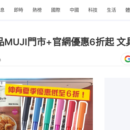
息
即時
熱榜
國際
中國
科技
生活
體
品MUJI門市+官網優惠6折起 文
3