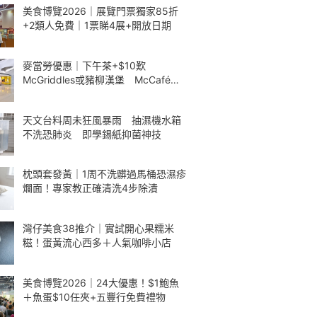
美食博覽2026｜展覽門票獨家85折
+2類人免費｜1票睇4展+開放日期
麥當勞優惠｜下午茶+$10歎
McGriddles或豬柳漢堡 McCafé包
餐減$5
天文台料周未狂風暴雨 抽濕機水箱
不洗恐肺炎 即學錫紙抑菌神技
枕頭套發黃｜1周不洗髒過馬桶恐濕疹
爛面！專家教正確清洗4步除漬
灣仔美食38推介｜實試開心果糯米
糍！蛋黃流心西多＋人氣咖啡小店
美食博覽2026｜24大優惠！$1鮑魚
＋魚蛋$10任夾+五豐行免費禮物