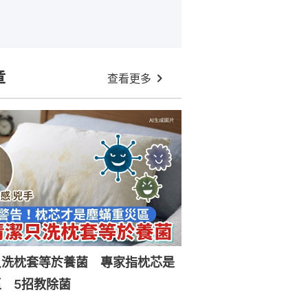
章
查看更多
只洗枕套等於養菌 專家指枕芯是
 5招教除菌