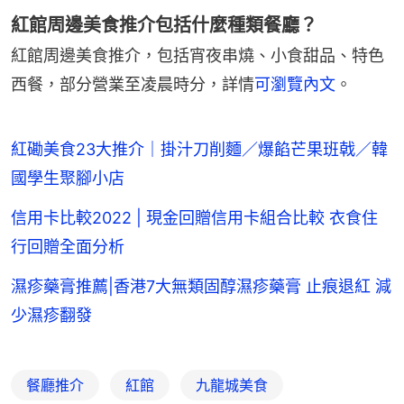
紅館周邊美食推介包括什麼種類餐廳？
紅館周邊美食推介，包括宵夜串燒、小食甜品、特色
西餐，部分營業至凌晨時分，詳情
可瀏覽內文
。
紅磡美食23大推介｜掛汁刀削麵／爆餡芒果班戟／韓
國學生聚腳小店
信用卡比較2022 | 現金回贈信用卡組合比較 衣食住
行回贈全面分析
濕疹藥膏推薦|香港7大無類固醇濕疹藥膏 止痕退紅 減
少濕疹翻發
餐廳推介
紅館
九龍城美食