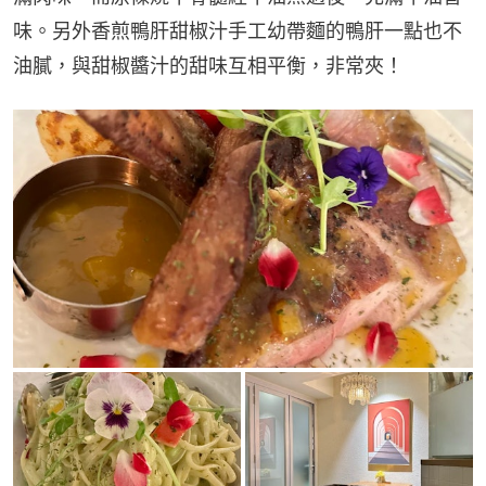
味。另外香煎鴨肝甜椒汁手工幼帶麵的鴨肝一點也不
油膩，與甜椒醬汁的甜味互相平衡，非常夾！