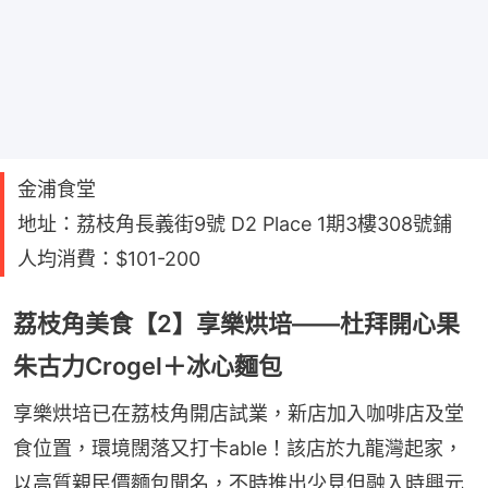
金浦食堂
地址：荔枝角長義街9號 D2 Place 1期3樓308號鋪
人均消費：$101-200
荔枝角美食【2】享樂烘培——杜拜開心果
朱古力Crogel＋冰心麵包
享樂烘培已在荔枝角開店試業，新店加入咖啡店及堂
食位置，環境闊落又打卡able！該店於九龍灣起家，
以高質親民價麵包聞名，不時推出少見但融入時興元