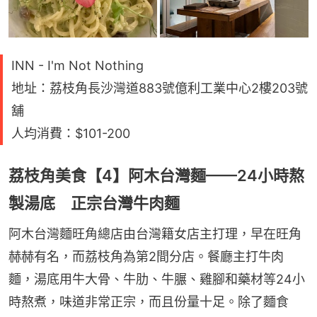
INN - I'm Not Nothing
地址：荔枝角長沙灣道883號億利工業中心2樓203號
舖
人均消費：$101-200
荔枝角美食【4】阿木台灣麵——24小時熬
製湯底 正宗台灣牛肉麵
阿木台灣麵旺角總店由台灣籍女店主打理，早在旺角
赫赫有名，而荔枝角為第2間分店。餐廳主打牛肉
麵，湯底用牛大骨、牛肋、牛𦟌、雞腳和藥材等24小
時熬煮，味道非常正宗，而且份量十足。除了麵食