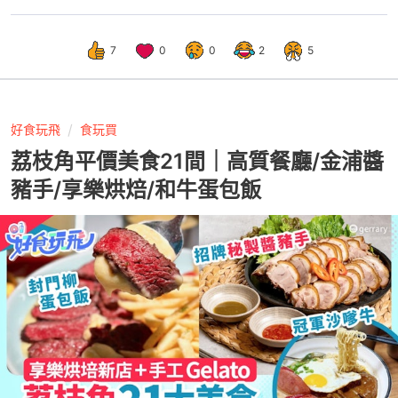
7
0
0
2
5
好食玩飛
食玩買
荔枝角平價美食21間｜高質餐廳/金浦醬
豬手/享樂烘焙/和牛蛋包飯