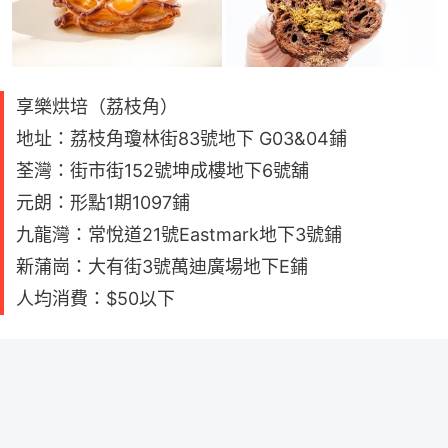
享樂烘培（荔枝角）
地址：荔枝角瓊林街83號地下 G03&04鋪
荃灣：街市街152號坤成樓地下6號舖
元朗：形點1期1097鋪
九龍灣：常悅道21號Eastmark地下3號鋪
新蒲崗：大有街3號萬迪廣場地下E鋪
人均消費：$50以下