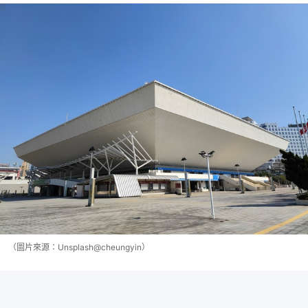
（圖片來源：Unsplash@cheungyin）