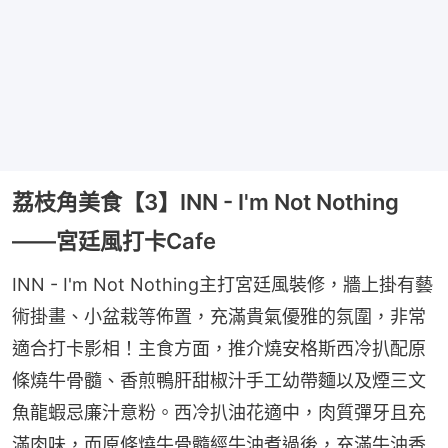
荔枝角美食【3】INN - I'm Not Nothing
——宮廷風打卡Cafe
INN - I'm Not Nothing主打宮廷風裝修，牆上掛有藝
術掛畫、小盆栽等佈置，充滿貴氣優雅的氛圍，非常
適合打卡影相！主食方面，推介燒安格斯西冷扒配原
條燒牛骨髓、香煎鴨肝甜椒汁手工幼帶麵以及煙三文
魚龍蝦忌廉汁意粉。西冷扒油花適中，肉質彈牙且充
滿肉味，而原條燒牛骨髓經牛油煮過後，充滿牛油香