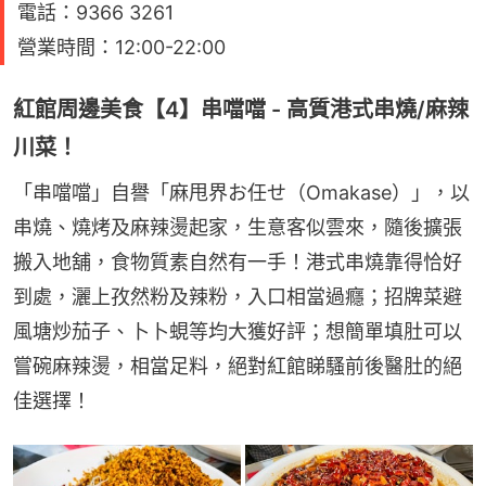
電話：9366 3261
營業時間：12:00-22:00
紅館周邊美食【4】串噹噹 - 高質港式串燒/麻辣
川菜！
「串噹噹」自譽「麻甩界お任せ（Omakase）」，以
串燒、燒烤及麻辣燙起家，生意客似雲來，隨後擴張
搬入地舖，食物質素自然有一手！港式串燒靠得恰好
到處，灑上孜然粉及辣粉，入口相當過癮；招牌菜避
風塘炒茄子、卜卜蜆等均大獲好評；想簡單填肚可以
嘗碗麻辣燙，相當足料，絕對紅館睇騷前後醫肚的絕
佳選擇！