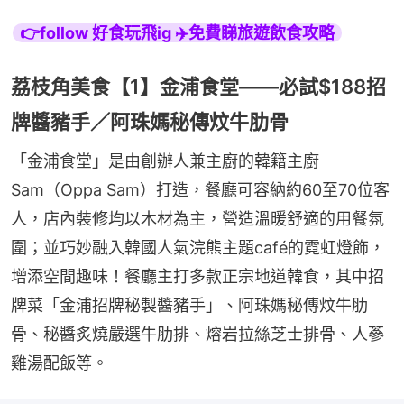
👉follow 好食玩飛ig ✈️免費睇旅遊飲食攻略
荔枝角美食【1】金浦食堂——必試$188招
牌醬豬手／阿珠媽秘傳炆牛肋骨
「金浦食堂」是由創辦人兼主廚的韓籍主廚
Sam（Oppa Sam）打造，餐廳可容納約60至70位客
人，店內裝修均以木材為主，營造溫暖舒適的用餐氛
圍；並巧妙融入韓國人氣浣熊主題café的霓虹燈飾，
增添空間趣味！餐廳主打多款正宗地道韓食，其中招
牌菜「金浦招牌秘製醬豬手」、阿珠媽秘傳炆牛肋
骨、秘醬炙燒嚴選牛肋排、熔岩拉絲芝士排骨、人蔘
雞湯配飯等。