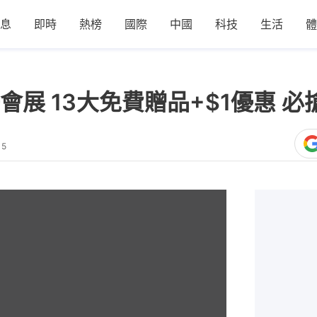
息
即時
熱榜
國際
中國
科技
生活
體
展 13大免費贈品+$1優惠 必
15