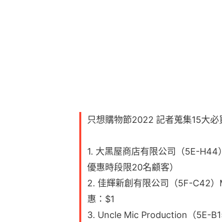
1. 大黑屋商店有限公司（5E-H4
優惠時段限20名顧客）
2. 佳輝新創有限公司（5F-C42）Ma
惠：$1
3. Uncle Mic Productio
$10加購
4. Uncle Mic Productio
以$1加購，每日限購50份
5. 晨光文具（5F-C19）塗改帶套裝
6. 健保（5F-B23）白因子消毒抗
7. 滿恩慧（5E-H40）海瑞貢丸 
8. 滿恩慧（5E-H40）台式和牛
9. 三和食品（5E-H11）即食海蜇（