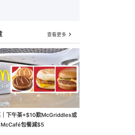
章
查看更多
下午茶+$10歎McGriddles或
cCafé包餐減$5