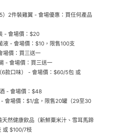
酒 - 會場價：$48
 - 會場價：$1/盒，限售20罐（29至30
E-C01）純天然健康飲品（新鮮粟米汁、雪耳馬蹄
或 $100/7枝
湯 - 會場價：$100/4包
Laager 南非茶 - 展會買一送一優惠：
豆茶 - 會場價：$260/3包
公布更多優惠詳情，其中包含13大免費贈
、扭蛋抽獎券等，難得入場絕對不可以