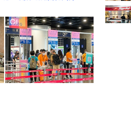
列快閃購物優惠或限量購物優惠，記者直擊
物節2022必留意15大優惠。其中不可錯
44）推出優惠，以$2購買300克白米乙
（攤位5E-B48）一連2日以$1搶購椒