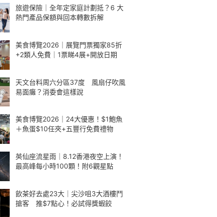
旅遊保險｜全年定家庭計劃抵？6 大
熱門產品保額與回本轉數拆解
美食博覽2026｜展覽門票獨家85折
+2類人免費｜1票睇4展+開放日期
天文台料周六分區37度 風扇仔吹風
易面癱？消委會這樣說
美食博覽2026｜24大優惠！$1鮑魚
＋魚蛋$10任夾+五豐行免費禮物
英仙座流星雨｜8.12香港夜空上演！
最高峰每小時100顆！附6觀星點
飲茶好去處23大｜尖沙咀3大酒樓鬥
搶客 推$7點心！必試得獎蝦餃