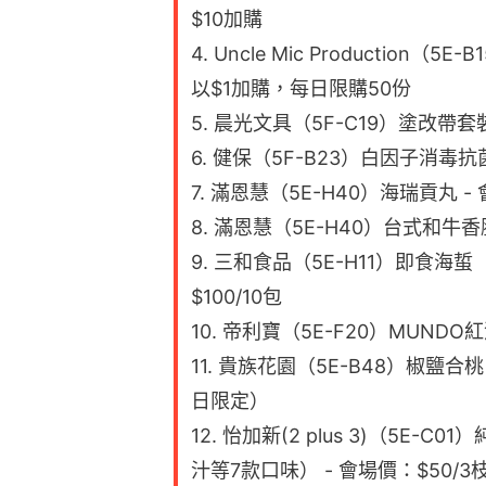
$100/10包
10. 帝利寶（5E-F20）MUNDO紅
11. 貴族花園（5E-B48）椒鹽合桃
日限定）
12. 怡加新(2 plus 3)（5
汁等7款口味） - 會場價：$50/3枝 
13. 鴻福堂（5E-B24）椰子紅棗雞
14. 華商顧問有限公司（5E-C09）
$27.5/件（原價$55/件）
15. 黑酢家（5E-C39）日本丹波黑
另外只想購物節2022亦於官方網站
品，包括兒童玩具體驗包、服裝飾品
錯過！