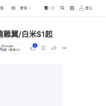
育
經濟
更多
01深圳
繁
觀點
|
简
健康
好食玩飛
登入
女
搶雞翼/白米$1起
12
在Google
追蹤《香港01》