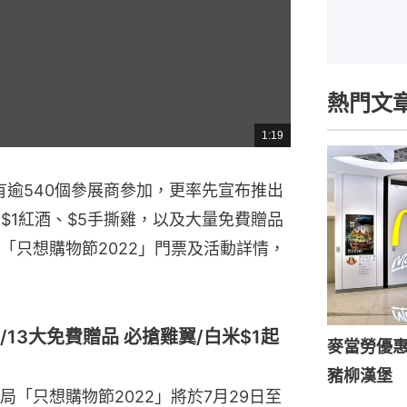
熱門文
1:19
總
共
時
間
有逾540個參展商參加，更率先宣布推出
$1紅酒、$5手撕雞，以及大量免費贈品
「只想購物節2022」門票及活動詳情，
/13大免費贈品 必搶雞翼/白米$1起
麥當勞優惠｜
豬柳漢堡 M
局「只想購物節2022」將於7月29日至