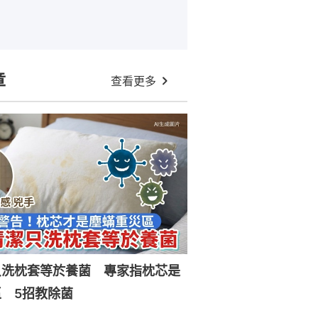
章
查看更多
只洗枕套等於養菌 專家指枕芯是
 5招教除菌