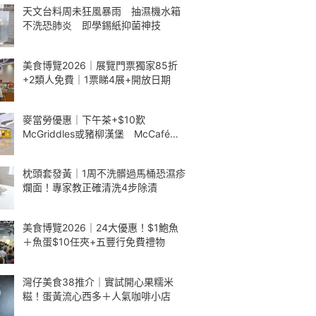
天文台料周未狂風暴雨 抽濕機水箱
不洗恐肺炎 即學錫紙抑菌神技
美食博覽2026｜展覽門票獨家85折
+2類人免費｜1票睇4展+開放日期
麥當勞優惠｜下午茶+$10歎
McGriddles或豬柳漢堡 McCafé包
餐減$5
枕頭套發黃｜1周不洗髒過馬桶恐濕疹
爛面！專家教正確清洗4步除漬
美食博覽2026｜24大優惠！$1鮑魚
＋魚蛋$10任夾+五豐行免費禮物
灣仔美食38推介｜實試開心果糯米
糍！蛋黃流心西多＋人氣咖啡小店