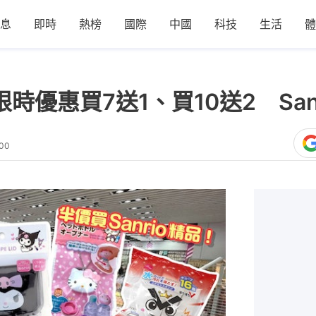
息
即時
熱榜
國際
中國
科技
生活
體
大限時優惠買7送1、買10送2 Sa
:00