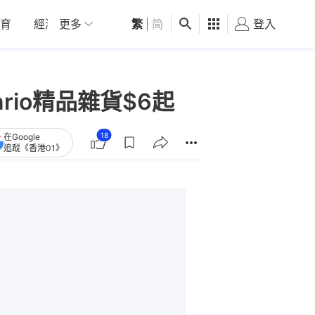
育
經濟
更多
01深圳
繁
觀點
|
简
健康
好食玩飛
登入
女
nrio精品雜貨$6起
18
在Google
追蹤《香港01》