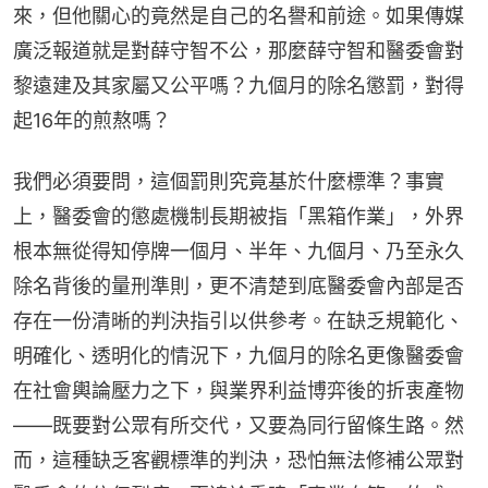
來，但他關心的竟然是自己的名譽和前途。如果傳媒
廣泛報道就是對薛守智不公，那麼薛守智和醫委會對
黎遠建及其家屬又公平嗎？九個月的除名懲罰，對得
起16年的煎熬嗎？
我們必須要問，這個罰則究竟基於什麼標準？事實
上，醫委會的懲處機制長期被指「黑箱作業」，外界
根本無從得知停牌一個月、半年、九個月、乃至永久
除名背後的量刑準則，更不清楚到底醫委會內部是否
存在一份清晰的判決指引以供參考。在缺乏規範化、
明確化、透明化的情況下，九個月的除名更像醫委會
在社會輿論壓力之下，與業界利益博弈後的折衷產物
——既要對公眾有所交代，又要為同行留條生路。然
而，這種缺乏客觀標準的判決，恐怕無法修補公眾對