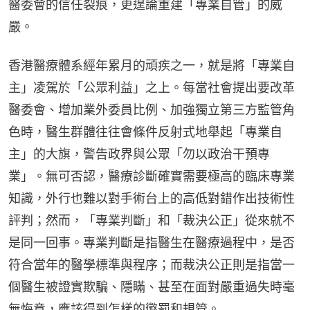
醫委會的信任裂痕，更遑論重建「專業自管」的威
嚴。
香港醫療體系經年累月的頑疾之一，就是將「專業自
主」凌駕於「公眾利益」之上。每當社會提出要改革
醫委會、增加業外委員比例、加強獨立第三方監管角
色時，醫生群體往往會條件反射式地舉起「專業自
主」的大旗，警告政界與公眾「勿以政治干預專
業」。無可否認，醫療診斷確實需要極高的臨床專業
知識，外行也難以對手術台上的高低對錯作出技術性
評判；然而，「專業判斷」和「裁決公正」從來就不
是同一回事。專業判斷是指醫生在醫療過程中，是否
符合當年的醫學標準與程序；而裁決公正則是指當一
個醫生被證實欺騙、隱瞞、甚至在面對嚴重過失時毫
無悔意，應該得到怎樣的懲罰和規管。