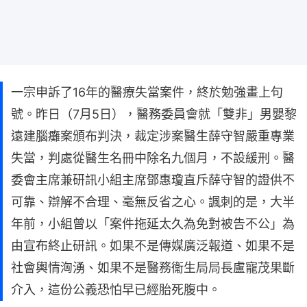
一宗申訴了16年的醫療失當案件，終於勉強畫上句
號。昨日（7月5日），醫務委員會就「雙非」男嬰黎
遠建腦癱案頒布判決，裁定涉案醫生薛守智嚴重專業
失當，判處從醫生名冊中除名九個月，不設緩刑。醫
委會主席兼研訊小組主席鄧惠瓊直斥薛守智的證供不
可靠、辯解不合理、毫無反省之心。諷刺的是，大半
年前，小組曾以「案件拖延太久為免對被告不公」為
由宣布終止研訊。如果不是傳媒廣泛報道、如果不是
社會輿情洶湧、如果不是醫務衞生局局長盧寵茂果斷
介入，這份公義恐怕早已經胎死腹中。