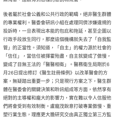
後者屬於社會公義和公共行政的範疇，絕非醫生群體
的專業權利。醫委會研訊小組在處理同儕涉嫌違規的
投訴時，一旦表現出本能的包庇和拖延，甚至企圖以
行政手段放生同行，那麼這個機構就失去了「自我監
管」的正當性。須知道，「自主」的權力源於社會的
「信任」，當信任被揮霍殆盡，自主就變成了傲慢，
變成了目無王法的「醫醫相衛」。醫務衞生局剛於6
月26日提出修訂《醫生註冊條例》以改革醫會的方
案，無疑踏出重要一步；只是現行方案之下，醫生群
體在醫委會的關鍵決策和聆訊組成等方面，依然享有
絕對的主導權和龐大的影響力，實在難以令人信服他
們將會受到有效制衡。盧寵茂銳意打破專業傲慢、重
塑行業生態，理應更大膽研究交由真正獨立第三方監