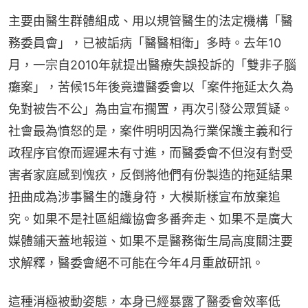
主要由醫生群體組成、用以規管醫生的法定機構「醫
務委員會」，已被詬病「醫醫相衛」多時。去年10
月，一宗自2010年就提出醫療失誤投訴的「雙非子腦
癱案」，苦候15年後竟遭醫委會以「案件拖延太久為
免對被告不公」為由宣布擱置，再次引發公眾質疑。
社會最為憤怒的是，案件明明因為行業保護主義和行
政程序官僚而遲遲未有寸進，而醫委會不但沒有對受
害者家庭感到愧疚，反倒將他們有份製造的拖延結果
扭曲成為涉事醫生的護身符，大模斯樣宣布放棄追
究。如果不是社區組織協會多番奔走、如果不是廣大
媒體鋪天蓋地報道、如果不是醫務衛生局高度關注要
求解釋，醫委會絕不可能在今年4月重啟研訊。
這種消極被動姿態，本身已經暴露了醫委會效率低