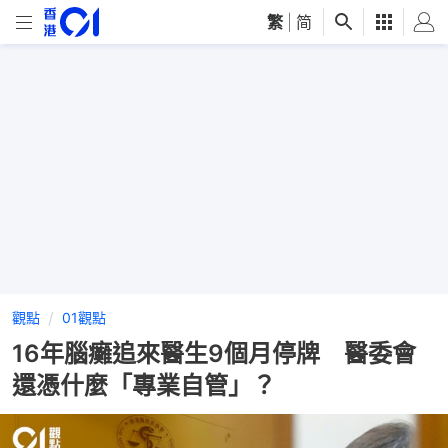
繁
|
简
觀點
01觀點
16年腦癱追來醫生9個月停牌 醫委會
還憑什麼「專業自管」？