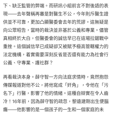
下、缺乏監管的弊端。而研訊小組前言不對後語的表
現——去年聲稱再審是對醫生不公，今年則斥醫生證
供並不可靠，更加凸顯醫委會去年的荒謬。這無疑是
向公眾昭告，當時的裁決並非基於公義和專業。儘管
真相終於大白，但醫委會的誠信早已在這場拉鋸戰中
重挫。這個誠信早已成疑卻又被賦予極高管轄權力的
法定機構，着實需要深刻反省是否還有能力為社會行
公義、守專業、護社群？
再看裁決本身。薛守智一方向法庭求情時，竟然抱怨
傳媒報道對他不公，將他寫成「奸角」，令他在「污
名下」行醫，影響了他的情緒。這種自辯實在令人齒
冷！16年前，因為薛守智的疏忽，黎遠建剛出生便腦
癱——他影響的是一個孩子的一生和一個家庭的未