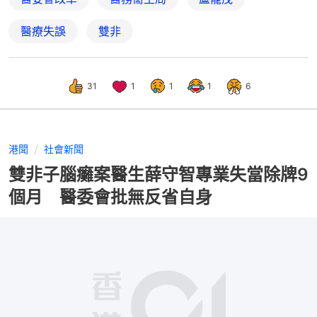
醫療失誤
雙非
31
1
1
1
6
港聞
社會新聞
雙非子腦癱案醫生薛守智專業失當除牌9
個月 醫委會批無反省自身