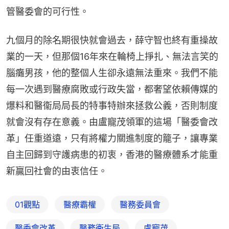
管醫委會的可行性。
九個月的除名期很快就會過去，薛守智也終有重操故
業的一天，但那個16年來在輪椅上掙扎、無法言笑的
腦癱男孩，他的整個人生卻永遠無法重來。我們不能
每一次遇到醫療腐敗或行政失當，都奢望依賴傳媒的
爆料和醫衞局局長的特事特辦來拯救公義，否則制度
就會沒有存在意義。由盧寵茂領軍的這場「醫委會改
革」任重道遠，只有將權力關進制度的籠子，讓專業
自主回歸到守護病患的初衷，香港的醫療體系才能重
新贏回社會的由衷信任。
01觀點
醫療霸權
醫務委員會
醫委會改革
醫務衞生局
盧寵茂