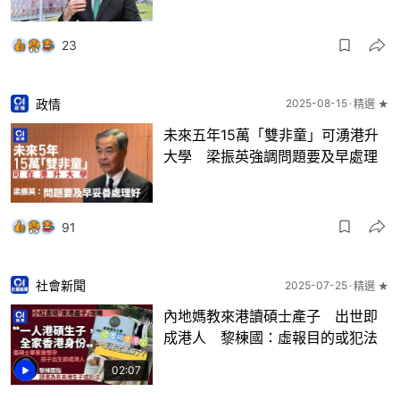
23
政情
2025-08-15
精選 ★
未來五年15萬「雙非童」可湧港升
大學 梁振英強調問題要及早處理
91
社會新聞
2025-07-25
精選 ★
內地媽教來港讀碩士產子 出世即
成港人 黎棟國：虛報目的或犯法
02:07