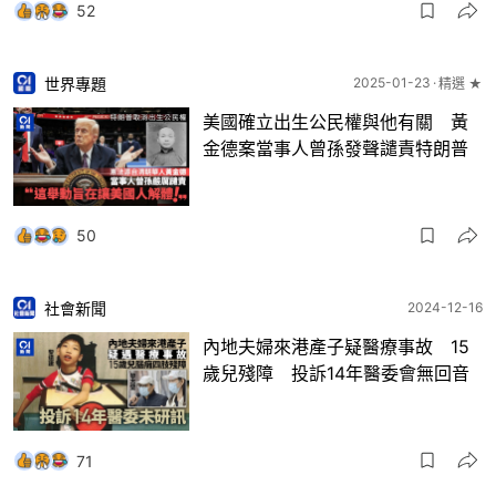
52
世界專題
2025-01-23
精選 ★
美國確立出生公民權與他有關 黃
金德案當事人曾孫發聲譴責特朗普
50
社會新聞
2024-12-16
內地夫婦來港產子疑醫療事故 15
歲兒殘障 投訴14年醫委會無回音
71