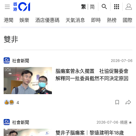
繁
|
简
港聞
娛樂
酒店優惠碼
天氣消息
即時
熱榜
國際
雙非
社會新聞
2026-07-06
腦癱案曾永久擱置 社協促醫委會
解釋同一批委員截然不同決定原因
4
社會新聞
2026-07-06
精選 ★
雙非子腦癱案｜黎遠建明年18歲