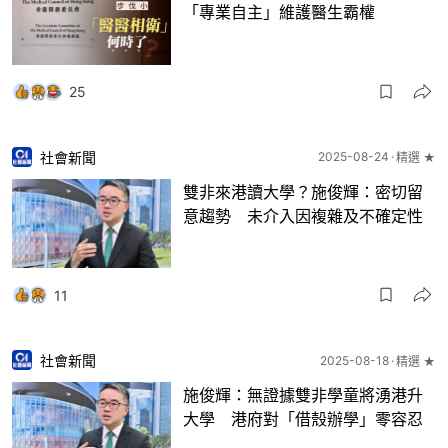
「專業自主」維護醫生霸權
25
社會新聞
2025-08-24
精選 ★
雙非來港讀大學？施俊輝：密切留
意趨勢 未介入因複雜及不確定性
11
社會新聞
2025-08-18
精選 ★
施俊輝：無證據雙非學童將湧港升
大學 港府對「借殼辦學」零容忍