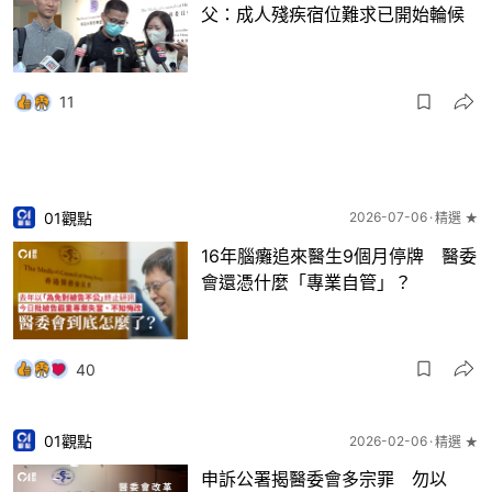
父：成人殘疾宿位難求已開始輪候
11
01觀點
2026-07-06
精選 ★
16年腦癱追來醫生9個月停牌 醫委
會還憑什麼「專業自管」？
40
01觀點
2026-02-06
精選 ★
申訴公署揭醫委會多宗罪 勿以