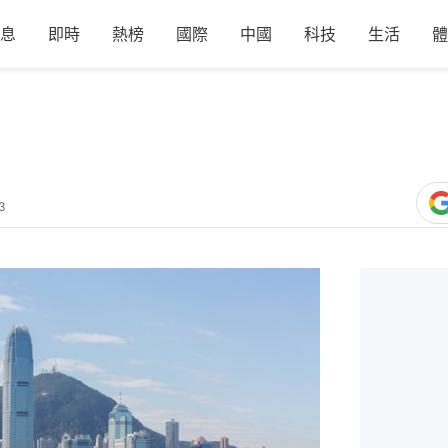
息
即時
熱榜
國際
中國
科技
生活
體
3