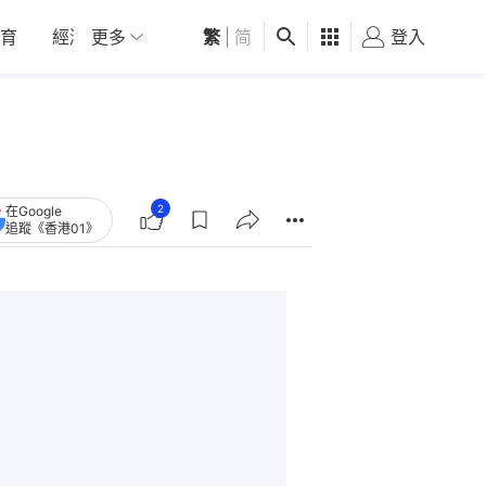
育
經濟
更多
01深圳
繁
觀點
|
简
健康
好食玩飛
登入
女
2
在Google
追蹤《香港01》