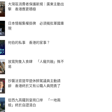
大灣區消費者保護新規｜廣東主動出
擊 香港應更積極
日本情報集權掛牌 必須揭批軍國重
現
何伯的私事 香港的家事？
放寬狗隻入食肆 「人寵共融」殊不
易
抄襲法官提早退休醉駕議員主動請
辭 香港終於又有公職人員問責了
從西九高鐵到皇崗口岸 「一地兩
檢」終於自證清白