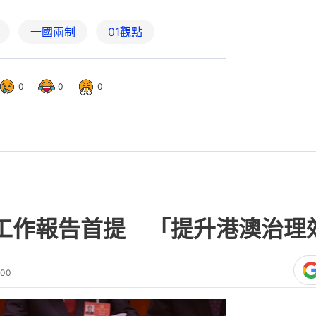
一國兩制
01觀點
0
0
0
府工作報告首提 「提升港澳治理
:00