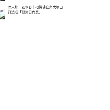
陸人龍、張翠容｜把機場島與大嶼山
打造成「亞洲日內瓦」