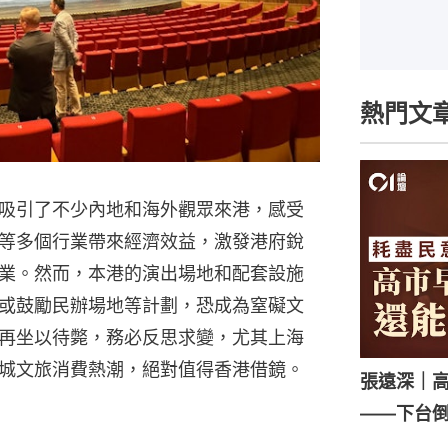
熱門文
吸引了不少內地和海外觀眾來港，感受
等多個行業帶來經濟效益，激發港府銳
業。然而，本港的演出場地和配套設施
或鼓勵民辦場地等計劃，恐成為窒礙文
再坐以待斃，務必反思求變，尤其上海
城文旅消費熱潮，絕對值得香港借鏡。
張遠深｜
——下台