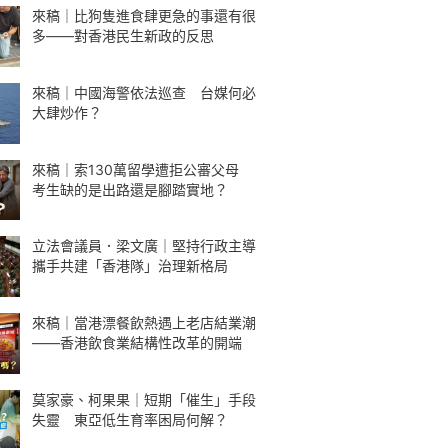
來稿｜比狗隻進食肆更急的事還有很
多——對香港民生新政的反思
來稿｜中國海警依法巡查 台媒何必
大肆炒作？
來稿｜索130萬留學遭拒公審父母
考生缺的是出路還是腳踏實地？
立法會議員．梁文廣｜堅持行政主導
攜手共建「香港隊」治理新格局
來稿｜當港漂餐飲熱遇上老店結業潮
——香港飲食業結構性改革的開端
莫家豪、柯果果｜短期「催生」手段
失靈 東亞低生育率困局何解？