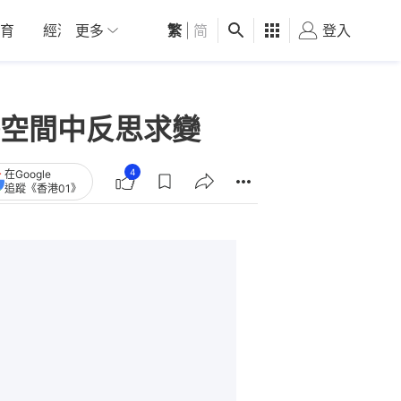
育
經濟
更多
01深圳
繁
觀點
|
简
健康
好食玩飛
登入
女
空間中反思求變
4
在Google
追蹤《香港01》