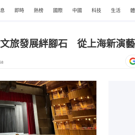
息
即時
熱榜
國際
中國
科技
生活
體
文旅發展絆腳石 從上海新演藝
58