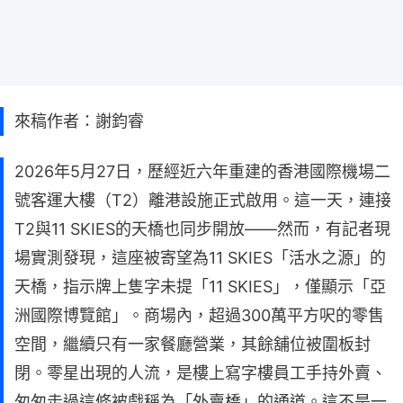
來稿作者：謝鈞睿
2026年5月27日，歷經近六年重建的香港國際機場二
號客運大樓（T2）離港設施正式啟用。這一天，連接
T2與11 SKIES的天橋也同步開放——然而，有記者現
場實測發現，這座被寄望為11 SKIES「活水之源」的
天橋，指示牌上隻字未提「11 SKIES」，僅顯示「亞
洲國際博覽館」。商場內，超過300萬平方呎的零售
空間，繼續只有一家餐廳營業，其餘舖位被圍板封
閉。零星出現的人流，是樓上寫字樓員工手持外賣、
匆匆走過這條被戲稱為「外賣橋」的通道。這不是一