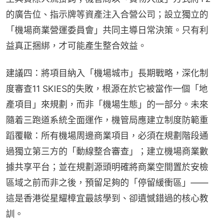
的廣告位、指示牌等資產注入合營公司；設立獨立的
「機場商業營運委員會」共同主導日常決策。只有利
益真正捆綁，才可能產生整合效益。
建議四：將項目納入「機場城市」長期戰略，深化制
度審查11 SKIES的失敗，根源在於它被當作一個「地
產項目」來規劃，而非「機場生態」的一部分。未來
隨着三跑道系統全面運作，機管局應建立制度防範重
蹈覆轍：所有機場周邊商業項目，必須在規劃階段通
過獨立第三方的「動線整合審查」；建立機場商業數
據共享平台；並在規劃源頭明確將商業空間置於安檢
區域之前而非之後，預留足夠的「停留緩衝區」——
這是香港從星耀樟宜最該學到、卻遺憾錯過的核心教
訓。