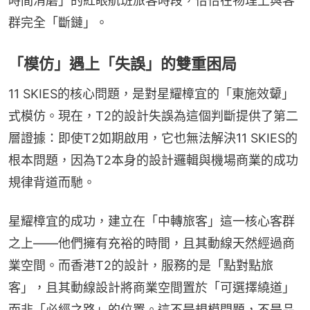
時間消磨」的紅眼航班旅客時段，恰恰在物理上與客
群完全「斷鏈」。
「模仿」遇上「失誤」的雙重困局
11 SKIES的核心問題，是對星耀樟宜的「東施效顰」
式模仿。現在，T2的設計失誤為這個判斷提供了第二
層證據：即使T2如期啟用，它也無法解決11 SKIES的
根本問題，因為T2本身的設計邏輯與機場商業的成功
規律背道而馳。
星耀樟宜的成功，建立在「中轉旅客」這一核心客群
之上——他們擁有充裕的時間，且其動線天然經過商
業空間。而香港T2的設計，服務的是「點對點旅
客」，且其動線設計將商業空間置於「可選擇繞道」
而非「必經之路」的位置。這不是規模問題，不是品