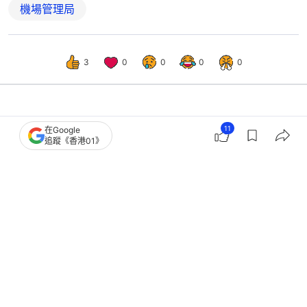
機場管理局
3
0
0
0
0
經濟
財經快訊
11
在Google
追蹤《香港01》
陳美寶稱機管局與新世界 商討11
SKIES商場定位及營運模式