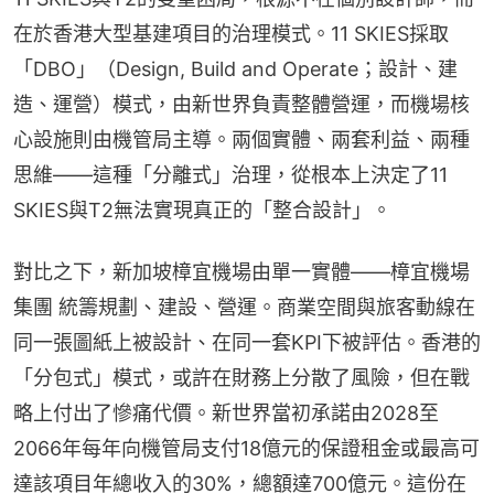
在於香港大型基建項目的治理模式。11 SKIES採取
「DBO」（Design, Build and Operate；設計、建
造、運營）模式，由新世界負責整體營運，而機場核
心設施則由機管局主導。兩個實體、兩套利益、兩種
思維——這種「分離式」治理，從根本上決定了11 
SKIES與T2無法實現真正的「整合設計」。
對比之下，新加坡樟宜機場由單一實體——樟宜機場
集團 統籌規劃、建設、營運。商業空間與旅客動線在
同一張圖紙上被設計、在同一套KPI下被評估。香港的
「分包式」模式，或許在財務上分散了風險，但在戰
略上付出了慘痛代價。新世界當初承諾由2028至
2066年每年向機管局支付18億元的保證租金或最高可
達該項目年總收入的30%，總額達700億元。這份在