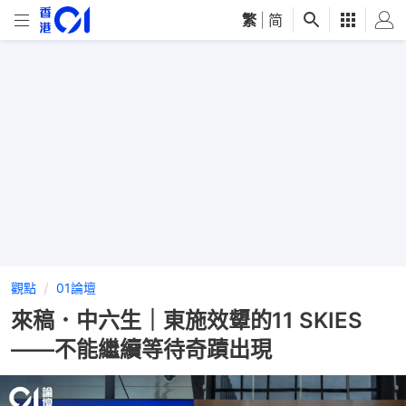
繁
|
简
觀點
01論壇
來稿．中六生｜東施效顰的11 SKIES
——不能繼續等待奇蹟出現