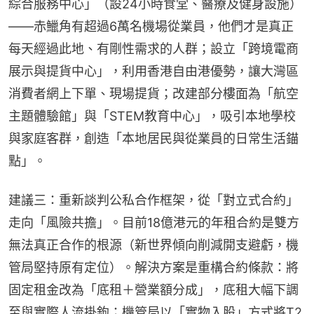
綜合服務中心」（設24小時食堂、醫療及健身設施）
——赤鱲角有超過6萬名機場從業員，他們才是真正
每天經過此地、有剛性需求的人群；設立「跨境電商
展示與提貨中心」，利用香港自由港優勢，讓大灣區
消費者網上下單、現場提貨；改建部分樓面為「航空
主題體驗館」與「STEM教育中心」，吸引本地學校
與家庭客群，創造「本地居民與從業員的日常生活錨
點」。
建議三：重新談判公私合作框架，從「對立式合約」
走向「風險共擔」。目前18億港元的年租合約是雙方
無法真正合作的根源（新世界傾向削減開支避虧，機
管局堅持原有定位）。解決方案是重構合約條款：將
固定租金改為「底租＋營業額分成」，底租大幅下調
至與實際人流掛鉤；機管局以「實物入股」方式將T2