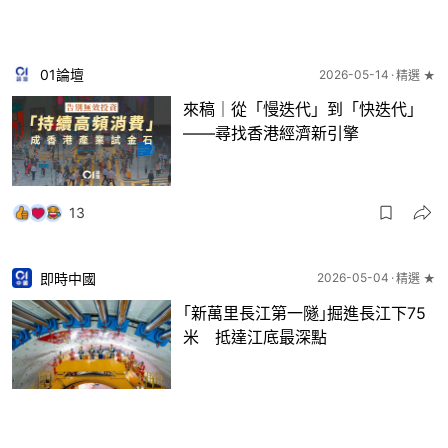
01論壇
2026-05-14
精選 ★
來稿｜從「慢迭代」到「快迭代」
——尋找香港經濟新引擎
13
即時中國
2026-05-04
精選 ★
｢新萬里長江第一隧｣掘進長江下75
米 抵達江底最深點
33