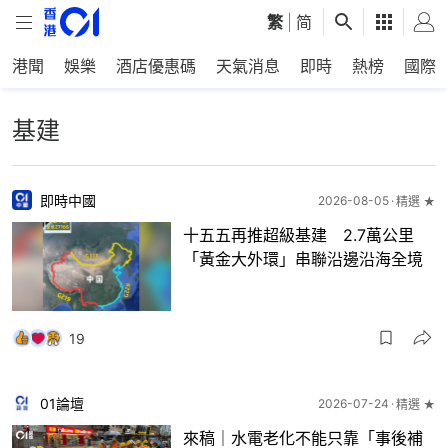
繁
|
简
港聞
娛樂
酒店優惠碼
天氣消息
即時
熱榜
國際
基建
即時中國
2026-08-05
精選 ★
十五五再推超級基建 2.7萬公里
「黃金大外環」串聯沿邊沿海全境
19
01論壇
2026-07-24
精選 ★
來稿｜水電老化不能只靠「事後補