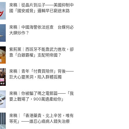
來稿｜從晶片到瓜子——美國抑制中
國「國安威脅」邏輯早已窮途末路
來稿｜中國海警依法巡查 台媒何必
大肆炒作？
紫荊黨｜西班牙不能靠武力進攻，卻
靠「白銀霸權」支配明帝國？
來稿｜青年「付費買陪伴」背後——
巨大心靈黑洞，陷入群體孤獨
來稿｜你被騙了嗎之電郵篇——「我
要上戰場了，900萬遺產給你」
來稿｜「香港藥貴、北上辛苦，唯有
等死」——誰忍心癌病人錯失治療