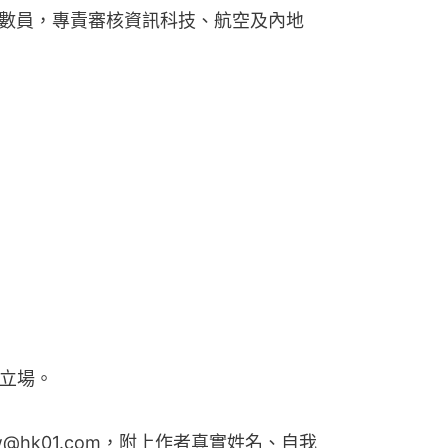
數員，專責審核資訊科技、航空及內地
1立場。
w@hk01.com，附上作者真實姓名、自我