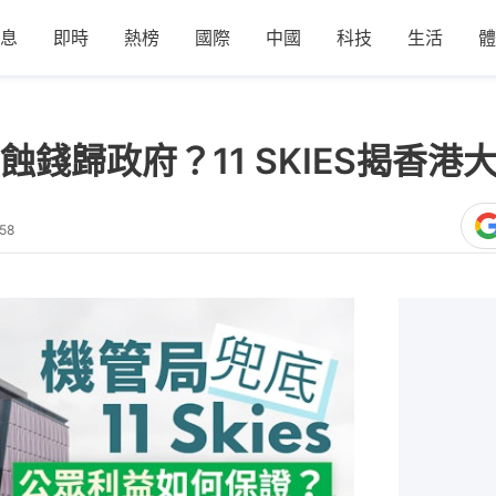
息
即時
熱榜
國際
中國
科技
生活
體
錢歸政府？11 SKIES揭香港
58