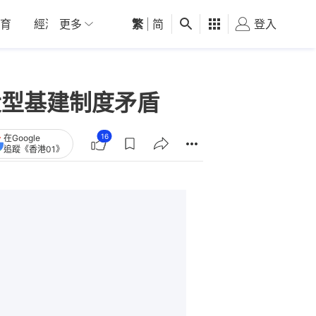
育
經濟
更多
01深圳
繁
觀點
|
简
健康
好食玩飛
登入
女
大型基建制度矛盾
16
在Google
追蹤《香港01》