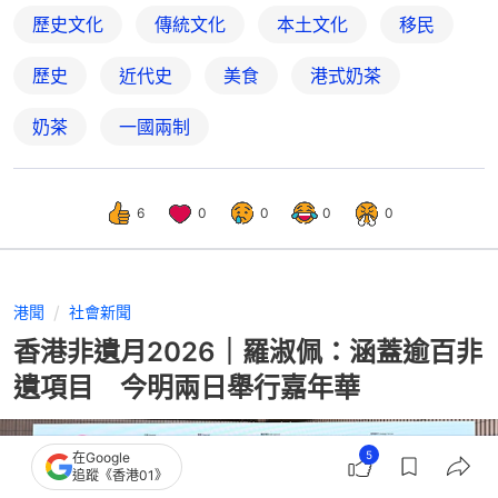
歷史文化
傳統文化
本土文化
移民
歷史
近代史
美食
港式奶茶
奶茶
一國兩制
6
0
0
0
0
港聞
社會新聞
香港非遺月2026｜羅淑佩：涵蓋逾百非
遺項目 今明兩日舉行嘉年華
5
在Google
追蹤《香港01》