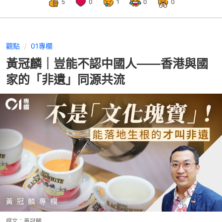
5
0
1
0
0
觀點
01專欄
黃冠麟｜豈能不認中國人——香港與國
家的「非遺」同源共流
撰文：
黃冠麟