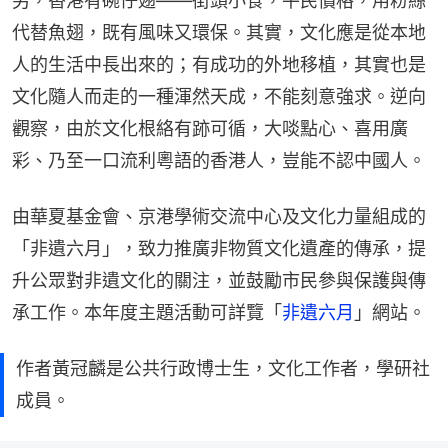
另，香港有碗仔翅——街頭小食，平民價格，用粉絲
代替魚翅，既有風味又環保。其實，文化應是從本地
人的生活中長出來的；有成功的外地移植，其實也是
文化隨人而走的一種渾然天成，不能刻意強求。逆向
觀察，由於文化根絡有跡可循，大啖點心、喜用廣
彩、乃至一口流利粵語的香港人，豈能不認中國人。
由華夏基金會、京港學術交流中心及文化力量組成的
「非遺六月」，致力推廣非物質文化遺產的傳承，提
升公眾對非遺文化的關注，並鼓勵市民參與保護與傳
承工作。本年度主題活動可詳覽「
非遺六月
」網站。
作者黃冠麟是公共行政博士生，文化工作者，學研社
成員。