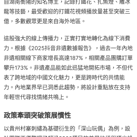
自湖南衡陽的知名博主，記錄打鐵花、扎魚燈、雕冰
龍等技藝，最受歡迎的打鐵花視頻播放量甚至突破三
億，多數觀眾更是來自海外地區。
這股強大的線上傳播力，正實打實地轉化為線下消費
力。根據《2025抖音非遺數據報告》，過去一年內地
非遺相關線下商家增長高達187%，相關產品團購訂單
攀升173%。非遺產品能如此迅猛地開拓市場，不但代
表了跨地域的中國文化魅力，更是跨時代的共情能
力。內地業界早已洞悉此趨勢，將設計重點放在支持
年輕世代尋找情緒共鳴上。
政策牽頭突破策展慣性
以貴州村寨刺繡為基礎衍生的「深山玩偶」為例，設