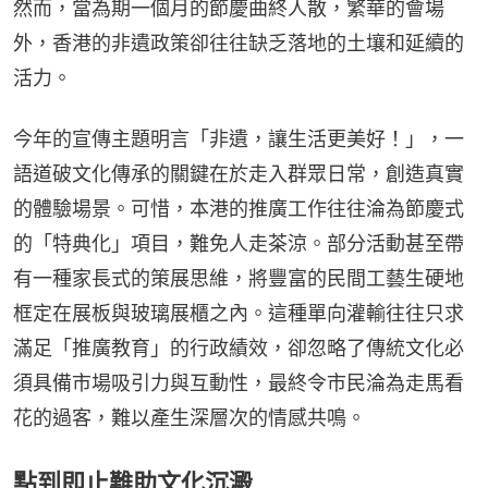
然而，當為期一個月的節慶曲終人散，繁華的會場
外，香港的非遺政策卻往往缺乏落地的土壤和延續的
活力。
今年的宣傳主題明言「非遺，讓生活更美好！」，一
語道破文化傳承的關鍵在於走入群眾日常，創造真實
的體驗場景。可惜，本港的推廣工作往往淪為節慶式
的「特典化」項目，難免人走茶涼。部分活動甚至帶
有一種家長式的策展思維，將豐富的民間工藝生硬地
框定在展板與玻璃展櫃之內。這種單向灌輸往往只求
滿足「推廣教育」的行政績效，卻忽略了傳統文化必
須具備市場吸引力與互動性，最終令市民淪為走馬看
花的過客，難以產生深層次的情感共鳴。
點到即止難助文化沉澱