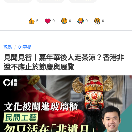
5
0
0
0
0
觀點
01專欄
見聞見智｜嘉年華後人走茶涼？香港非
遺不應止於節慶與展覽