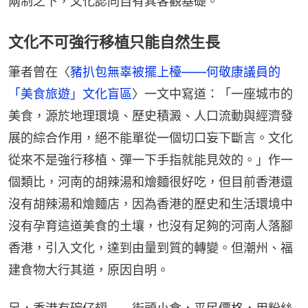
兩制之下，文化認同自有其客觀基礎。
文化不可強行移植只能自然生長
筆者曾在〈
豬扒包無辜被擺上檯——何敬康議員的
「美食旅遊」文化盲區
〉一文中寫道：「一座城市的
美食，源於地理環境、歷史積澱、人口流動與經濟發
展的綜合作用，絕不能單從一個切口妄下斷言。文化
從來不是強行移植、彈一下手指就能見效的。」作一
個類比，河南的胡辣湯和燴麵很好吃，但目前香港還
沒有胡辣湯和燴麵店，因為香港的歷史和生活環境中
沒有孕育這道美食的土壤，也沒有足夠的河南人落腳
香港，引入文化，達到由量到質的轉變。但潮州、福
建食物大行其道，原因自明。