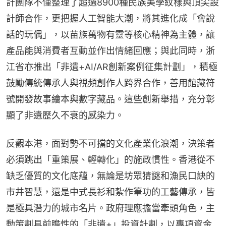
計團隊不僅整理了超過8900種民族美學紋樣與頂尖設
計師合作，更把握人工智能大潮，將其進化成「會說
話的玩偶」，以苗族萬物有靈等核心精神為主體，讓
產品能與消費者互動並作出情緒回應；與此同時，浙
江省亦推出「非遺+AI/AR創新案例征集計劃」，積極
鼓勵傳統傳承人與視頻創作人跨界合作，善用館藏符
號開發故事繪本與數字藏品。這些創新舉措，充分彰
顯了非遺歷久不衰的感染力。
反觀本港，面對勢不可擋的文化產業化浪潮，決策者
必須跳出「重策展、輕轉化」的施政慣性。香港從不
缺乏優質的文化底蘊，無論是坊眾猜謎和漁民口訣的
市井智慧，還是中式長衫和紮作筆功的工藝傳承，皆
是極具潛力的城市名片。政府理應擔當牽頭角色，主
動策劃具前瞻性的「非遺+」投資計劃，以專項資金