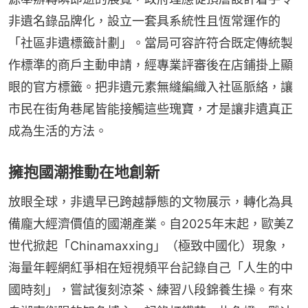
非遺名錄品牌化，設立一套具系統性且恆常運作的
「社區非遺標籤計劃」。當局可容許符合既定傳統製
作標準的商戶主動申請，經專業評審後在店鋪掛上顯
眼的官方標籤。把非遺元素無縫編織入社區脈絡，讓
市民在街角巷尾皆能接觸這些瑰寶，才是讓非遺真正
成為生活的方法。
擁抱國潮推動在地創新
放眼全球，非遺早已跨越靜態的文物展示，轉化為具
備龐大經濟價值的國潮產業。自2025年末起，歐美Z
世代掀起「Chinamaxxing」（極致中國化）現象，
海量年輕網紅爭相在短視頻平台記錄自己「人生的中
國時刻」，嘗試復刻涼茶、練習八段錦養生操。有來