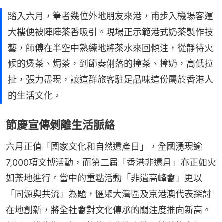
踏入六月，筆者幾位外地朋友來港，甫步入機場客運
大樓便被陣陣茶香吸引。現場正示範港式奶茶製作技
藝，師傅在半空中熟練地將茶水來回傾注，從靜待火
候的煲茶、焗茶，到節奏俐落的撞茶、撞奶，高低拉
扯，張力盡現，讓這群旅客駐足品味這份屬於香港人
的生活文化。
節慶宣傳剝離生活脈絡
六月正值「國家文化和自然遺產日」，全國湧現逾
7,000項文博活動，而第二屆「香港非遺月」亦正如火
如荼地進行。當中的重點活動「非遺高峰會」更以
「同源與共流」為題，匯聚大灣區及京港澳代表探討
在地創新，將全社會對文化傳承的關注度推向新高。