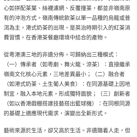
心如拼配茶葉、絲襪濾網、反覆撞茶，都並非嶺南原
有的沖泡方式。嶺南傳統飲茶以單一品種的烏龍或普
洱為主，港式奶茶的出現，是英治時期引入的紅茶消
費習慣，在香港茶餐廳環境中結合的產物。
從粵港澳三地的非遺分佈，可歸納出三種模式：
（一）傳承者（如粵劇、舞火龍、涼茶）：直接繼承
嶺南文化核心元素，三地差異最小；（二）融合者
（如港式奶茶、土生葡人美食）：在同源基礎上因地
制宜，融入本地元素，形成獨特面貌；（三）創新者
（如以香港戲棚搭建技藝搭出籃球機）：在同根同源
的基礎上適應現代需求，演變出全新形式。
藝術來源於生活，卻又高於生活。非遺隨着人走，但