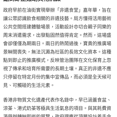
政府早前在油街實現舉辦「非遺食堂」嘉年華，旨在
讓公眾認識飲食相關的非遺技藝。局方懂得活用藝術
公共空間搭建體驗場景，活動設計亦切合親子同樂的
周末消遣需求，出發點固然值得肯定。然而，這場盛
會卻僅僅為期兩日。兩日的熱鬧過後，寶貴的推廣場
景瞬間喪失，無法沉澱為社區的長效文化資本。這種
點到即止的推廣模式，反映管治團隊在文化保育上忽
視了傳承和培育所需要的長期土壤。真正的非遺不應
只停留在特定月份的集中宣傳品，而必須是全天候可
見、可觸碰的生活元素。
香港非物質文化遺產代表作名錄中，早已涵蓋食盆、
涼茶、港式奶茶等極具生活氣息的項目。與其耗費資
源舉辦轉瞬即逝的展覽，政府理應從頂層設計着手令