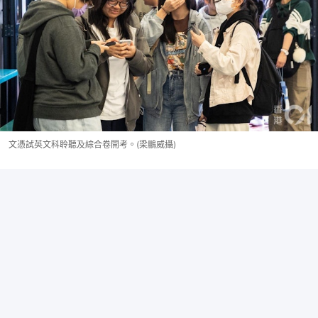
文憑試英文科聆聽及綜合卷開考。(梁鵬威攝)