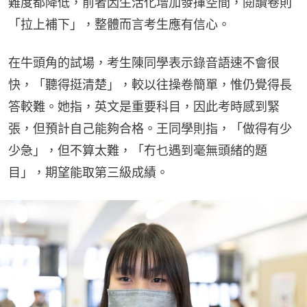
難度都降低，前者因生活化增加發揮空間，閱讀卷則
「拉上補下」，整體而言考生應有信心。
在牛頭角的試場，考生陳同學表示錄音語速不會很
快，「聽得挺清楚」，較以往操卷簡單，惟仍覺得長
答較難。她指，英文是重要科目，因此考時感到緊
張，但預計自己能夠合格。王同學則指，「做得有少
少急」，但不算太難，「冇乜遇到毫無頭緒的題
目」，期望能取第三級成績。