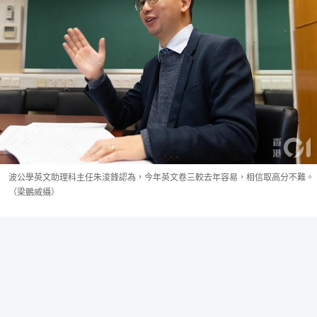
波公學英文助理科主任朱浚鋒認為，今年英文卷三較去年容易，相信取高分不難。
（梁鵬威攝）