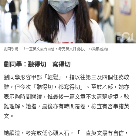
劉同學說，「一直英文最冇自信，考完英文好開心」。(梁鵬威攝)
劉同學：聽得切 寫得切
劉同學形容甲部「輕鬆」，指以往第三及四個任務較
難，但今次「聽得切，都寫得切」。至於乙部，她亦
表示夠時間閱讀，惟最後一篇文章不太清楚處境，較
難理解。她指，最後亦有時間覆卷，檢查有否串錯英
文。
她續道，考完放低心頭大石，「一直英文最冇自信，