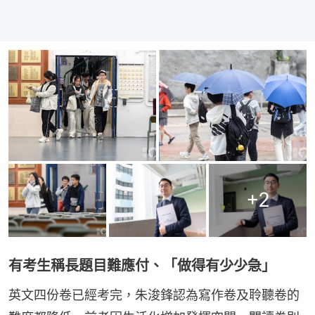
+
2
有考生稱長題目難應付、「做得有少少急」
英文四份卷已經考完，朱浚鋒認為寫作卷及聆聽卷的