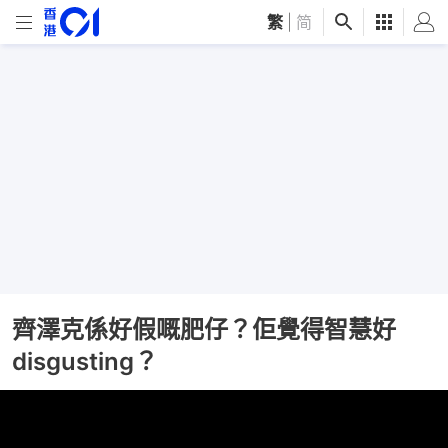
繁
|
简
齊澤克係好假嘅肥仔？佢覺得智慧好
disgusting？