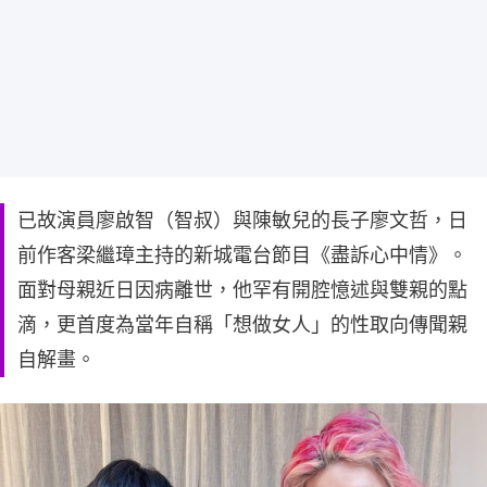
已故演員廖啟智（智叔）與陳敏兒的長子廖文哲，日
前作客梁繼璋主持的新城電台節目《盡訴心中情》。
面對母親近日因病離世，他罕有開腔憶述與雙親的點
滴，更首度為當年自稱「想做女人」的性取向傳聞親
自解畫。