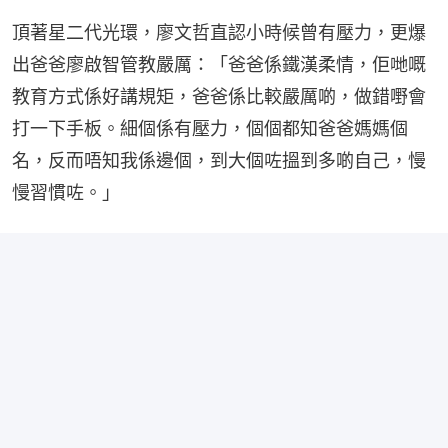
頂著星二代光環，廖文哲直認小時候曾有壓力，更爆
出爸爸廖啟智管教嚴厲：「爸爸係鐵漢柔情，佢哋嘅
教育方式係好講規矩，爸爸係比較嚴厲啲，做錯嘢會
打一下手板。細個係有壓力，個個都知爸爸媽媽個
名，反而唔知我係邊個，到大個咗搵到多啲自己，慢
慢習慣咗。」