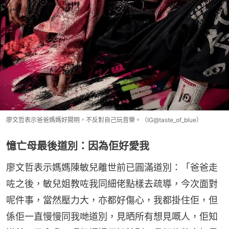
廖文哲表示爸爸媽媽好開明，不反對自己玩音樂。（IG@taste_of_blue）
憶亡母最後道別：因為佢好愛我
廖文哲表示媽媽陳敏兒離世前已圓滿道別：「爸爸走
咗之後，敏兒姐教咗我同細佬點樣去疏導，今次面對
呢件事，當然壓力大，亦都好傷心，我都掛住佢，但
係佢一直慢慢同我哋道別，見晒所有想見嘅人，佢知