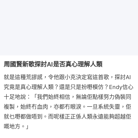
周國賢新歌探討AI是否真心理解人類
就是這種荒謬感，令他跟小克決定寫這首歌，探討AI
究竟是真心理解人類？還是只是扮嘢模仿？Endy信心
十足地說：「我們始終相信，無論佢點樣努力偽裝同
複製，始終冇血肉，亦都冇眼淚。一旦系統失靈，佢
就乜嘢都做唔到。而呢樣正正係人類永遠能夠超越佢
嘅地方。」