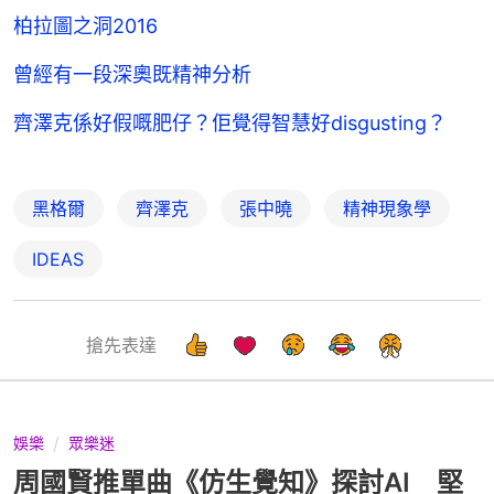
柏拉圖之洞2016
曾經有一段深奧既精神分析
齊澤克係好假嘅肥仔？佢覺得智慧好disgusting？
黑格爾
齊澤克
張中曉
精神現象學
IDEAS
搶先表達
娛樂
眾樂迷
周國賢推單曲《仿生覺知》探討AI 堅