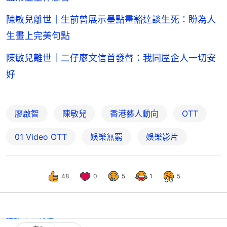
陳敏兒離世丨生前曾展示墨點畫豁達談生死：盼為人
生畫上完美句點
陳敏兒離世｜二仔廖文信首發聲：我同屋企人一切安
好
廖啟智
陳敏兒
香港藝人動向
OTT
01‌ ‌Video‌ ‌OTT
娛樂無窮
娛樂影片
48
0
5
1
5
觀點
01論壇