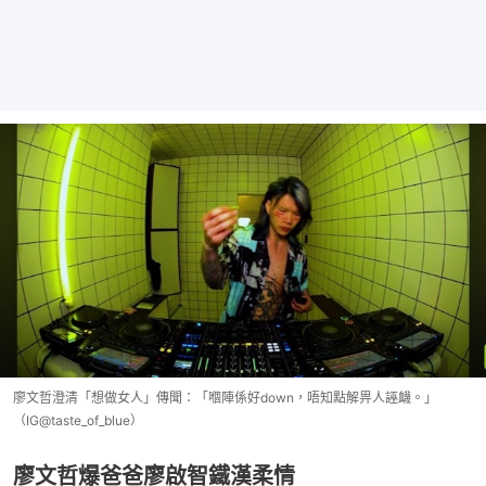
廖文哲澄清「想做女人」傳聞：「嗰陣係好down，唔知點解畀人誣衊。」
（IG@taste_of_blue）
廖文哲爆爸爸廖啟智鐵漢柔情