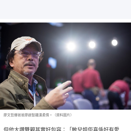
廖文哲爆爸爸廖啟智鐵漢柔情。（資料圖片）
但他大讚雙親其實好包容：「敏兒姐佢真係好有愛