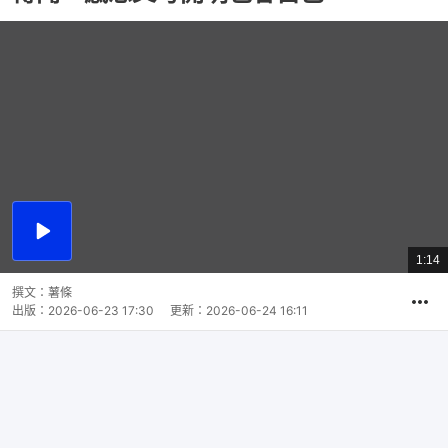
播
放
1:14
總
影
共
片
時
撰文：
薯條
間
出版：
2026-06-23 17:30
更新：
2026-06-24 16:11