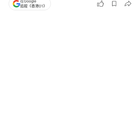
在Google
筆下心澄｜想做你肚入面的那條蟲
追蹤《香港01》
撰文：
筆下心澄
出版：
2026-06-23 08:00
更新：
2026-06-23 08:00