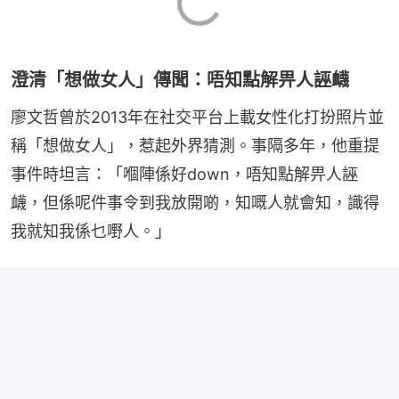
澄清「想做女人」傳聞：唔知點解畀人誣衊
廖文哲曾於2013年在社交平台上載女性化打扮照片並
稱「想做女人」，惹起外界猜測。事隔多年，他重提
事件時坦言：「嗰陣係好down，唔知點解畀人誣
衊，但係呢件事令到我放開啲，知嘅人就會知，識得
我就知我係乜嘢人。」