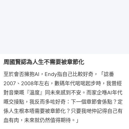
周國賢認為人生不需要被章節化
至於會否擁抱AI，Endy指自己比較好奇，「諗番
2007、2008年左右，數碼年代啱啱起步時，我曾經
對音樂嘅『溫度』同未來感到不安。而家企喺AI年代
嘅交接點，我反而多咗好奇：下一個章節會係點？定
係人生根本唔需要被章節化？只要我哋仲記得自己有
血有肉，未來就仍然值得期待。」