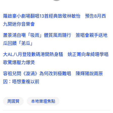
羅啟豪小劇場翻唱13首經典致敬林敏怡 預告8月西
九開迷你音樂會
蕭景鴻自嘲「吸雨」體質風雨隨行 簽唱會親手送地
瓜回饋「弟瓜」
大AL八月登陸數碼港開熱身騷 姚正菁向韋綺珊學唱
歌驚爆壓力爆煲
容祖兒問《漩渦》為何改到極難唱 陳輝陽說兩原
因：唔想重複以前
周國賢
本地樂壇焦點