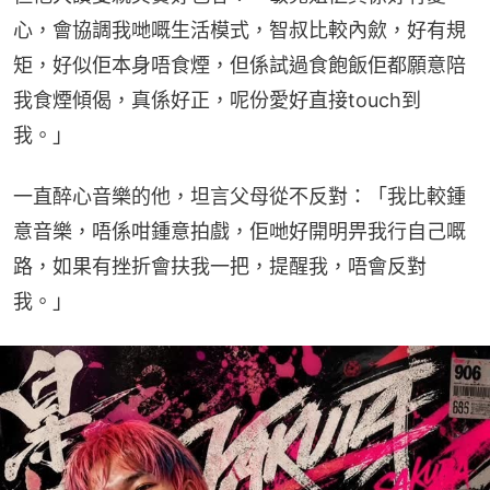
心，會協調我哋嘅生活模式，智叔比較內歛，好有規
矩，好似佢本身唔食煙，但係試過食飽飯佢都願意陪
我食煙傾偈，真係好正，呢份愛好直接touch到
我。」
一直醉心音樂的他，坦言父母從不反對：「我比較鍾
意音樂，唔係咁鍾意拍戲，佢哋好開明畀我行自己嘅
路，如果有挫折會扶我一把，提醒我，唔會反對
我。」