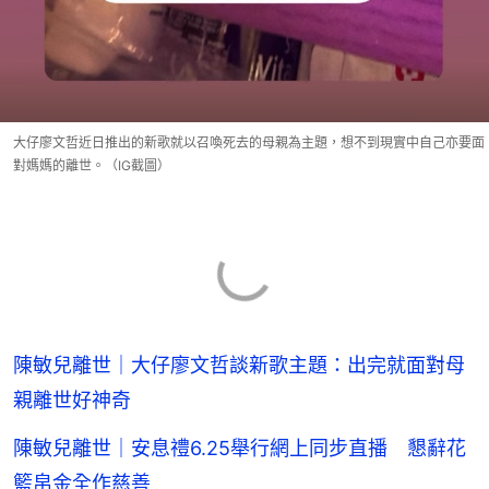
大仔廖文哲近日推出的新歌就以召喚死去的母親為主題，想不到現實中自己亦要面
對媽媽的離世。（IG截圖）
陳敏兒離世｜大仔廖文哲談新歌主題：出完就面對母
親離世好神奇
陳敏兒離世｜安息禮6.25舉行網上同步直播 懇辭花
籃帛金全作慈善