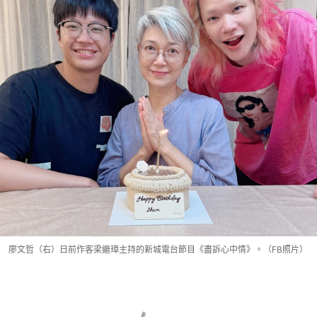
廖文哲（右）日前作客梁繼璋主持的新城電台節目《盡訴心中情》。（FB照片）