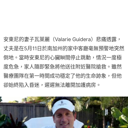
安東尼的妻子瓦萊麗（Valarie Guidera）悲痛透露，
丈夫是在5月11日於南加州的家中客廳毫無預警地突然
倒地。當時安東尼的心臟瞬間停止跳動，情況一度極
度危急，家人隨即緊急將他送往附近醫院搶救。雖然
醫療團隊在第一時間成功穩定了他的生命跡象，但他
卻始終陷入昏迷，遲遲無法離開加護病房。