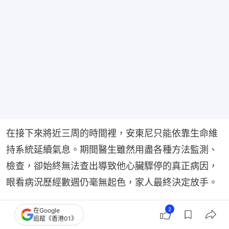
在接下來將近三周的時間裡，安東尼只能依靠生命維
持系統延續氣息。期間醫生雖然用盡各種方法監測、
檢查，卻始終無法查出導致他心臟驟停的真正病因，
眼看病況歷經數週仍毫無起色，家人最終決定放手。
《壯志凌雲》James Handy前院遭斬殺 女友兒子自
2
在Google
追蹤《香港01》
首：我是天之子