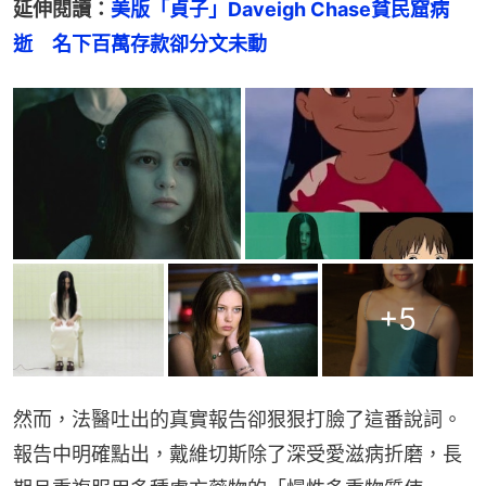
延伸閱讀：
美版「貞子」Daveigh Chase貧民窟病
逝　名下百萬存款卻分文未動
+
5
然而，法醫吐出的真實報告卻狠狠打臉了這番說詞。
報告中明確點出，戴維切斯除了深受愛滋病折磨，長