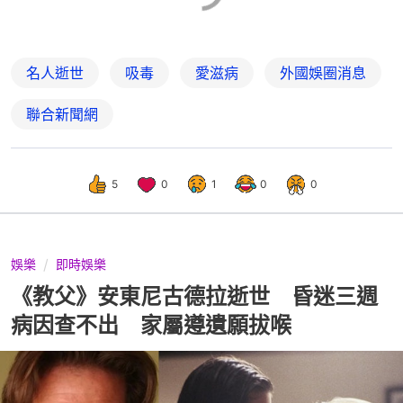
名人逝世
吸毒
愛滋病
外國娛圈消息
聯合新聞網
5
0
1
0
0
娛樂
即時娛樂
《教父》安東尼古德拉逝世 昏迷三週
病因查不出 家屬遵遺願拔喉