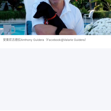
安東尼古德拉Anthony Guidera（Facebook@Valarie Guidera）