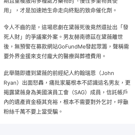
期且重複服用多種處方藥物的「慢性多重物質使
用」，才是加速她生命走向終點的致命催化劑。
令人不齒的是，這場悲劇在黛薇死後竟然還扯出「發
死人財」的爭議案外案。男友赫南德茲在黛薇離世
後，無預警在募款網站GoFundMe發起眾籌，聲稱需
要外界金援來支付龐大的醫療與葬禮費用。
此舉隨即遭到黛薇的前經紀人約翰瑞恩（John 
Ryan）出面怒轟，痛批家屬根本不認識這名男友，更
揭露黛薇身為美國演員工會（SAG）成員，信託帳戶
內的遺產資金極其充裕，根本不需要對外乞討，呼籲
粉絲千萬不要上當受騙。