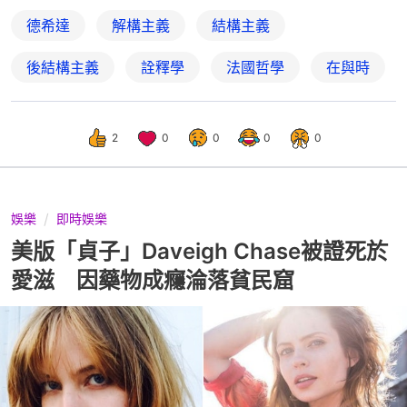
德希達
解構主義
結構主義
後結構主義
詮釋學
法國哲學
在與時
2
0
0
0
0
娛樂
即時娛樂
美版「貞子」Daveigh Chase被證死於
愛滋 因藥物成癮淪落貧民窟