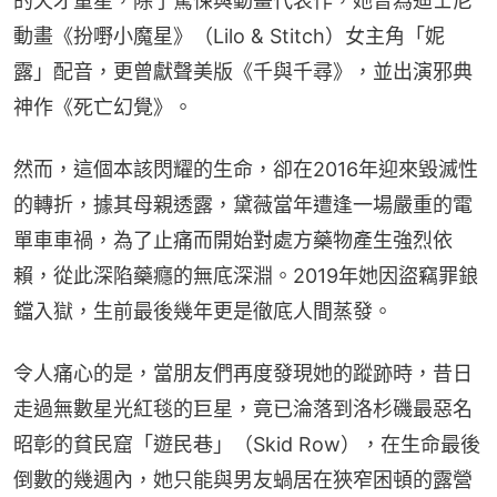
的天才童星，除了驚悚與動畫代表作，她曾為迪士尼
動畫《扮嘢小魔星》（Lilo & Stitch）女主角「妮
露」配音，更曾獻聲美版《千與千尋》，並出演邪典
神作《死亡幻覺》。
然而，這個本該閃耀的生命，卻在2016年迎來毀滅性
的轉折，據其母親透露，黛薇當年遭逢一場嚴重的電
單車車禍，為了止痛而開始對處方藥物產生強烈依
賴，從此深陷藥癮的無底深淵。2019年她因盜竊罪鋃
鐺入獄，生前最後幾年更是徹底人間蒸發。
令人痛心的是，當朋友們再度發現她的蹤跡時，昔日
走過無數星光紅毯的巨星，竟已淪落到洛杉磯最惡名
昭彰的貧民窟「遊民巷」（Skid Row），在生命最後
倒數的幾週內，她只能與男友蝸居在狹窄困頓的露營