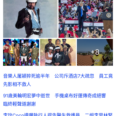
+
8
音樂人屠穎猝死逾半年 公司斥酒店7大疏忽 員工竟
先影相不救人
91歲美輪明宏夢中逝世 手機桌布好運傳奇成絕響
臨終輕聲道謝謝
李玟Coco遺囑執行人提告醫生救護員 二姐李思林緊