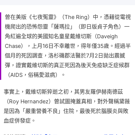
曾在美版《七夜冤靈》（The Ring）中，憑藉從電視
機爬出的恐怖怨靈「薩瑪拉」（即日版貞子角色）一
角紅遍全球的美國知名童星戴維切斯（Daveigh
Chase），上月16日不幸離世，得年僅35歲。經過半
個月的死因調查，洛杉磯郡法醫於7月2日拋出震撼
彈，證實戴維切斯的真正死因為後天免疫缺乏症候群
（AIDS，俗稱愛滋病）。
事實上，戴維切斯猝逝之初，其男友羅伊赫南德茲
（Roy Hernandez）曾試圖掩蓋真相，對外聲稱黛薇
是因為「嚴重營養不良」住院，最後死於腦膜炎與敗
血症併發症。