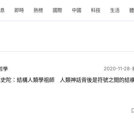
息
即時
熱榜
國際
中國
科技
生活
體
2020-11-28
哲學
維史陀：結構人類學祖師 人類神話背後是符號之間的結