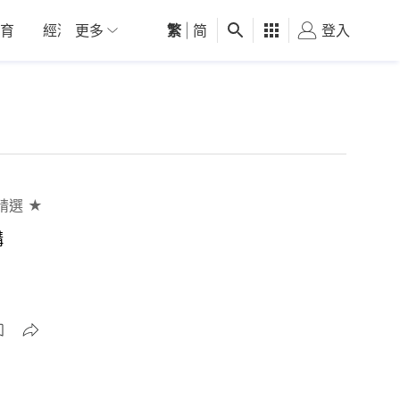
育
經濟
更多
01深圳
繁
觀點
|
简
健康
好食玩飛
登入
女
精選 ★
構