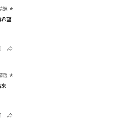
精選 ★
的希望
精選 ★
出來