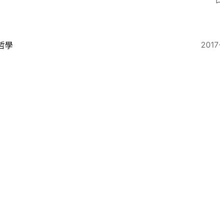
2017
哲學
方哲學史趣味串聯（四）：現代哲學像春秋戰國，諸侯割
2017
哲學
麼是誓言？