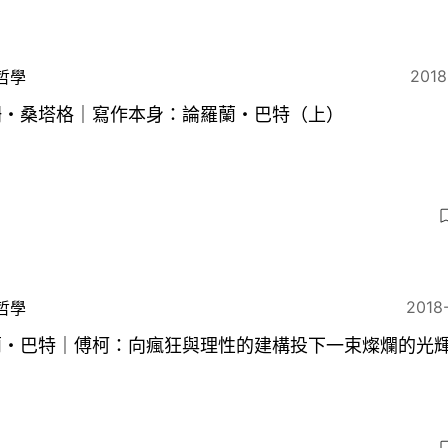
2018
哲學
珊・桑塔格｜寫作本身：論羅蘭・巴特（上）
2018
哲學
蘭・巴特｜傅柯：向瘋狂與理性的建構投下一束燦爛的光