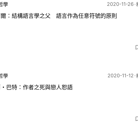
2020-11-26
哲學
緒爾：結構語言學之父 語言作為任意符號的原則
5
2020-11-12
哲學
蘭・巴特：作者之死與戀人恕語