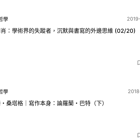
2019
哲學
肖：學術界的失蹤者，沉默與書寫的外邊思維 (02/20)
2018
哲學
珊・桑塔格｜寫作本身：論羅蘭・巴特（下）