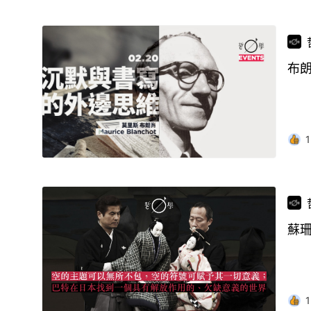
布朗
1
蘇
1