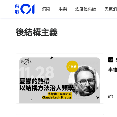
港聞
娛樂
酒店優惠碼
天氣消
後結構主義
李