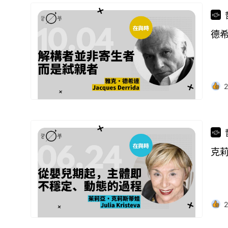
德
2
克
2