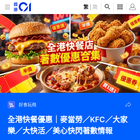
繁
|
简
好食玩飛
全港快餐優惠｜麥當勞／KFC／大家
樂／大快活／美心快閃著數情報