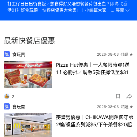
打工仔日日出街食飯，想食得好又唔想餐餐荷包出血？即睇《香
港01》好食玩飛「快餐店優惠大合集」！小編幫大家搜羅全港各
... 展開
大連鎖快餐店的最新優惠、限定優惠券，慳盡每一蚊！
最新快餐店優惠
食玩買
2026-08-03
精選 ★
Pizza Hut優惠｜一人餐限時買1送
1！必勝批／焗飯5款任擇低至$31
2
食玩買
2026-08-03
精選 ★
麥當勞優惠｜CHIIKAWA開運御守第
2輪/蝦堡系列減$5/下午茶餐$20起