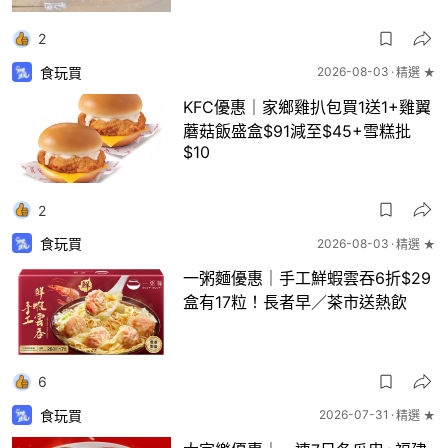
2
食玩買
2026-08-03
精選 ★
KFC優惠｜家鄉雞扒包買1送1+雞翼
蘑菇飯盛盒$91減至$45+雪糕批
$10
2
食玩買
2026-08-03
精選 ★
一粥麵優惠｜手工鮮蝦雲吞6折$29
盒有17粒！長者早／茶市送熱飲
6
食玩買
2026-07-31
精選 ★