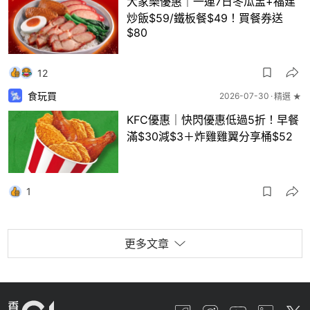
大家樂優惠｜一連7日冬瓜盅+福建
炒飯$59/鐵板餐$49！買餐券送
$80
12
食玩買
2026-07-30
精選 ★
KFC優惠｜快閃優惠低過5折！早餐
滿$30減$3＋炸雞雞翼分享桶$52
1
更多文章