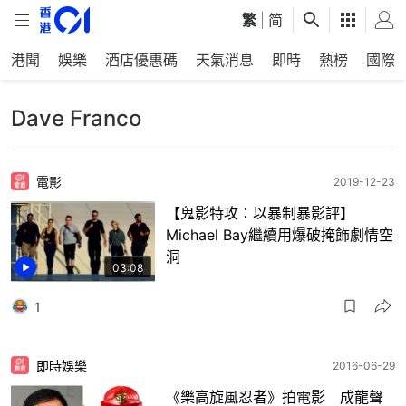
繁
|
简
港聞
娛樂
酒店優惠碼
天氣消息
即時
熱榜
國際
Dave Franco
電影
2019-12-23
【鬼影特攻：以暴制暴影評】
Michael Bay繼續用爆破掩飾劇情空
洞
03:08
1
即時娛樂
2016-06-29
《樂高旋風忍者》拍電影 成龍聲