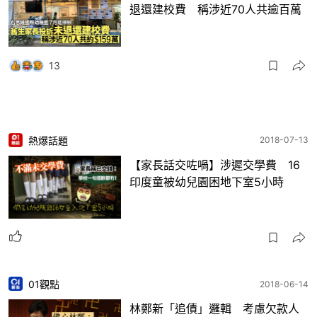
退還建校費 稱涉近70人共逾百萬
13
熱爆話題
2018-07-13
【家長話交咗喎】涉遲交學費 16
印度童被幼兒園困地下室5小時
01觀點
2018-06-14
林鄭新「追債」邏輯 考慮欠款人