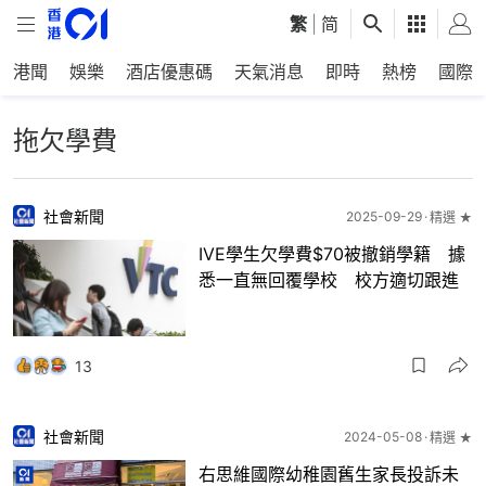
繁
|
简
港聞
娛樂
酒店優惠碼
天氣消息
即時
熱榜
國際
拖欠學費
社會新聞
2025-09-29
精選 ★
IVE學生欠學費$70被撤銷學籍 據
悉一直無回覆學校 校方適切跟進
13
社會新聞
2024-05-08
精選 ★
右思維國際幼稚園舊生家長投訴未